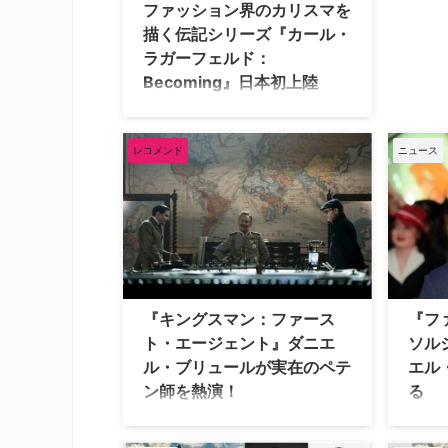
ファッション界のカリスマを
描く伝記シリーズ『カール・
ラガーフェルド：
Becoming』日本初上陸
カール・ラガーフェルドの驚くべき半
生を描いた伝記ドラマシリーズ『カー
ル・ラガーフェルド：Becoming』
レコメンド
ニュース
（全6話）は、2月19日（水）より
Disney+にて日本初独占配信！ 『カー
ル・ラガーフェルド：Becoming』概
要＆あらすじ 1970年代のパリを舞台
に、カール・ラガーフェルドがファッ
ション界で名声を築く過程と彼の私生
活を原作「Kaiser Karl: The Life of
Karl Lagerfeld（原題）」をベースに
『キングスマン：ファース
『フ
描く。カールは、長年シャネルのクリ
ト・エージェント』ダニエ
ソル
エイティブ・ディレクターを務め、ブ
ル・ブリュールが実在のペテ
エル
ランド …
ン師を熱演！
る
スタイリッシュな英国紳士が、ド派手
201
で超過激なスパイアクションを繰り広
キャプ