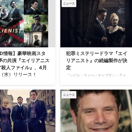
のWノミネート・受賞を果たした最新
ャーズを分裂へと導いたヘルム
ニュース
サイコスリラー『エイリアニスト NY
ジモ大佐が『ファルコン＆ウィ
殺人ファイル』がいよいよDVDリリー
・ソルジャー』でMCU（マーベ
スされる。 これまで様々な海外ドラ
ネマティック・ユニバース）に
マ、主に犯罪捜査ミステリーでは個性
ック。同役を演じるダニエル・
豊かな刑事や探偵たちが数多く登場し
ールが、『シビル・ウォー』以
てきたが…
が何をしていたのか語る。 ソコ
…
VD情報】豪華映画スタ
犯罪ミステリードラマ『エイ
夢の共演『エイリアニス
リアニスト』の続編製作が決
NY殺人ファイル』、4月
定
日（水）リリース！
『シビル・ウォー／キャプテン・アメ
リカ』のダニエル・ブリュール、『美
と野獣』のルーク・エヴァン
女と野獣』のルーク・エヴァンス、
シビル・ウォー／キャプテン・
『アイ・アム・サム』のダコタ・ファ
カ』のダニエル・ブリュール、
ニュース
ニングが共演する米TNTの犯罪ミステ
vascript:void(0);・アム・サ
リードラマ『エイリアニスト』がリミ
ダコタ・ファニングという豪華
テッドシリーズとして更新されること
優陣の共演が話題の犯罪ミステ
が決定した。米Hollywood Reporterな
ラマ『エイリアニスト NY殺人
ど複数のメディアが伝えている。…
ル』のDVDが4月24日（水）よ
ースとなる。 【関…