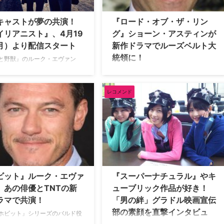
キャストが夢の共演！
『ロード・オブ・ザ・リン
イリアニスト』、4月19
グ』ショーン・アスティンが
月）より配信スタート
新作ドラマでルーズベルト大
統領に！
と野獣』のルーク・エヴァン
シビル・ウォー／キャプテン・
大人気ファンタジー映画『ロード・オ
カ』のダニエル・ブリュール、
ブ・ザ・リング』シリーズで主役フロ
・アム・サム』のダコタ・ファ
ドの親友サムを演じたショーン・アス
レコメンド
の豪華共演が実現した犯罪ドラ
ティンが、新作ドラマで米国第26代大
リアニスト』がNetflixにて4
統領セオドア・ルーズベルトの若かり
日（月）より配信スタートとな
し頃を演じることが明らかとなった。
【関連記事】『エイリアニスト』
米Deadlineが報じている。 ショーンが
TVガイドが選ぶ、2018年冬の
出演するのは、米TNTのサイコスリラ
ー『The Alienist（原題…
ビット』ルーク・エヴァ
『スーパーナチュラル』やキ
、あの俳優とTNTの新
ューブリック作品が好き！
ラマで共演！
「男の絆」グラドル映画宣伝
部の素顔を直撃インタビュ
ホビット』シリーズのバルド役
イクしたイケメン俳優ルーク・