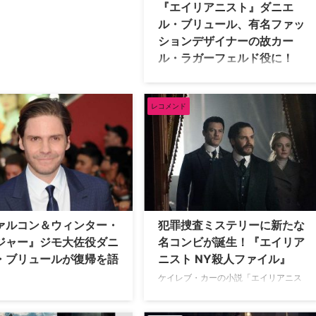
『エイリアニスト』ダニエ
ル・ブリュール、有名ファッ
ションデザイナーの故カー
ル・ラガーフェルド役に！
サスペンスドラマ『エイリアニスト』
に主演し、マーベルドラマ『ファルコ
ン＆ウィンター・ソルジャー』、映画
レコメンド
『西部戦線異状なし』『キングスマ
ン：ファースト・エージェント』など
にも出演しているダニエル・ブリュー
ルが、著名ファッションデザイナーだ
った故カール・ラガーフェルドを描
く、Disney+（ディズニープラス）の
新作ドラマ『Kaiser Karl（原題）』に
主演することが明らかとなった。米
ァルコン＆ウィンター・
犯罪捜査ミステリーに新たな
Varietyが報じている。 シャネルやフ
ジャー』ジモ大佐役ダニ
名コンビが誕生！『エイリア
ェンディのデザイナーに！ 6話構成と
・ブリュールが復帰を語
ニスト NY殺人ファイル』
なるシリーズは、1970年代パリのハイ
ファッシ …
ケイレブ・カーの小説「エイリアニス
ト 精神科医」を原作に、プライムタイ
6年公開の映画『シビル・ウォー／
ム・エミー賞＆ゴールデングローブ賞
テン・アメリカ』で、かつてア