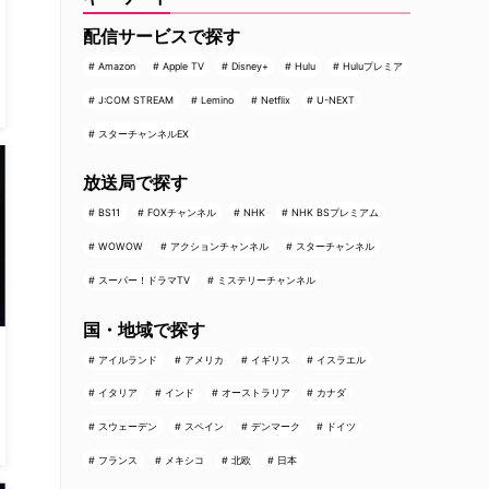
配信サービスで探す
Amazon
Apple TV
Disney+
Hulu
Huluプレミア
J:COM STREAM
Lemino
Netflix
U-NEXT
スターチャンネルEX
放送局で探す
BS11
FOXチャンネル
NHK
NHK BSプレミアム
WOWOW
アクションチャンネル
スターチャンネル
スーパー！ドラマTV
ミステリーチャンネル
国・地域で探す
アイルランド
アメリカ
イギリス
イスラエル
イタリア
インド
オーストラリア
カナダ
スウェーデン
スペイン
デンマーク
ドイツ
フランス
メキシコ
北欧
日本