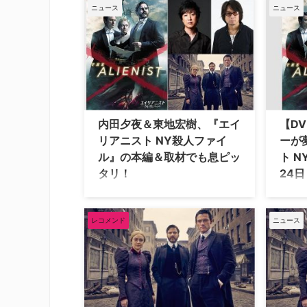
げる大人気シリーズの最新作『キング
ベンジ
ニュース
ニュース
スマン：ファースト・エージェン
ート・
ト』。公開に先駆け、今回は本作で詐
ンター
欺師エリック・ハヌッセンを演じるダ
ル・シ
ニエル・ブリュールを紹介しよう。
カムバ
『キングスマン』シリーズといえば、
ブリュ
その大胆な豪華キャスト陣たちの活躍
来ジモ
も見どころの一つ。…
ヴィア
内田夕夜＆東地宏樹、『エイ
【D
リアニスト NY殺人ファイ
ーが
ル』の本編＆取材でも息ピッ
ト 
タリ！
24
ダニエル・ブリュール、ルーク・エヴ
『美女
ァンス、ダコタ・ファニングが共演
ス、『
し、謎の連続猟奇殺人と腐敗したNY
アメリ
レコメンド
ニュース
に渦巻く凶気に挑む最新サイコスリラ
『アイja
ー『エイリアニスト NY殺人ファイ
ム』の
ル』のDVDがNBCユニバーサル・エン
映画俳
ターテイメントより本日4月24日
リード
（水）にリリースされる。本作の日本
ファイ
語吹替え版を担当した内田夕夜さん、
りリリ