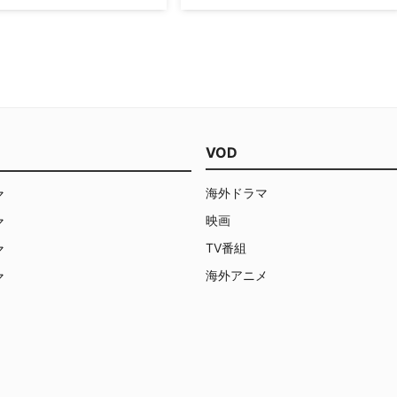
ー！
ンスが、映画『イングロリア
暑かった8月も終わり。でも、まだま
スターズ』『シビル・ウォー／
だ熱い作品のリリースが続く映画「男
テン・アメリカ』などで知られ
の絆キャンペーン」！ ポニーキャニ
エル・ブリュールと、米TNTの
オン夏のアクション映画『大脱出』
マ『The Alienist（原題）』
『RUSH』に引き続き、9月2日には
ることが分かった。米Variety
『ローン・サバイバー』のブルーレイ
じている。 1896…
／DVDがリリースされます。 本日は
「男の絆キャンペーン」のPR隊である
VOD
「グラドル映画宣伝部」の高崎聖子、
倉持由香、…
海外ドラマ
マ
映画
マ
TV番組
マ
海外アニメ
マ