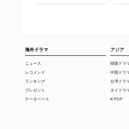
で知られる若手実力派女優ダコタ・フ
エヴァ
ァニングが、米TNTの犯罪ドラマ
ス・バ
『The Alienist（原題）』に出演する
キャプ
ことが決まったと米Varietyが報じた。
るダニ
同作は、ニューヨーク出身の小説家カ
新作ドラ
レブ・カーのベストセラー小説を原作
で共演す
としている。舞台は1…
などが報
海外ドラマ
アジア
ニュース
韓国ドラ
レコメンド
中国ドラ
ランキング
台湾ドラ
プレゼント
タイドラ
データベース
K-POP