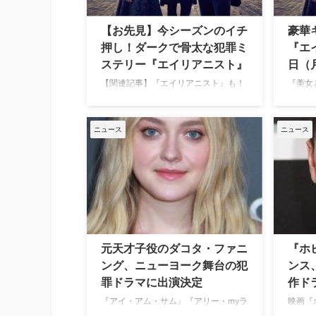
東地宏樹さんの…
【お先見】今シーズンのイチ
豪華
押し！ダークで骨太な犯罪ミ
『エ
ステリー『エイリアニスト』
日（
【関連記事】『エイリアニスト』も！
『美女
米TVガイドが選ぶ、2018年冬の注目
ス、『
新作海外ドラマ19選（前編） このドラ
アメリ
マの舞台となるのは1896年ニューヨー
『アイ
ニュース
ニュース
ク。男娼が大鉄橋のてっぺんで惨殺さ
ニング
れる事件が起きる。精神科医ラズロ・
マ『エイ
クライズラー（ダニエル・ブリュー
月19
ル）は、噂を聞きつけ、友人で大手新
る。 
聞社イラストレーターのジョン（ルー
も！米
ク・…
注…
元天才子役のダコタ・ファニ
『ホ
ング、ニューヨーク舞台の犯
ンス
罪ドラマに出演決定
作ド
『アイ・アム・サム』『アリー・myラ
映画『
ブmy love』など子役時代から演技派
でブレ