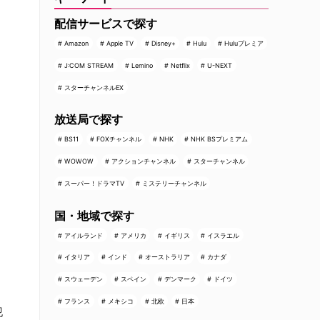
配信サービスで探す
Amazon
Apple TV
Disney+
Hulu
Huluプレミア
J:COM STREAM
Lemino
Netflix
U-NEXT
スターチャンネルEX
放送局で探す
BS11
FOXチャンネル
NHK
NHK BSプレミアム
WOWOW
アクションチャンネル
スターチャンネル
スーパー！ドラマTV
ミステリーチャンネル
国・地域で探す
アイルランド
アメリカ
イギリス
イスラエル
イタリア
インド
オーストラリア
カナダ
スウェーデン
スペイン
デンマーク
ドイツ
フランス
メキシコ
北欧
日本
犯