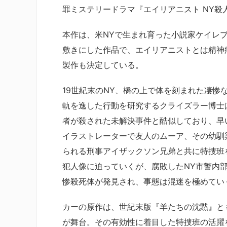
罪ミステリードラマ『エイリアニスト NY殺
本作は、米NYで生まれ育った小説家ケイレ
敷きにした作品で、エイリアニストとは精神
製作も決定している。
19世紀末のNY、橋の上で体を刻まれた凄
軌を逸した行動を研究するクライズラー博士
者が殺された未解決事件と酷似しており、早
イラストレーターで友人のムーア、その幼馴
られる刑事アイザックソン兄弟と共に特捜班
犯人像に迫っていくが、腐敗したNY市警内
惨殺死体が発見され、事態は混迷を極めてい
カーの原作は、世紀末版『羊たちの沈黙』とも
が舞台。その有効性に着目した特捜班の活躍