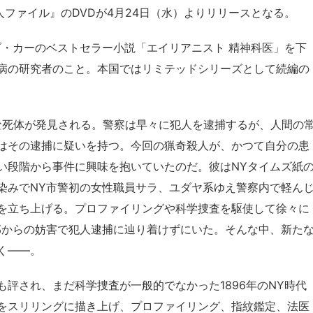
人ファイル』のDVDが4月24日（水）よりリリースとなる。
ブ・カーのベストセラー小説「エイリアニスト 精神科医」を下
病の研究者のこと。本国ではリミテッドシリーズとして続編の
惨な死体が発見される。警察は早々に犯人を逮捕するが、人間の
はその逮捕に疑いを持つ。今回の猟奇殺人が、かつて自分の患
い段階から事件に興味を抱いていたのだ。彼はNYタイムズ紙
染みでNY市警初の女性職員サラ、ユダヤ系ゆえ警察内で軽ん
を立ち上げる。プロファイリングや科学捜査を駆使して徐々に
部からの妨害で犯人逮捕に辿り着けずにいた。そんな中、新た
く――。
評され、まだ科学捜査が一般的でなかった1896年のNY時代
をスリリングに描き上げ、プロファイリング、指紋鑑定、法医