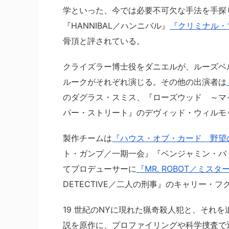
学といった、今では必要不可欠な手法を手探
『HANNIBAL／ハンニバル』
『クリミナル・
骨頂と評されている。
クライズラー博士役をダニエルが、ルーズベ
ルークがそれぞれ演じる。その他の出演者は
のダグラス・スミス、『ローズウッド ～マ
パー・ストリート』のデヴィッド・ウィルモ
製作チームは
『ハウス・オブ・カード 野望
ト・ガンプ／一期一会』『ベンジャミン・バ
てプロデューサーに
『MR. ROBOT／ミス
DETECTIVE／二人の刑事』のキャリー
19 世紀のNYに現れた猟奇殺人犯と、それ
説を原作に、プロファイリングや科学捜査で