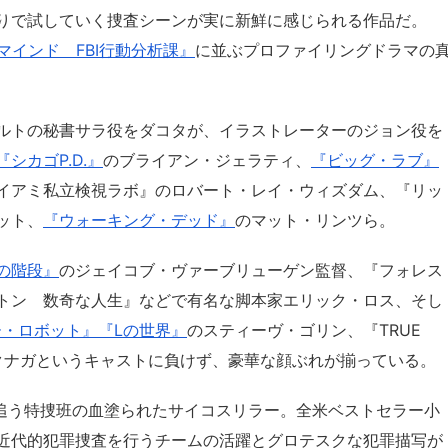
りで試していく捜査シーンが実に新鮮に感じられる作品だ。
マインド FBI行動分析課』
に並ぶプロファイリングドラマの
ルトの秘書サラ役をダコタが、イラストレーターのジョン役を
『シカゴP.D.』
のブライアン・ジェラティ、
『ビッグ・ラブ』
イアミ私立検視ラボ』のロバート・レイ・ウィズダム、『リッ
ット、
『ウォーキング・デッド』
のマット・リンツら。
の階段』
のジェイコブ・ヴァーブリューゲン監督、『フォレス
トン 数奇な人生』などで有名な脚本家エリック・ロス、そし
ター・ロボット』
『Lの世界』
のスティーヴ・ゴリン、『TRUE
・フクナガというキャストに負けず、豪華な顔ぶれが揃っている。
を追う特捜班の血塗られたサイコスリラー。全米ベストセラー小
近代的犯罪捜査を行うチームの活躍とグロテスクな犯罪描写が