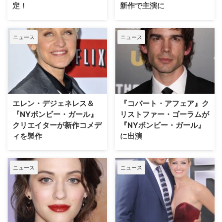
定！
新作で主演に
金欠女子二人組がビジネスを立ち
金欠女子二人組がビジネスを立ち
上げ、夢を追う人気シットコム
上げ、夢を追うシットコム『NY
ニュース
ニュース
『NYボンビー・ガール』。本作
ボンビー・ガール』で主役コンビ
で主役コンビの一人マックスを演
の一人マックスを演じたカット・
じたカット・デニングスが、米
デニングスが、米
ABCのコメディドラマのパイロッ
Hulu『Dollface（原題）』のパイ
トに出演することが明らかとなっ
ロットに出演することが明らかと
た。米VARIETYが報じている。
なった。米TV Lineが演じてい
【関連記事】衝撃！容姿にケチを
る。 【関連記事】『NYボンビ
エレン・デジェネレス＆
『コバート・アフェア』ク
つけられたドラマスター5人 カ
ー・ガール』主演の二人、ゲスト
『NYボンビー・ガール』
リストファー・ゴーラムが
ット・デニングス…
出演したリンジー・…
クリエイターが新作コメデ
『NYボンビー・ガール』
ィを製作
に出演
人気トーク番組『エレンの部屋』
米CBSで現在放送中の、大都会ニ
の司会者として知られるエレン・
ューヨークで金欠女子コンビが成
ニュース
ニュース
デジェネレスと、金欠女子二人組
功を目指すコメディドラマ『NY
がビジネスを立ち上げ、夢を追う
ボンビー・ガール』シーズン6
シットコム『NYボンビー・ガー
に、人気ドラマ『コバート・アフ
ル』のプロデューサーが、米
ェア』のオーギー・アンダーソン
NBCにて新作コメディを製作す
役で知られるクリストファー・ゴ
ることが明らかになった。米
ーラムが出演することが分かっ