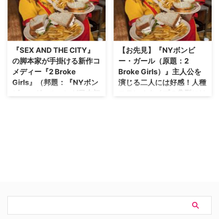
ェンド・オブ・トゥモロー』に、
FIVE-0』『NCIS：LA ～極秘潜
『NYボンビー・ガール』や『新
入捜査班』や、長寿リアリティ番
ビバリーヒルズ青春白書』のニッ
組を含む11本。その一覧は以下の
ク・ザーノが出演することが明ら
通り。 【関連コラム】本家
かになったと米Deadlineが報じ
『NCIS』の面白さを継承しなが
『SEX AND THE CITY』
【お先見】『NYボンビ
ている。 【関連記事】『レジェ
ら独自性も際立つ新スピンオフ…
の脚本家が手掛ける新作コ
ー・ガール（原題：2
ンド・オブ・ト…
メディー『2 Broke
Broke Girls）』主人公を
Girls』（邦題：『NYボン
演じる二人には好感！人種
ビー・ガール』）が日本初
ステレオタイプの典型には
放送！
ため息…
本国で2011年にスタートした人
『2 Broke Girls』というCBSのこ
気コメディー『2 Broke Girls』
の秋の新番組がある。 シット・
が、今秋、日本に上陸する。邦題
コム（シチュエーション・コメデ
は『NYボンビー・ガール』だ。
ィ）で、滑り出しは上々。『Sex
念のため、作品名の"ボンビー"と
And The City』の脚本家／プロデ
はビンボー、つまり貧乏のこと。
ューサー、マイケル・パトリッ
日本初放送が決定した本作は、ブ
ク・キングが手がけ、第1話の放
ルックリンのダイナーを舞台に、
送を『ハーパー★ボーイズ』の直
長年ウェイトレスとして働くアレ
後に、第2話以降を『ママと恋に
ックス（カット・デニングス）
落ちるまで』の人気作…
と、…