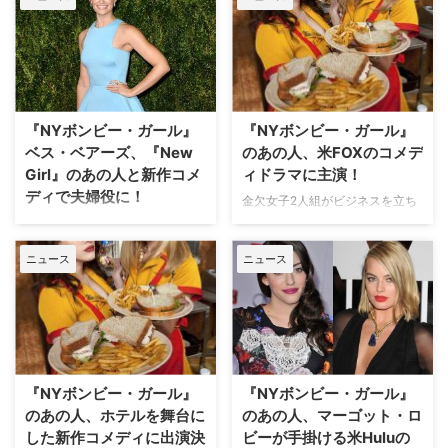
にはコメディを見て大声で笑いス
トレスを発散するのもおススメ。
今回は、毎回笑わずにはいられな
いおススメのコメディ5選をご紹
介。 【関連記事】シットコムを
見直そう！楽しい異文化交流のス
『NYボンビー・ガール』
『NYボンビー・ガール』
スメ 『グッド・…
ベス・ベアーズ、『New
のあの人、米FOXのコメデ
Girl』のあの人と新作コメ
ィドラマに主演！
ディで夫婦役に！
金欠女子2人組がビジネスを立ち
上げ、夢を目指すコメディドラマ
金欠女子二人組がビジネスを立ち
『NYボンビー・ガール』。本作
上げ、夢を追う人気シットコム
ニュース
ニュース
で主役の一人キャロライン役を演
『NYボンビー・ガール』。本作
じたベス・ベアーズが、米FOXの
で主役の一人キャロラインを演じ
コメディドラマに主演することが
たベス・ベアーズが米CBSの新作
分かった。米Varietyが報じてい
コメディ『The
る。 【関連コラム】ヒリヒリと
Neighborhood（原題）』に出演
痛いほどの人間関係を描く才人、
することがわかった。米
リー・ダニエルズ ベスが主演す
Deadlineが報じている。 【関連
『NYボンビー・ガール』
『NYボンビー・ガール』
る『Our …
記事】海外ドラマによく出るあの
のあの人、ホテルを舞台に
のあの人、マーゴット・ロ
街ってどんなとこ？～パ…
した新作コメディに出演決
ビーが手掛ける米Huluの