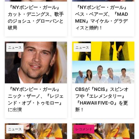
Deadlineらが報じている。
た。米TV Lineが報じている。 米
『NYボンビー・ガール』
『NYボンビー・ガール』
『Too Close To Home（原題）』
Deadlineが伝えた情報による
カット・デニングス、歌手
ベス・ベアーズ、『MAD
とタイト…
と、クリス…
のジョシュ・グローバンと
MEN』マイケル・グラデ
破局
ィスと婚約！
『NYボンビー・ガール』で主人
大都会ニューヨークで金欠女子コ
公マックスを演じているカット・
ンビが成功を目指すコメディドラ
ニュース
ニュース
デニングスと、『クレイジーワ
マ『NYボンビー・ガール』。本
ン ぶっ飛び広告代理店』などに
作で主役コンビの一人、キャロラ
出演している歌手のジョシュ・グ
インを演じるベス・ベアーズが、
ローバンが約2年間の交際の末、
『MAD MEN マッドメン』のマ
破局したことが明らかになった。
イケル・グラディスと婚約したこ
米E!Onlineが報じている。 関係者
とが明らかとなった。米E!Online
によると、「彼らは今でも友人関
などが報じている。 7月11日
『NYボンビー・ガール』
CBSが『NCIS』スピンオ
係でお互いのことを気にかけてい
（月）、ベスが画像共有サイト
ニック・ザーノ、『レジェ
フや『エレメンタリー』
るが、恋人と…
Insta…
ンド・オブ・トゥモロー』
『HAWAII FIVE-O』を更
に出演
新！
DCコミックの最強ヒーローたち
米CBSが、ドラマの11タイトルを
がチームとして集結し、生けるレ
更新すると発表した。米Variety
ニュース
レコメンド
ジェンド（伝説）となって活躍す
が報じている。今回決まったの
る、米CWの人気シリーズ『レジ
は、日本でも人気の『HAWAII