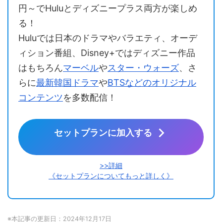
円～でHuluとディズニープラス両方が楽しめ
る！
Huluでは日本のドラマやバラエティ、オーデ
ィション番組、Disney+ではディズニー作品
はもちろん
マーベル
や
スター・ウォーズ
、さ
らに
最新韓国ドラマ
や
BTSなどのオリジナル
コンテンツ
を多数配信！
セットプランに加入する
>>詳細
《セットプランについてもっと詳しく》
※本記事の更新日：2024年12月17日