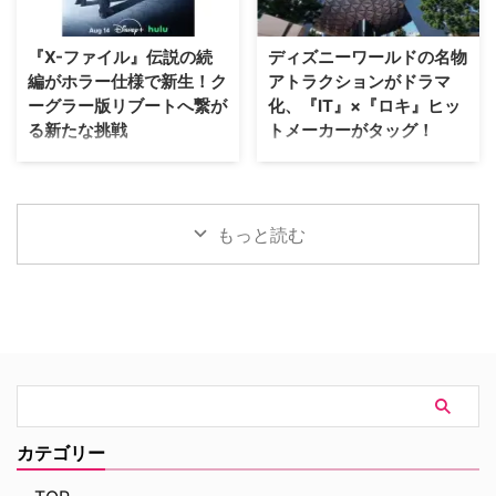
二人が挑む成功率ゼロパーセント
て期待されていたが、動画配信プ
の奪還計画！映画『グレイ・ミッ
ラットフォーム側の戦略変更など
『X-ファイル』伝説の続
ディズニーワールドの名物
ション』 『シャーロック・ホー
を受け、プロジェクトは表舞台か
編がホラー仕様で新生！ク
アトラクションがドラマ
ムズ』や『コードネーム
ら姿を消すこととなった。米
ーグラー版リブートへ繋が
化、『IT』×『ロキ』ヒッ
U.N.C.L.E.』で世界中の映画ファ
ThePlaylistが報じている。 デヴ
る新たな挑戦
トメーカーがタッグ！
ンを熱狂させたガイ・リッチー監
ィッド・フィンチャーが進めてい
督の最新作は、最高にセクシーで
た極秘企画『Heckler』とは？
SFサスペンスの金字塔『X-ファ
Disney+が、ウォルト・ディズニ
最高に危険なノンストップ・バデ
2024年、フィンチャーがNetf …
イル』の劇場版第2作『X-ファイ
ー・ワールド（WDW）のパーク
ィアクションだ。アメリカ海軍 …
ル：真実を求めて』が、18年の時
EPCOTを代表する大人気アトラ
を経て、クリス・カーター監督の
クションに着想を得たドラマ作品
もっと読む
手によるよりダークなディレクタ
『Spaceship Earth（原題）』の
ーズ・カット版として遂に日の目
パイロット版を発注した。 ディ
を浴びることが決定した。 18年
ズニーワールドのシンボルが実写
の時を経て明かされる『X-ファイ
ドラマ化へ！ 製作を手掛けるの
ル』第2作の真の姿 カーターが脚
は、映画『IT／イット “それ”が見
本・監督を務めた本作の本来のビ
えたら、終わり。』の前日譚ドラ
ジョンが解禁されるにあたり、
マ『IT／イット ウェルカム・ト
Entertainment Weekly（EW）誌
ゥ・デリー “それ”が見えたら、終
はホラー映画さながらの予告編映
わり。』で知られるジェイソン・
像を独独入手。新たに付与された
フュークスと、ドラマシリーズ
カテゴリー
タイトルは『The X-Files: I Want
『ロキ』のマイケル・ウォルドロ
to B …
ン。そしてスタジオは20th …