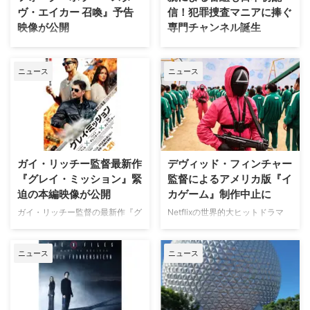
ヴ・エイカー 召喚』予告
信！犯罪捜査マニアに捧ぐ
映像が公開
専門チャンネル誕生
英国ヨークシャー地方を舞台に、
日本唯一のミステリードラマ専門
土地の伝承と家族の崩壊を描くフ
チャンネル「ミステリーチャンネ
ニュース
ニュース
ォーク・ホラー映画『スターヴ・
ル」が、開局月である8月に展開
エイカー 召喚』。公開に先駆け
する新たなサービスとして、犯罪
て、不穏な空気が漂う日本版予告
捜査に特化した新たな専門チャン
映像と、英国らしい曇天の世界観
ネル「THE 犯罪捜査ファイル・
が印象的な場面写真が一挙に公開
チャンネル」をスタート。 『ラ
された。 土地に眠る伝承と家族
イン・オブ・デューティ』キャス
の崩壊を描く、静謐なるフォー
トが贈る犯罪ドキュメンタリーも
ガイ・リッチー監督最新作
デヴィッド・フィンチャー
ク・ホラー リチャードとジュリ
本チャンネルは、JCOM株式会社
『グレイ・ミッション』緊
監督によるアメリカ版『イ
エット夫妻が最近移り住んだ英国
がAmazon Prime Videoで提供す
迫の本編映像が公開
カゲーム』制作中止に
ヨークシャー地方の人里離れた
る新たなチャンネルパッケージサ
「スターヴ・エイカー」は、家族
ービス「プレミアTVパック」の
ガイ・リッチー監督の最新作『グ
Netflixの世界的大ヒットドラマ
に対して奇妙な力を及ぼしている
うちのチャンネルの一つで、人気
レイ・ミッション』がの公開に先
『イカゲーム』を巡り、デヴィッ
ように思われる。ある日、彼らの
の高い犯罪捜査ドラマや放送には
立ち、ジェイク・ギレンホールと
ド・フィンチャー監督がメガホン
幼い息子オーウェンは喘息発作に
ないクライムドキュメンタリーを
ニュース
ニュース
ヘンリー・カヴィルによるスタイ
をとる予定だった英語版スピンオ
よって突然命を落としてしまう。
配信する …
リッシュなアクションとユーモア
フ『Heckler（仮題）』の企画開
そ …
が詰まった本編映像が公開され
発が中止されたことが明らかにな
た。さらに、著名人たちからの絶
った。一時は同フランチャイズ初
賛コメントも到着した。 最強の
の英語によるドラマシリーズとし