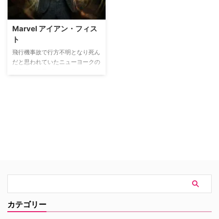
続人として現れたのは…。相続問
と、”運”を自在に操る能力を得た
題を軸に絡み合う愛憎、3姉妹の
のだった…。運とは何か？ 一人
恋の行方、邸内に暮らす貴族と使
の幸運は他の誰かの不運なの
Marvel アイアン・フィス
用人たちのリアルな日常などが、
か？ ブレスレットを手にしたハ
ト
当時の社会情勢や歴史的な出来事
リー、果たしてその代償とは？
を背景に描かれる。
飛行機事故で行方不明となり死ん
だと思われていたニューヨークの
大富豪の息子ダニー・ランドが生
きてニューヨークに戻ってきた。
本作では知られざる15年間で神秘
の技”アイアン・フィスト（鋼鉄
の拳）”を手に入れた彼のミステ
リアスな過去と、故郷で巻き起こ
る犯罪組織との壮絶なバトルが描
かれる。
カテゴリー