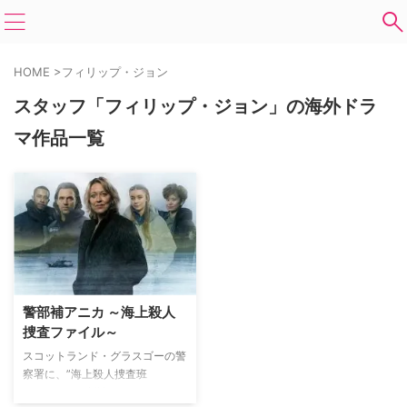
HOME
>
フィリップ・ジョン
スタッフ「フィリップ・ジョン」の海外ドラ
マ作品一覧
警部補アニカ ～海上殺人
捜査ファイル～
スコットランド・グラスゴーの警
察署に、”海上殺人捜査班
（MHU）”が新設される。リーダ