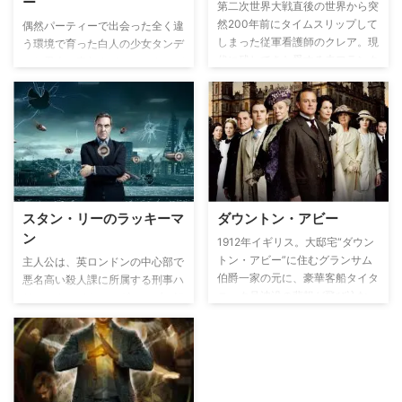
ー
している場を目撃してしまう。そ
第二次世界大戦直後の世界から突
こで同じ学校の生徒が生贄のよう
然200年前にタイムスリップして
偶然パーティーで出会った全く違
に扱われているのを目撃した6人
しまった従軍看護師のクレア。現
う環境で育った白人の少女タンデ
は「プライド」が悪の組織だった
代に残してきた愛する夫フランク
ィと黒人の青年タイロン。タンデ
ことを知る。その場から逃げ出そ
と、1743年の世界で出会った若
ィに財布を盗まれたタイロンが、
うとしたが扉が閉まっていて開か
き戦士ジェイミーの狭間で、心引
逃げるタンディの手に触れた途
ない！ 背後から迫ってくる親た
き裂かれるクレアの運命がつづら
端、突然二人人の間に爆発的な衝
ちの足音に焦ったモリーの目が突
れる。
撃が起きる。彼女の手には光の刃
然光りだし…。悪の組織の野望を
が、タイロンの手には闇に葬るこ
阻止するため、「ランナウェイ
とが できる能力が突然目覚めた
ズ」を結成し、時に悩み葛藤しな
のだ。それと同時に幼い頃の記憶
がら、立ち向かっていく。
も甦ったのだが、それは、タン
スタン・リーのラッキーマ
ダウントン・アビー
ディとタイロンが初めて出会っ
ン
た“ある悲しい夜の記憶”だった。
1912年イギリス。大邸宅“ダウン
その記憶に運命的に引き寄せられ
トン・アビー”に住むグランサム
主人公は、英ロンドンの中心部で
たのだ。一緒にいることで能力が
伯爵一家の元に、豪華客船タイタ
悪名高い殺人課に所属する刑事ハ
発揮できると知った二人は、共に
ニック号沈没の悲報が飛び込む。
リー・クレイトン。ギャンブル好
過ごす時間が増え、やがて恋に落
将来家督を相続するはずだった長
きがたたって妻子に見捨てられ、
ちる。しかし、お互いを想えば想
女メアリーの婚約者（当時は、
犯罪組織のボスには多額の借金を
うほど事態はより複雑化し、困難
「限嗣（げんし）相続制」によ
負っているハリーは、謎めいた女
な状況に陥っていく。果たして彼
り、男子しか財産を相続できな
性に古いブレスレットを渡されて
らの未来はどうなるのか？
い）は帰らぬ人となり、新たな相
から運命が好転することに。なん