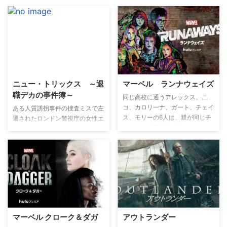
ーとなるのは、ノルウェー出身の
警部補アニカ。自らモーターボー
トを操縦し、推理力は抜群、犯罪
者と対峙しても物おじしない敏腕
捜査官だが、初めてとなるチーム
を率いる仕事に戸惑う…。
ニュー・トリックス ～退
マーベル ランナウェイズ
職デカの事件簿～
同じ高校に通うアレックス、ニ
コ、カロリーナ、ガート、チェイ
ある人質誘拐事件の捜査ミスで左
ス、モリーの6人は、親が同じチ
遷されたロンドン警視庁の女性エ
ャリティー団体「プライド」のメ
リート刑事サンドラが、名誉挽回
ンバーということもあり、幼い頃
のため、退職した元刑事のオヤジ
からの友人だ。しかし、ある事件
たちとタッグを組んで未解決の難
をきっかけに疎遠になってしま
事件を捜査し、解決していく。
う。年に一度の「プライド」会合
で久しぶり集まった6人。アレッ
クスの父親が隠している高級な酒
を皆で探していると、偶然秘密の
通路を見つけてしまい、赤いロー
マーベル クローク＆ダガ
アウトランダー
ブを着た親たちが怪しげな儀式を