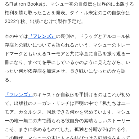
るFlatiron Booksは、マシュー初の自叙伝を世界的に出版する
権利を勝ち取ったことを発表。タイトル未定のこの自叙伝は
2022年秋、出版にむけて製作予定だ。
本の中では
『フレンズ』
の裏側や、ドラッグとアルコール依
存症との戦いについても語られるという。マシューのトレー
ドマークともいえるユーモアと共に率直に自己を振り返る一
冊になり、すべてを手にしているかのように見えながら、い
ったい何が依存症を加速させ、長き戦いになったのかを語
る。
『フレンズ』
のキャストが自叙伝を手掛けるのはこれが初め
て。出版社のメーガン・リンチは声明の中で「私たちはユー
モア、カタルシス、同意できる何かを求めています。マシュ
ーの唯一無二の声で語られる彼自身の素晴らしいストーリー
こそ、まさに求めるものでした。孤独と分断が叫ばれる今、
この時代、マシューの本は人々を結びつける可能性をもって