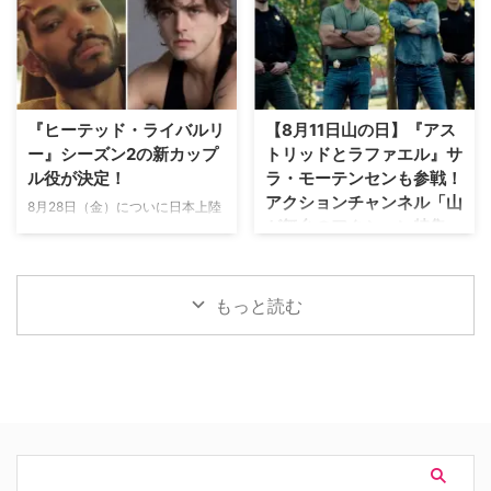
だ。 …
正義のアウトロー～』の最新シー
い名画、人気のミステリードラ
ズンや、『刑事モース ～オック
マ、名作アニメなどを続々無料公
スフォード事件簿～』のショー
開！ 今回は、英国推理小説界の
ン・エヴァンス主演の新作ドラマ
至宝アン・クリーヴス原作の大人
が開始となる。 アクションチャ
気クライムミステリー『シェトラ
ンネル放送予定 『ブルーリッ
ンド 離島の殺人捜査官』より、
『ヒーテッド・ライバルリ
【8月11日山の日】『アス
ジ 山岳捜査網』 8月11日（火・
第1話「野兎を悼む春 前編」は8
ー』シーズン2の新カップ
トリッドとラファエル』サ
祝 ）13：00スタート、全6話一
月7日（金）20：00より、第2話
ル役が決定！
ラ・モーテンセンも参戦！
挙放送 世界最強の特殊部隊とし
「野兎を悼む春 後編」は8月21
アクションチャンネル「山
て知られる米陸軍特殊部隊、通称
日（金）20：00より、YouTube
8月28日（金）についに日本上陸
が舞台のアクション特集」
グリーンベレー出身の保安官ジャ
でそれぞれ1ヵ月限定無料公開。
を果たす話題のドラマ『ヒーテッ
スティン・ワイズの活躍を描く。
放送
前後編となる最初の2話を順次無
ド・ライバルリー』。そのシーズ
特殊部隊グリーンベレー出 …
料公開 クリーヴスといえば、 …
ン2の新カップル役が分かった。
日本で唯一のアクション海外ドラ
米Deadlineが報じている。 シー
マ専門チャンネル「アクションチ
もっと読む
ズン1の主要カップルも引き続き
ャンネル」にて、8月11日の山の
出演 『ヒーテッド・ライバルリ
日に合わせた特別編成「山が舞台
ー』はカナダの作家レイチェル・
のアクション特集」が放送され
リードによるベストセラー小説
る。 8月11日「山の日」に注目の
「Game Changers」シリーズを
山岳アクション2作品を特別編成
原作とする。シーズン1は小説シ
今回の特集では、米陸軍特殊部隊
リーズ第2作「Heated Rivalry」
出身の保安官が山岳地帯の町で起
をもとに、氷上で最大のライバル
きる難事件に挑む全米大ヒット作