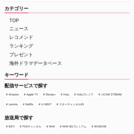
として火花を散らす二人のスター
『ブルーリッジ 山岳捜査網』が
選手、カナダ代表のシェーン・ホ
カテゴリー
独占日本初放送。さらに、元特殊
ランダーとロシア出身のイリヤ …
部隊員の父親が娘を守るために大
TOP
自然を駆け巡るフランス発の話題
作『デビルズ・リープ～娘を守
ニュース
れ！最強の親父』が一挙放送され
レコメンド
る。雄大な自然の中で繰り広 …
ランキング
プレゼント
海外ドラマデータベース
キーワード
配信サービスで探す
Amazon
Apple TV
Disney+
Hulu
Huluプレミア
J:COM STREAM
Lemino
Netflix
U-NEXT
スターチャンネルEX
放送局で探す
BS11
FOXチャンネル
NHK
NHK BSプレミアム
WOWOW