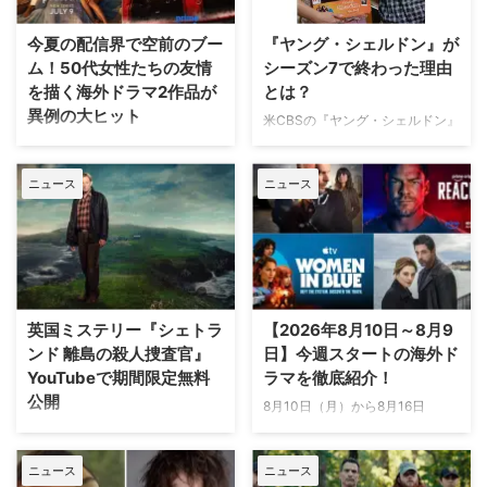
今夏の配信界で空前のブー
『ヤング・シェルドン』が
ム！50代女性たちの友情
シーズン7で終わった理由
を描く海外ドラマ2作品が
とは？
異例の大ヒット
米CBSの『ヤング・シェルドン』
は、人気シリーズとして結果を残
50代女性たちの友情を描くドラ
しながら、なぜシーズン7をもっ
マは、長らくテレビ業界で“成功
ニュース
ニュース
て幕を下ろすことになったのか。
しにくいジャンル”とされてき
その理由について製作総指揮が語
た。特に広告業界では18〜49歳
っている。米Deadlineが伝え
が最重要視され、複数の中高年女
た。 14歳のシェルドンに訪れる
性を主人公に据えた作品は敬遠さ
大きな変化 『ビッグバン★セオ
れがちだったためだ。しかし今、
リー ギークなボクらの恋愛法
その常識を覆す2つの新作ドラマ
則』のメインキャラクター、シェ
が誕生し、配信界で異例の大ヒッ
英国ミステリー『シェトラ
【2026年8月10日～8月9
ルドン・クーパーの若かりし頃を
トを記録している。 業界の「不
ンド 離島の殺人捜査官』
日】今週スタートの海外ド
描くスピンオフとして、本家に続
人気ジャンル」を覆す50代女性
YouTubeで期間限定無料
ラマを徹底紹介！
いて人気を博してきた『ヤング・
の友情ドラマが同時期に大ヒット
公開
シェルドン』。本作や『グッド・
その話題作とは、米Peacockの
8月10日（月）から8月16日
ドクター 名医の条件』
『Five Star Weekend（原題）』
（日）に配信・放送予定の海外ド
Amazon Prime Video「シネフィ
『S.W.A.T.』といった人気シリー
とAmazonオリジナル『ライド･
ラマをご紹介。今週は、大人気ア
ルWOWOWプラス」公式
ズが揃って7年目で終了す …
オア･ダイ ～親友は暗殺者～』
ニュース
ニュース
クションドラマ『リーチャー ～
YouTubeでは、一度は観ておきた