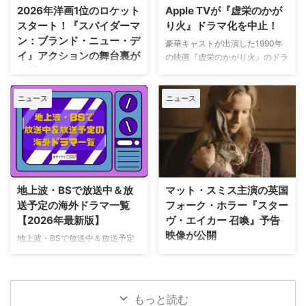
ースするなど、MLBとの関係性
ネトルズ主演ドラマ
2026年洋画1位のロケット
Apple TVが『虚栄のかが
を深めている。この協力関係は
『Bergerac（原題）』をリブー
スタート！『スパイダーマ
り火』ドラマ化を中止！
2028年まで続く予定だ。今月中
トした本作。イギリス海峡に浮か
ン：ブランド・ニュー・デ
旬に行われるフィールド・オブ・
ぶジャージー島を舞台に、警部の
豪華キャストが出演した1990年
イ』アクションの舞台裏が
ドリームス（映画『フィールド・
ジム・ベルジュラックが事件に挑
の映画『虚栄のかがり火』のドラ
公開
オブ・ドリームス』の舞台となっ
む人気シリーズだ。本国イギリス
マ化がApple TVで進められてい
たアイオワ州のとうもろこし畑の
で2025年にシーズン1（『警部ベ
たが、頓挫したことが明らかにな
トム・ホランド演じるスパイダー
中にある球 …
ルジュラック～豪邸に …
った。米Deadlineが報じてい
ニュース
ニュース
マンの新たな物語を描く映画『ス
る。 鬼門らしく一筋縄ではいか
パイダーマン：ブランド・ニュ
ず 原作は、1987年に出版された
ー・デイ』が大ヒット上映中だ。
トム・ウルフのベストセラー小説
公開初日の興行収入は5億6,000
「虚栄の篝火」。1980年代のニ
万円を超え、2026年公開の洋画
ューヨークの上流社会を辛辣に風
ナンバーワンを記録。このたび、
刺した作品だ。ウォール街で台頭
主演のトム・ホランド自らが臨場
地上波・BSで放送中＆放
マット・スミス主演の英国
したトレーダーたち、その華奢な
感あふれるアクションシーン撮影
送予定の海外ドラマ一覧
フォーク・ホラー『スター
妻や愛人、そして富裕層が住むマ
の裏側を明かす特別映像が公開さ
【2026年最新版】
ヴ・エイカー 召喚』予告
ンハッタンと周辺の貧困な地区と
れた。 世界中で大ヒットを記
映像が公開
の間にくすぶる人種間の緊張を描
地上波・BSで放送中＆放送予定
録！ 映画史に残る快挙を達成 ソ
く。人種間の対立を煽って全国的
の海外ドラマを一挙ご紹介。（随
ニー・ピクチャーズ配給、トム・
英国ヨークシャー地方を舞台に、
な名声を得た …
時更新） NHK・NHK BSで放送
ホランド演じるピーター・パーカ
土地の伝承と家族の崩壊を描くフ
中＆放送予定の海外ドラマ 海外
ー＝スパイダーマンの新たなる物
ォーク・ホラー映画『スターヴ・
ドラマ『DOC（ドック） あす
語、『スパイダーマン：ブラン
エイカー 召喚』。公開に先駆け
もっと読む