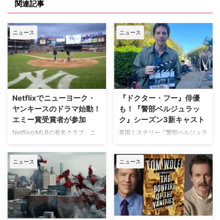
関連記事
ニュース
ニュース
Netflixでニューヨーク・
『ドクター・フー』俳優
ヤンキースのドラマ始動！
も！『警部ベルジュラッ
エミー賞受賞者が参加
ク』シーズン3新キャスト
NetflixがMLBの有名クラブ、ニ
英国ミステリー『警部ベルジュラ
ューヨーク・ヤンキースを題材に
ック』シーズン3の撮影が始まっ
した新作ドラマシリーズの開発を
ている。また、4人のキャストが
ニュース
ニュース
進めている。米Varietyが報じ
新たに加わることも明らかになっ
た。 『オザークへようこそ』ジ
た。英BBCなど複数のメディアが
ェイソン・ベイトマンも関与
伝えている。 これまでで最も衝
Netflixは、今年3月のMLB開幕戦
撃的な事件に巻き込まれるベルジ
をライヴ配信したのを皮切りに、
ュラック 1981年から1991年にか
7月のホームランダービーもリリ
けて英BBCで放送されたジョン・