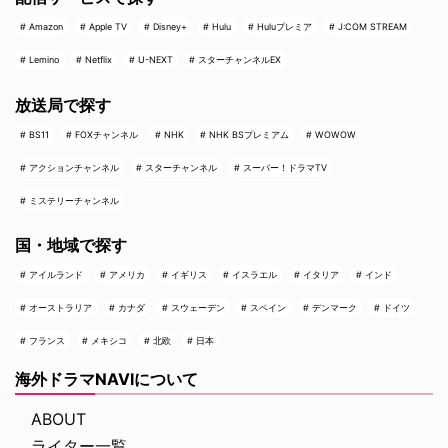
Amazon
Apple TV
Disney+
Hulu
Huluプレミア
J:COM STREAM
Lemino
Netflix
U-NEXT
スターチャンネルEX
放送局で探す
BS11
FOXチャンネル
NHK
NHK BSプレミアム
WOWOW
アクションチャンネル
スターチャンネル
スーパー！ドラマTV
ミステリーチャンネル
国・地域で探す
アイルランド
アメリカ
イギリス
イスラエル
イタリア
インド
オーストラリア
カナダ
スウェーデン
スペイン
デンマーク
ドイツ
フランス
メキシコ
北欧
日本
海外ドラマNAVIについて
ABOUT
ライター一覧