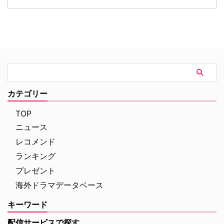
へのカルテ』 NHK BSプレミアム
ド・ニュー・デイ』が大ヒット …
て、不穏な空気が漂う日本版予告
4K｜毎週（木） 17：00～ イタ
映像と、英国らしい曇天の世界観
リア発！ 12年間の記憶を失った
が印象的な場面写真が一挙に公開
エリート医師の物語。 原作 ピエ
された。 土地に眠る伝承と家族
ルダンテ・ピッチョーニ キャス
の崩壊を描く、静謐なるフォー
ト ルカ・アルジェンテーロ、マ
ク・ホラー リチャードとジュリ
ティルデ・ジョリ、サラ・ラッザ
エット夫妻が最近移り住んだ英国
ーロ ほか ≫≫『DOC（ドッ
ヨークシャー地方の人里離れた
ク）3 あすへのカルテ』詳細 海
「スターヴ・エイカー」は、家族
外ドラマ『DOC（ドック）3 あ
に対して奇妙な力を及ぼしている
カテゴリー
すへのカルテ』 総合｜毎週
ように思われる。ある日、彼らの
（日） …
幼い息子オーウェンは喘息発作に
TOP
よって突然命を落としてしまう。
ニュース
そ …
レコメンド
ランキング
プレゼント
海外ドラマデータベース
キーワード
配信サービスで探す