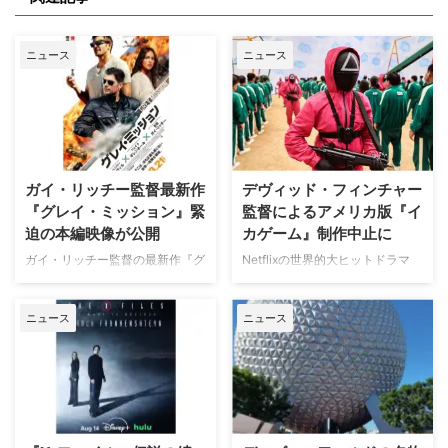
ニュース
ニュース
ガイ・リッチー監督最新作
デヴィッド・フィンチャー
『グレイ・ミッション』緊
監督によるアメリカ版『イ
迫の本編映像が公開
カゲーム』制作中止に
ガイ・リッチー監督の最新作『グ
Netflixの世界的大ヒットドラマ
レイ・ミッション』がの公開に先
『イカゲーム』を巡り、デヴィッ
立ち、ジェイク・ギレンホールと
ド・フィンチャー監督がメガホン
ニュース
ニュース
ヘンリー・カヴィルによるスタイ
をとる予定だった英語版スピンオ
リッシュなアクションとユーモア
フ『Heckler（仮題）』の企画開
が詰まった本編映像が公開され
発が中止されたことが明らかにな
た。さらに、著名人たちからの絶
った。一時は同フランチャイズ初
賛コメントも到着した。 最強の
の英語によるドラマシリーズとし
二人が挑む成功率ゼロパーセント
て期待されていたが、動画配信プ
の奪還計画！映画『グレイ・ミッ
ラットフォーム側の戦略変更など