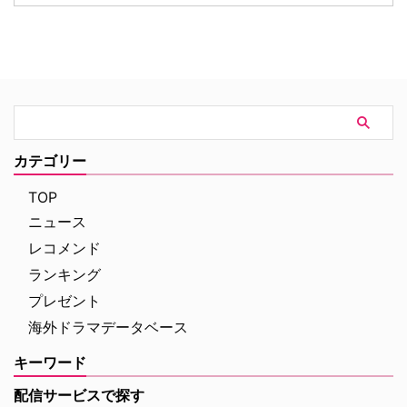
（土）18時より独占日本初放送さ
イミー・チャンら注目キャストが
れることが決定。これに合わせ、
ゲスト出演することがわかった。
ファンに愛された人気キャラクタ
米Deadlineが報じている。 過酷
ーたちにフォーカスした特別企画
なハリウッドで夢を追う若者たち
「プロファイリング」セレクショ
の物語『I LOVE LA』 レイチェ
ンも8月8日（土）より4週連続で
ル・セノット（『ボトムス ～最
放送される。 新ヒロイン・エリ
底で最強？な私たち～』）が製
ザの登場と波乱の最終章 『プロ
作・製作総指揮・主演を兼任する
ファイリング パリ犯罪捜査課』
『I Love LA』は、ロサンゼルス
カテゴリー
は、犯罪者の心理を読み解くプロ
を舞台に人生と恋を模索する野心
ファイラーとパリ司法警察の捜査
溢れる友人グループを描く話題
TOP
チームが絶妙なタッグを組 …
作。過酷なハリウッドで成功 …
ニュース
レコメンド
ランキング
プレゼント
海外ドラマデータベース
キーワード
配信サービスで探す