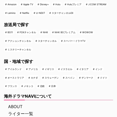
Amazon
Apple TV
Disney+
Hulu
Huluプレミア
J:COM STREAM
Lemino
Netflix
U-NEXT
スターチャンネルEX
放送局で探す
BS11
FOXチャンネル
NHK
NHK BSプレミアム
WOWOW
アクションチャンネル
スターチャンネル
スーパー！ドラマTV
ミステリーチャンネル
国・地域で探す
アイルランド
アメリカ
イギリス
イスラエル
イタリア
インド
オーストラリア
カナダ
スウェーデン
スペイン
デンマーク
ドイツ
フランス
メキシコ
北欧
日本
海外ドラマNAVIについて
ABOUT
ライター一覧