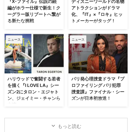
『X-ファイル』伝説の続
ディズニーワールドの名物
ション』 『シャーロック・ホー
を受け、プロジェクトは表舞台か
編がホラー仕様で新生！ク
アトラクションがドラマ
ムズ』や『コードネーム
ら姿を消すこととなった。米
ーグラー版リブートへ繋が
化、『IT』×『ロキ』ヒッ
U.N.C.L.E.』で世界中の映画ファ
ThePlaylistが報じている。 デヴ
る新たな挑戦
トメーカーがタッグ！
ンを熱狂させたガイ・リッチー監
ィッド・フィンチャーが進めてい
督の最新作は、最高にセクシーで
た極秘企画『Heckler』とは？
SFサスペンスの金字塔『X-ファ
Disney+が、ウォルト・ディズニ
最高に危険なノンストップ・バデ
2024年、フィンチャーがNetf …
イル』の劇場版第2作『X-ファイ
ー・ワールド（WDW）のパーク
ィアクションだ。アメリカ海軍 …
ニュース
ニュース
ル：真実を求めて』が、18年の時
EPCOTを代表する大人気アトラ
を経て、クリス・カーター監督の
クションに着想を得たドラマ作品
手によるよりダークなディレクタ
『Spaceship Earth（原題）』の
ーズ・カット版として遂に日の目
パイロット版を発注した。 ディ
を浴びることが決定した。 18年
ズニーワールドのシンボルが実写
の時を経て明かされる『X-ファイ
ドラマ化へ！ 製作を手掛けるの
ル』第2作の真の姿 カーターが脚
は、映画『IT／イット “それ”が見
ハリウッドで奮闘する若者
パリ発心理捜査ドラマ『プ
本・監督を務めた本作の本来のビ
えたら、終わり。』の前日譚ドラ
を描く『I LOVE LA』シー
ロファイリング パリ犯罪
ジョンが解禁されるにあたり、
マ『IT／イット ウェルカム・ト
ズン2にタロン・エジャト
捜査課』ファイナル・シー
Entertainment Weekly（EW）誌
ゥ・デリー “それ”が見えたら、終
ン、ジェイミー・チャンら
ズンが日本初放送！
はホラー映画さながらの予告編映
わり。』で知られるジェイソン・
出演
像を独独入手。新たに付与された
フュークスと、ドラマシリーズ
フランス発の大人気心理捜査ドラ
タイトルは『The X-Files: I Want
『ロキ』のマイケル・ウォルドロ
マ『プロファイリング パリ犯罪
HBOの話題作『I LOVE LA』シー
to B …
ン。そしてスタジオは20th …
捜査課』のファイナル・シーズン
ズン2に、『キングスマン』のタ
（シーズン10・全8話）が、アク
ロン・エジャトンや『The
もっと読む
ションチャンネルにて8月29日
Gifted ザ・ギフテッド』のジェ