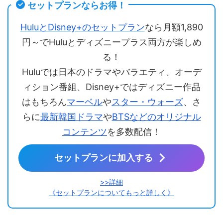
セットプランならお得！
HuluとDisney+のセットプラン
なら月額1,890
円～でHuluとディズニープラス両方が楽しめ
る！
Huluでは日本のドラマやバラエティ、オーデ
ィション番組、Disney+ではディズニー作品
はもちろん
マーベル
や
スター・ウォーズ
、さ
らに
最新韓国ドラマ
や
BTSなどのオリジナル
コンテンツ
を多数配信！
セットプランに加入する
>>詳細
《セットプランについてもっと詳しく》