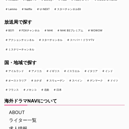
Lemino
Netflix
U-NEXT
スターチャンネルEX
放送局で探す
BS11
FOXチャンネル
NHK
NHK BSプレミアム
WOWOW
アクションチャンネル
スターチャンネル
スーパー！ドラマTV
ミステリーチャンネル
国・地域で探す
アイルランド
アメリカ
イギリス
イスラエル
イタリア
インド
オーストラリア
カナダ
スウェーデン
スペイン
デンマーク
ドイツ
フランス
メキシコ
北欧
日本
海外ドラマNAVIについて
ABOUT
ライター一覧
求人情報