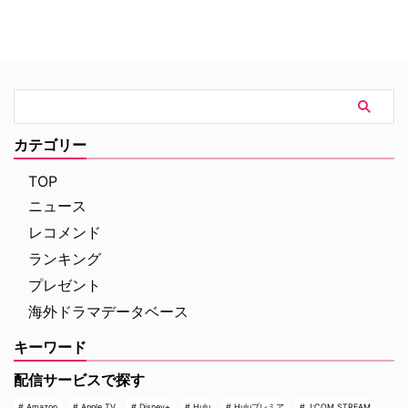
れることが決定。これに合わせ、
から2007年にかけて放送され、
ファンに愛された人気キャラクタ
いまなお絶大な人気を誇る本作。
ーたちにフォーカスした特別企画
初放送から25年以上を経て誕生
「プロファイリング」セレクショ
する今作は、HBO Maxにて配信
ンも8月8日（土）より4週連続で
される予定だ。監督を務めるの
放送される。 新ヒロイン・エリ
は、ドキュメンタリー映画『ある
ザの登場と波乱の最終章 『プロ
アスリートの告発』で高い評価を
ファイリング パリ犯罪捜査課』
得たボニー・コーエン。長年ファ
カテゴリー
は、犯罪者の心理を読み解くプロ
ンに愛され続けてきた作品の魅力
ファイラーとパリ司法警察の捜査
を、新たな角度から解き明かして
TOP
チームが絶妙なタッグを組 …
いく。 未公開アウトテイ …
ニュース
レコメンド
ランキング
プレゼント
海外ドラマデータベース
キーワード
配信サービスで探す
Amazon
Apple TV
Disney+
Hulu
Huluプレミア
J:COM STREAM