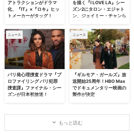
アトラクションがドラマ
を描く『I LOVE LA』シー
ら姿を消すこととなった。米
ジョンが解禁されるにあたり、
化、『IT』×『ロキ』ヒッ
ズン2にタロン・エジャト
ThePlaylistが報じている。 デヴ
Entertainment Weekly（EW）誌
トメーカーがタッグ！
ン、ジェイミー・チャンら
ィッド・フィンチャーが進めてい
はホラー映画さながらの予告編映
出演
た極秘企画『Heckler』とは？
像を独独入手。新たに付与された
Disney+が、ウォルト・ディズニ
2024年、フィンチャーがNetf …
タイトルは『The X-Files: I Want
ー・ワールド（WDW）のパーク
HBOの話題作『I LOVE LA』シー
to B …
ニュース
ニュース
EPCOTを代表する大人気アトラ
ズン2に、『キングスマン』のタ
クションに着想を得たドラマ作品
ロン・エジャトンや『The
『Spaceship Earth（原題）』の
Gifted ザ・ギフテッド』のジェ
パイロット版を発注した。 ディ
イミー・チャンら注目キャストが
ズニーワールドのシンボルが実写
ゲスト出演することがわかった。
ドラマ化へ！ 製作を手掛けるの
米Deadlineが報じている。 過酷
は、映画『IT／イット “それ”が見
なハリウッドで夢を追う若者たち
パリ発心理捜査ドラマ『プ
『ギルモア・ガールズ』放
えたら、終わり。』の前日譚ドラ
の物語『I LOVE LA』 レイチェ
ロファイリング パリ犯罪
送開始25周年！HBO Max
マ『IT／イット ウェルカム・ト
ル・セノット（『ボトムス ～最
捜査課』ファイナル・シー
でドキュメンタリー映画の
ゥ・デリー “それ”が見えたら、終
底で最強？な私たち～』）が製
ズンが日本初放送！
製作が決定
わり。』で知られるジェイソン・
作・製作総指揮・主演を兼任する
フュークスと、ドラマシリーズ
『I Love LA』は、ロサンゼルス
フランス発の大人気心理捜査ドラ
ワーナー・ブラザース・テレビジ
『ロキ』のマイケル・ウォルドロ
を舞台に人生と恋を模索する野心
マ『プロファイリング パリ犯罪
ョンが、自社を代表するファミリ
ン。そしてスタジオは20th …
溢れる友人グループを描く話題
捜査課』のファイナル・シーズン
ードラマの金字塔『ギルモア・ガ
作。過酷なハリウッドで成功 …
（シーズン10・全8話）が、アク
ールズ』を振り返る初の公式ドキ
もっと読む
ションチャンネルにて8月29日
ュメンタリー映画を制作中である
（土）18時より独占日本初放送さ
ことが明らかになった。2000年