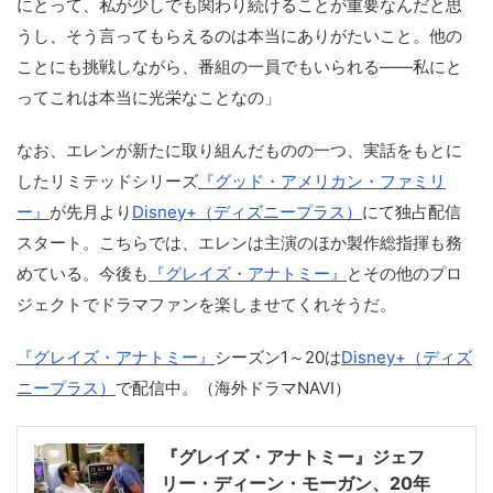
にとって、私が少しでも関わり続けることが重要なんだと思
うし、そう言ってもらえるのは本当にありがたいこと。他の
ことにも挑戦しながら、番組の一員でもいられる――私にと
ってこれは本当に光栄なことなの」
なお、エレンが新たに取り組んだものの一つ、実話をもとに
したリミテッドシリーズ
『グッド・アメリカン・ファミリ
ー』
が先月より
Disney+（ディズニープラス）
にて独占配信
スタート。こちらでは、エレンは主演のほか製作総指揮も務
めている。今後も
『グレイズ・アナトミー』
とその他のプロ
ジェクトでドラマファンを楽しませてくれそうだ。
『グレイズ・アナトミー』
シーズン1～20は
Disney+（ディズ
ニープラス）
で配信中。（海外ドラマNAVI）
『グレイズ・アナトミー』ジェフ
リー・ディーン・モーガン、20年