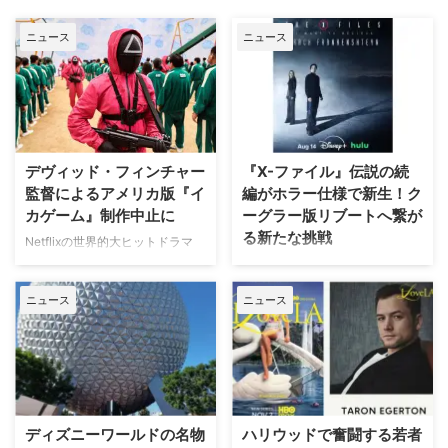
ニュース
ニュース
デヴィッド・フィンチャー
『X-ファイル』伝説の続
監督によるアメリカ版『イ
編がホラー仕様で新生！ク
カゲーム』制作中止に
ーグラー版リブートへ繋が
る新たな挑戦
Netflixの世界的大ヒットドラマ
『イカゲーム』を巡り、デヴィッ
SFサスペンスの金字塔『X-ファ
ド・フィンチャー監督がメガホン
イル』の劇場版第2作『X-ファイ
ニュース
ニュース
をとる予定だった英語版スピンオ
ル：真実を求めて』が、18年の時
フ『Heckler（仮題）』の企画開
を経て、クリス・カーター監督の
発が中止されたことが明らかにな
手によるよりダークなディレクタ
った。一時は同フランチャイズ初
ーズ・カット版として遂に日の目
の英語によるドラマシリーズとし
を浴びることが決定した。 18年
て期待されていたが、動画配信プ
の時を経て明かされる『X-ファイ
ラットフォーム側の戦略変更など
ル』第2作の真の姿 カーターが脚
ディズニーワールドの名物
ハリウッドで奮闘する若者
を受け、プロジェクトは表舞台か
本・監督を務めた本作の本来のビ