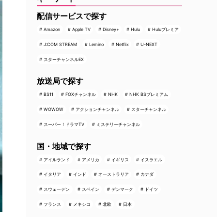
配信サービスで探す
Amazon
Apple TV
Disney+
Hulu
Huluプレミア
J:COM STREAM
Lemino
Netflix
U-NEXT
スターチャンネルEX
放送局で探す
BS11
FOXチャンネル
NHK
NHK BSプレミアム
WOWOW
アクションチャンネル
スターチャンネル
スーパー！ドラマTV
ミステリーチャンネル
国・地域で探す
アイルランド
アメリカ
イギリス
イスラエル
イタリア
インド
オーストラリア
カナダ
スウェーデン
スペイン
デンマーク
ドイツ
フランス
メキシコ
北欧
日本