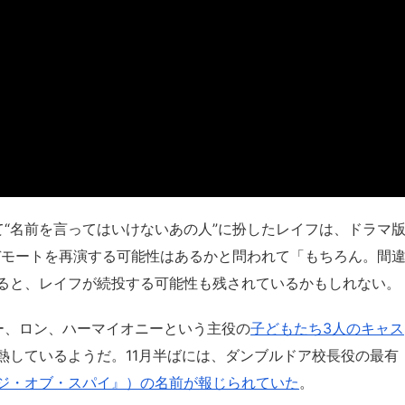
て“名前を言ってはいけないあの人”に扮したレイフは、ドラマ
ルデモートを再演する可能性はあるかと問われて「もちろん。間
ると、レイフが続投する可能性も残されているかもしれない。
ー、ロン、ハーマイオニーという主役の
子どもたち3人のキャス
熱しているようだ。11月半ばには、ダンブルドア校長役の最有
ジ・オブ・スパイ』）の名前が報じられていた
。