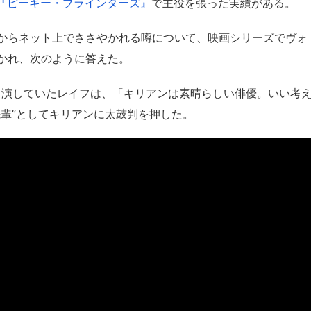
『ピーキー・ブラインダーズ』
で主役を張った実績がある。
からネット上でささやかれる噂について、映画シリーズでヴォ
かれ、次のように答えた。
（原題）』に出演していたレイフは、「キリアンは素晴らしい俳優。いい考
先輩”としてキリアンに太鼓判を押した。