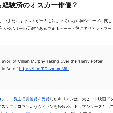
も経験済のオスカー俳優？
の、いまだにキャストが一人も決まっていない同シリーズに関し
主人公ハリーの天敵であるヴォルデモート役にキリアン・マー
 Favor' of Cillian Murphy Taking Over the 'Harry Potter'
stic Actor'
https://t.co/9OxymmpMjb
4
カデミー賞主演男優賞を受賞
したキリアンは、大ヒット映画『
／スケアクロウというヴィランを経験済。ドラマシリーズとし