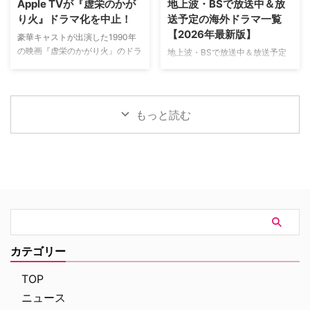
Apple TVが『虚栄のかが
地上波・BSで放送中＆放
『Bergerac（原題）』をリブー
感あふれるアクションシーン撮影
り火』ドラマ化を中止！
送予定の海外ドラマ一覧
トした本作。イギリス海峡に浮か
の裏側を明かす特別映像が公開さ
【2026年最新版】
ぶジャージー島を舞台に、警部の
豪華キャストが出演した1990年
れた。 世界中で大ヒットを記
ジム・ベルジュラックが事件に挑
の映画『虚栄のかがり火』のドラ
地上波・BSで放送中＆放送予定
録！ 映画史に残る快挙を達成 ソ
む人気シリーズだ。本国イギリス
マ化がApple TVで進められてい
の海外ドラマを一挙ご紹介。（随
ニー・ピクチャーズ配給、トム・
で2025年にシーズン1（『警部ベ
たが、頓挫したことが明らかにな
時更新） NHK・NHK BSで放送
ホランド演じるピーター・パーカ
ルジュラック～豪邸に …
った。米Deadlineが報じてい
中＆放送予定の海外ドラマ 海外
ー＝スパイダーマンの新たなる物
る。 鬼門らしく一筋縄ではいか
ドラマ『DOC（ドック） あす
語、『スパイダーマン：ブラン
もっと読む
ず 原作は、1987年に出版された
へのカルテ』 NHK BSプレミアム
ド・ニュー・デイ』が大ヒット …
トム・ウルフのベストセラー小説
4K｜毎週（木） 17：00～ イタ
「虚栄の篝火」。1980年代のニ
リア発！ 12年間の記憶を失った
ューヨークの上流社会を辛辣に風
エリート医師の物語。 原作 ピエ
刺した作品だ。ウォール街で台頭
ルダンテ・ピッチョーニ キャス
したトレーダーたち、その華奢な
ト ルカ・アルジェンテーロ、マ
妻や愛人、そして富裕層が住むマ
ティルデ・ジョリ、サラ・ラッザ
ンハッタンと周辺の貧困な地区と
ーロ ほか ≫≫『DOC（ドッ
の間にくすぶる人種間の緊張を描
ク）3 あすへのカルテ』詳細 海
く。人種間の対立を煽って全国的
外ドラマ『DOC（ドック）3 あ
カテゴリー
な名声を得た …
すへのカルテ』 総合｜毎週
（日） …
TOP
ニュース