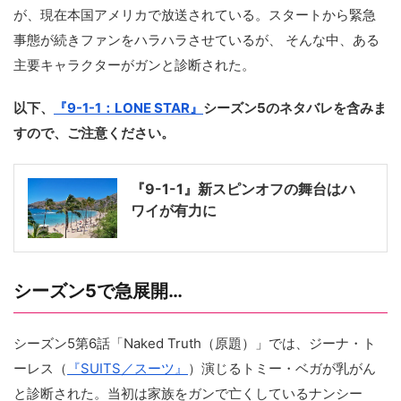
が、現在本国アメリカで放送されている。スタートから緊急
事態が続きファンをハラハラさせているが、 そんな中、ある
主要キャラクターがガンと診断された。
以下、
『9-1-1：LONE STAR』
シーズン5のネタバレを含みま
すので、ご注意ください。
『9-1-1』新スピンオフの舞台はハ
ワイが有力に
シーズン5で急展開…
シーズン5第6話「Naked Truth（原題）」では、ジーナ・ト
ーレス（
『SUITS／スーツ』
）演じるトミー・ベガが乳がん
と診断された。当初は家族をガンで亡くしているナンシー