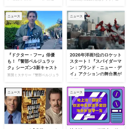
ューヨーク・ヤンキースを題材に
人気Netflixドラマ『エミリー、パ
した新作ドラマシリーズの開発を
リへ行く』第6シーズンに出演す
ニュース
ニュース
進めている。米Varietyが報じ
るイギリス人女優のミニー・ドラ
た。 『オザークへようこそ』ジ
イヴァーが、フランスでの撮影休
ェイソン・ベイトマンも関与
止期間中に深刻な自動車事故に遭
Netflixは、今年3月のMLB開幕戦
っていたことが分かった。 生き
をライヴ配信したのを皮切りに、
ていられることに心から感謝 ミ
7月のホームランダービーもリリ
ニーは過去8週間にわたり、
ースするなど、MLBとの関係性
Instagram上で「パリ近況報告」
『ドクター・フー』俳優
2026年洋画1位のロケット
を深めている。この協力関係は
と題した動画シリーズを投稿。最
も！『警部ベルジュラッ
スタート！『スパイダーマ
2028年まで続く予定だ。今月中
終シーズンの撮影で滞在していた
ク』シーズン3新キャスト
ン：ブランド・ニュー・デ
旬に行われるフィールド・オブ・
パリでの日常をファンに届けてい
イ』アクションの舞台裏が
ドリームス（映画『フィールド・
た。しかし8月6日（木）早朝、
英国ミステリー『警部ベルジュラ
公開
オブ・ドリームス』の舞台となっ
首にネックサポーターを装着して
ック』シーズン3の撮影が始まっ
たアイオワ州のとうもろこし畑の
ベッドに横たわる姿で最新動画を
ている。また、4人のキャストが
トム・ホランド演じるスパイダー
中にある球 …
公開。「パリの最新情報だけど、
ニュース
ニュース
新たに加わることも明らかになっ
マンの新たな物語を描く映画『ス
実はロンドンに戻っ …
た。英BBCなど複数のメディアが
パイダーマン：ブランド・ニュ
伝えている。 これまでで最も衝
ー・デイ』が大ヒット上映中だ。
撃的な事件に巻き込まれるベルジ
公開初日の興行収入は5億6,000
ュラック 1981年から1991年にか
万円を超え、2026年公開の洋画
けて英BBCで放送されたジョン・
ナンバーワンを記録。このたび、
ネトルズ主演ドラマ
主演のトム・ホランド自らが臨場