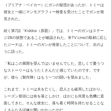
（ブリアナ・ベイカー）にガンの疑惑があったが、トミーは
彼女と一緒にマンモグラフィー検査を受けたことでガンが発
見された。
続く第7話「Kiddos（原題）」では、トミーのガンはステー
ジ2Bの状態であることが確認された。米TV Lineの取材に応じ
たジーナは、トミーのガンが発覚したことについて、次のよ
うに語った。
「私はこの展開を望んではいませんでした。悲しくて憂うつ
なストーリーはもうたくさんだと感じていたのです。です
が、彼ら（製作陣）はもう一つの闘いを望みました」
これまで、トミーは夫を亡くし、恋人とも破局したばかり。
シーズン冒頭には命を落としかけ、ほかにも何度も危機に直
面してきた。そんな彼女に、落ち着く時間を持たせることな
くさらなる試練が襲いかかったのだ。