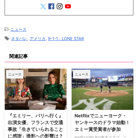
-
ニュース
-
ネタバレ
,
アメリカ
,
9-1-1：LONE STAR
関連記事
ニュース
ニュース
『エミリー、パリへ行く』
Netflixでニューヨーク・
出演女優、フランスで交通
ヤンキースのドラマ始動！
事故「生きていられること
エミー賞受賞者が参加
に感謝」撮影への影響は？
NetflixがMLBの有名クラブ、ニ