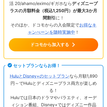
活 20/ahamo/eximo/ギガホなら
ディズニープ
ラスの月額料金（税込1,250円）が最大3か月
間割引
に！
そのほか、ドコモからの入会限定で
お得なキ
ャンぺーンを随時実施中
！
ドコモから加入する
セットプランならお得！
HuluとDisney+のセットプラン
なら月額1,890
円～でHuluとディズニープラス両方が楽しめ
る！
Huluでは日本のドラマやバラエティ、オーデ
ィション番組、Disney+ではディズニー作品