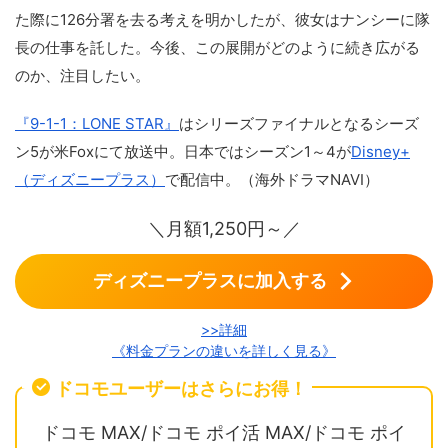
た際に126分署を去る考えを明かしたが、彼女はナンシーに隊
長の仕事を託した。今後、この展開がどのように続き広がる
のか、注目したい。
『9-1-1：LONE STAR』
はシリーズファイナルとなるシーズ
ン5が米Foxにて放送中。日本ではシーズン1～4が
Disney+
（ディズニープラス）
で配信中。（海外ドラマNAVI）
＼月額1,250円～／
ディズニープラスに加入する
>>詳細
《料金プランの違いを詳しく見る》
ドコモユーザーはさらにお得！
ドコモ MAX/ドコモ ポイ活 MAX/ドコモ ポイ