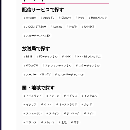
配信サービスで探す
Amazon
Apple TV
Disney+
Hulu
Huluプレミア
J:COM STREAM
Lemino
Netflix
U-NEXT
スターチャンネルEX
放送局で探す
BS11
FOXチャンネル
NHK
NHK BSプレミアム
WOWOW
アクションチャンネル
スターチャンネル
スーパー！ドラマTV
ミステリーチャンネル
国・地域で探す
アイルランド
アメリカ
イギリス
イスラエル
イタリア
インド
オーストラリア
カナダ
スウェーデン
スペイン
デンマーク
ドイツ
フランス
メキシコ
北欧
日本