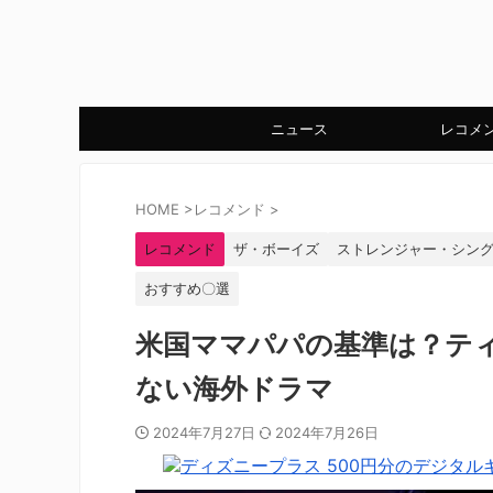
ニュース
レコメ
HOME
>
レコメンド
>
レコメンド
ザ・ボーイズ
ストレンジャー・シン
おすすめ〇選
米国ママパパの基準は？テ
ない海外ドラマ
2024年7月27日
2024年7月26日