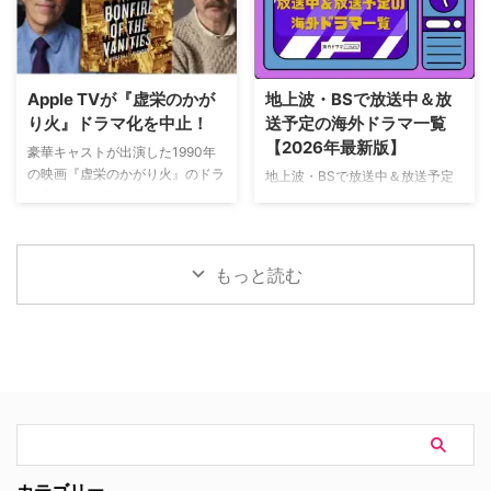
ー・デイ』が大ヒット上映中だ。
撃的な事件に巻き込まれるベルジ
公開初日の興行収入は5億6,000
ュラック 1981年から1991年にか
万円を超え、2026年公開の洋画
けて英BBCで放送されたジョン・
ナンバーワンを記録。このたび、
ネトルズ主演ドラマ
主演のトム・ホランド自らが臨場
Apple TVが『虚栄のかが
地上波・BSで放送中＆放
『Bergerac（原題）』をリブー
感あふれるアクションシーン撮影
り火』ドラマ化を中止！
送予定の海外ドラマ一覧
トした本作。イギリス海峡に浮か
の裏側を明かす特別映像が公開さ
【2026年最新版】
ぶジャージー島を舞台に、警部の
豪華キャストが出演した1990年
れた。 世界中で大ヒットを記
ジム・ベルジュラックが事件に挑
の映画『虚栄のかがり火』のドラ
地上波・BSで放送中＆放送予定
録！ 映画史に残る快挙を達成 ソ
む人気シリーズだ。本国イギリス
マ化がApple TVで進められてい
の海外ドラマを一挙ご紹介。（随
ニー・ピクチャーズ配給、トム・
で2025年にシーズン1（『警部ベ
たが、頓挫したことが明らかにな
時更新） NHK・NHK BSで放送
ホランド演じるピーター・パーカ
ルジュラック～豪邸に …
った。米Deadlineが報じてい
中＆放送予定の海外ドラマ 海外
ー＝スパイダーマンの新たなる物
る。 鬼門らしく一筋縄ではいか
ドラマ『DOC（ドック） あす
語、『スパイダーマン：ブラン
もっと読む
ず 原作は、1987年に出版された
へのカルテ』 NHK BSプレミアム
ド・ニュー・デイ』が大ヒット …
トム・ウルフのベストセラー小説
4K｜毎週（木） 17：00～ イタ
「虚栄の篝火」。1980年代のニ
リア発！ 12年間の記憶を失った
ューヨークの上流社会を辛辣に風
エリート医師の物語。 原作 ピエ
刺した作品だ。ウォール街で台頭
ルダンテ・ピッチョーニ キャス
したトレーダーたち、その華奢な
ト ルカ・アルジェンテーロ、マ
妻や愛人、そして富裕層が住むマ
ティルデ・ジョリ、サラ・ラッザ
ンハッタンと周辺の貧困な地区と
ーロ ほか ≫≫『DOC（ドッ
の間にくすぶる人種間の緊張を描
ク）3 あすへのカルテ』詳細 海
く。人種間の対立を煽って全国的
外ドラマ『DOC（ドック）3 あ
カテゴリー