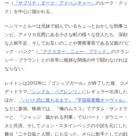
ー（
『サブリナ：ダーク・アドベンチャー』
のルーク・クッ
ク）を中心に描かれる。
ヘンリーとルーは兄妹で組んでいるちょっとおかしな刑事コ
ンビ。アメリカ北西にある小さな町の様々な住人たち、深刻
な人材不足、そしてお互いのことや警察署長である父親の“ビ
ッグ・ハンク”（
『デクスター：ニュー・ブラッド』
のクラン
シー・ブラウン）との非常に複雑な関係の中で闘わなければ
ならない。
レイトンは2012年に『ゴシップガール』が終了した後、コメ
ディドラマ
『シングル・ペアレンツ』
にレギュラー出演した
ほか、
『パパと恋に落ちるまで』
『宇宙探査艦オーヴィル』
などに参加。映画では、『俺のムスコ』でアダム・サンドラ
ーと、『ジャッジ 裁かれる判事』でロバート・ダウニー・
Jrと共演。そしてジョン・スタインベックの小説を元にした
舞台『二十日鼠と人間』にも立った。さらに歌手としての顔