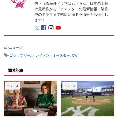
信される海外ドラマはもちろん、日本未上陸
の最新作からドラマスターの最新情報、製作
中のドラマまで幅広い海ドラ情報をお伝えし
ます！
-
ニュース
-
ゴシップガール
,
レイトン・ミースター
,
CW
関連記事
ニュース
ニュース