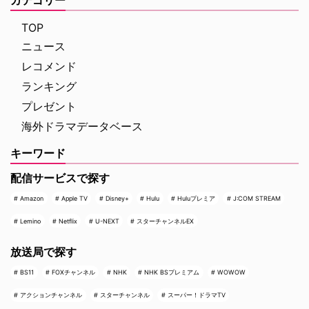
な名声を得た …
すへのカルテ』 総合｜毎週
（日） …
TOP
ニュース
レコメンド
ランキング
プレゼント
海外ドラマデータベース
キーワード
配信サービスで探す
Amazon
Apple TV
Disney+
Hulu
Huluプレミア
J:COM STREAM
Lemino
Netflix
U-NEXT
スターチャンネルEX
放送局で探す
BS11
FOXチャンネル
NHK
NHK BSプレミアム
WOWOW
アクションチャンネル
スターチャンネル
スーパー！ドラマTV