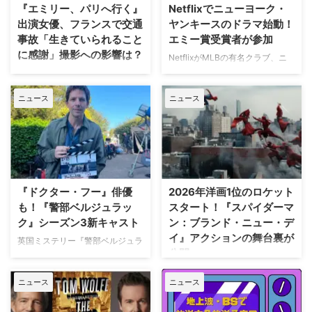
『エミリー、パリへ行く』
Netflixでニューヨーク・
出演女優、フランスで交通
ヤンキースのドラマ始動！
事故「生きていられること
エミー賞受賞者が参加
に感謝」撮影への影響は？
NetflixがMLBの有名クラブ、ニ
ューヨーク・ヤンキースを題材に
人気Netflixドラマ『エミリー、パ
した新作ドラマシリーズの開発を
リへ行く』第6シーズンに出演す
ニュース
ニュース
進めている。米Varietyが報じ
るイギリス人女優のミニー・ドラ
た。 『オザークへようこそ』ジ
イヴァーが、フランスでの撮影休
ェイソン・ベイトマンも関与
止期間中に深刻な自動車事故に遭
Netflixは、今年3月のMLB開幕戦
っていたことが分かった。 生き
をライヴ配信したのを皮切りに、
ていられることに心から感謝 ミ
7月のホームランダービーもリリ
ニーは過去8週間にわたり、
ースするなど、MLBとの関係性
Instagram上で「パリ近況報告」
『ドクター・フー』俳優
2026年洋画1位のロケット
を深めている。この協力関係は
と題した動画シリーズを投稿。最
も！『警部ベルジュラッ
スタート！『スパイダーマ
2028年まで続く予定だ。今月中
終シーズンの撮影で滞在していた
ク』シーズン3新キャスト
ン：ブランド・ニュー・デ
旬に行われるフィールド・オブ・
パリでの日常をファンに届けてい
イ』アクションの舞台裏が
ドリームス（映画『フィールド・
た。しかし8月6日（木）早朝、
英国ミステリー『警部ベルジュラ
公開
オブ・ドリームス』の舞台となっ
首にネックサポーターを装着して
ック』シーズン3の撮影が始まっ
たアイオワ州のとうもろこし畑の
ベッドに横たわる姿で最新動画を
ている。また、4人のキャストが
トム・ホランド演じるスパイダー
中にある球 …
公開。「パリの最新情報だけど、
ニュース
ニュース
新たに加わることも明らかになっ
マンの新たな物語を描く映画『ス
実はロンドンに戻っ …
た。英BBCなど複数のメディアが
パイダーマン：ブランド・ニュ
伝えている。 これまでで最も衝