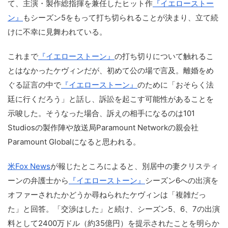
て、主演・製作総指揮を兼任したヒット作
『イエローストー
ン』
もシーズン5をもって打ち切られることが決まり、立て続
けに不幸に見舞われている。
これまで
『イエローストーン』
の打ち切りについて触れるこ
とはなかったケヴィンだが、初めて公の場で言及。離婚をめ
ぐる証言の中で
『イエローストーン』
のために「おそらく法
廷に行くだろう」と話し、訴訟を起こす可能性があることを
示唆した。そうなった場合、訴えの相手になるのは101
Studiosの製作陣や放送局Paramount Networkの親会社
Paramount Globalになると思われる。
米Fox News
が報じたところによると、別居中の妻クリスティ
ーンの弁護士から
『イエローストーン』
シーズン6への出演を
オファーされたかどうか尋ねられたケヴィンは「複雑だっ
た」と回答。「交渉はした」と続け、シーズン5、6、7の出演
料として2400万ドル（約35億円）を提示されたことを明らか