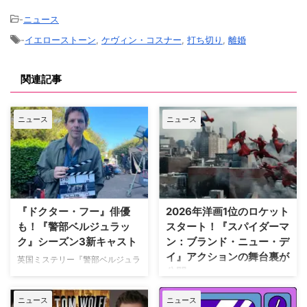
-
ニュース
-
イエローストーン
,
ケヴィン・コスナー
,
打ち切り
,
離婚
関連記事
ニュース
ニュース
『ドクター・フー』俳優
2026年洋画1位のロケット
も！『警部ベルジュラッ
スタート！『スパイダーマ
ク』シーズン3新キャスト
ン：ブランド・ニュー・デ
イ』アクションの舞台裏が
英国ミステリー『警部ベルジュラ
公開
ック』シーズン3の撮影が始まっ
ている。また、4人のキャストが
トム・ホランド演じるスパイダー
ニュース
ニュース
新たに加わることも明らかになっ
マンの新たな物語を描く映画『ス