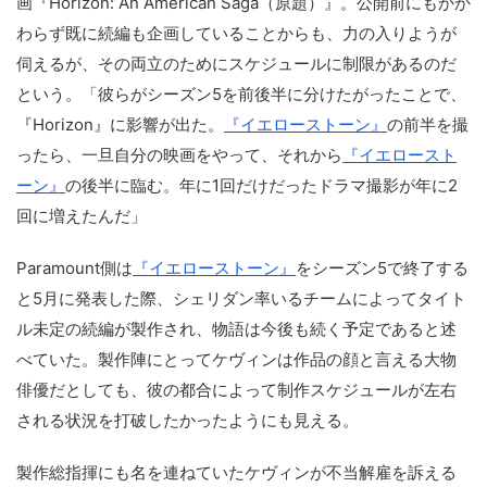
画『Horizon: An American Saga（原題）』。公開前にもかか
わらず既に続編も企画していることからも、力の入りようが
伺えるが、その両立のためにスケジュールに制限があるのだ
という。「彼らがシーズン5を前後半に分けたがったことで、
『Horizon』に影響が出た。
『イエローストーン』
の前半を撮
ったら、一旦自分の映画をやって、それから
『イエロースト
ーン』
の後半に臨む。年に1回だけだったドラマ撮影が年に2
回に増えたんだ」
Paramount側は
『イエローストーン』
をシーズン5で終了する
と5月に発表した際、シェリダン率いるチームによってタイト
ル未定の続編が製作され、物語は今後も続く予定であると述
べていた。製作陣にとってケヴィンは作品の顔と言える大物
俳優だとしても、彼の都合によって制作スケジュールが左右
される状況を打破したかったようにも見える。
製作総指揮にも名を連ねていたケヴィンが不当解雇を訴える