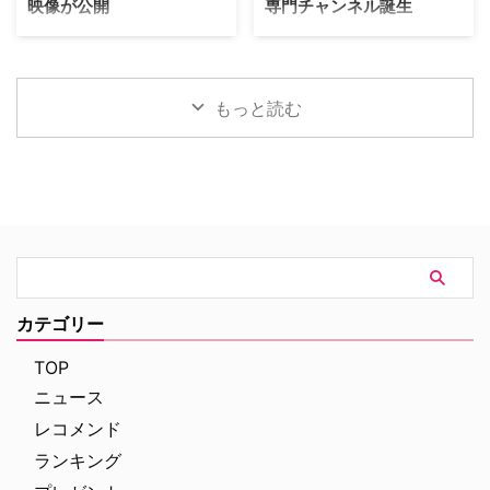
映像が公開
専門チャンネル誕生
の間にくすぶる人種間の緊張を描
ク）3 あすへのカルテ』詳細 海
く。人種間の対立を煽って全国的
外ドラマ『DOC（ドック）3 あ
英国ヨークシャー地方を舞台に、
日本唯一のミステリードラマ専門
な名声を得た …
すへのカルテ』 総合｜毎週
土地の伝承と家族の崩壊を描くフ
チャンネル「ミステリーチャンネ
（日） …
ォーク・ホラー映画『スターヴ・
ル」が、開局月である8月に展開
エイカー 召喚』。公開に先駆け
する新たなサービスとして、犯罪
もっと読む
て、不穏な空気が漂う日本版予告
捜査に特化した新たな専門チャン
映像と、英国らしい曇天の世界観
ネル「THE 犯罪捜査ファイル・
が印象的な場面写真が一挙に公開
チャンネル」をスタート。 『ラ
された。 土地に眠る伝承と家族
イン・オブ・デューティ』キャス
の崩壊を描く、静謐なるフォー
トが贈る犯罪ドキュメンタリーも
ク・ホラー リチャードとジュリ
本チャンネルは、JCOM株式会社
エット夫妻が最近移り住んだ英国
がAmazon Prime Videoで提供す
ヨークシャー地方の人里離れた
る新たなチャンネルパッケージサ
「スターヴ・エイカー」は、家族
ービス「プレミアTVパック」の
に対して奇妙な力を及ぼしている
うちのチャンネルの一つで、人気
カテゴリー
ように思われる。ある日、彼らの
の高い犯罪捜査ドラマや放送には
幼い息子オーウェンは喘息発作に
ないクライムドキュメンタリーを
TOP
よって突然命を落としてしまう。
配信する …
ニュース
そ …
レコメンド
ランキング