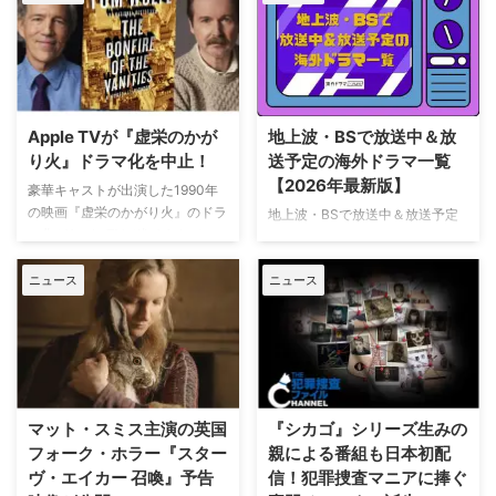
た。英BBCなど複数のメディアが
パイダーマン：ブランド・ニュ
伝えている。 これまでで最も衝
ー・デイ』が大ヒット上映中だ。
撃的な事件に巻き込まれるベルジ
公開初日の興行収入は5億6,000
ュラック 1981年から1991年にか
万円を超え、2026年公開の洋画
けて英BBCで放送されたジョン・
ナンバーワンを記録。このたび、
ネトルズ主演ドラマ
主演のトム・ホランド自らが臨場
Apple TVが『虚栄のかが
地上波・BSで放送中＆放
『Bergerac（原題）』をリブー
感あふれるアクションシーン撮影
り火』ドラマ化を中止！
送予定の海外ドラマ一覧
トした本作。イギリス海峡に浮か
の裏側を明かす特別映像が公開さ
【2026年最新版】
ぶジャージー島を舞台に、警部の
豪華キャストが出演した1990年
れた。 世界中で大ヒットを記
ジム・ベルジュラックが事件に挑
の映画『虚栄のかがり火』のドラ
地上波・BSで放送中＆放送予定
録！ 映画史に残る快挙を達成 ソ
む人気シリーズだ。本国イギリス
マ化がApple TVで進められてい
の海外ドラマを一挙ご紹介。（随
ニー・ピクチャーズ配給、トム・
で2025年にシーズン1（『警部ベ
たが、頓挫したことが明らかにな
時更新） NHK・NHK BSで放送
ホランド演じるピーター・パーカ
ルジュラック～豪邸に …
った。米Deadlineが報じてい
ニュース
ニュース
中＆放送予定の海外ドラマ 海外
ー＝スパイダーマンの新たなる物
る。 鬼門らしく一筋縄ではいか
ドラマ『DOC（ドック） あす
語、『スパイダーマン：ブラン
ず 原作は、1987年に出版された
へのカルテ』 NHK BSプレミアム
ド・ニュー・デイ』が大ヒット …
トム・ウルフのベストセラー小説
4K｜毎週（木） 17：00～ イタ
「虚栄の篝火」。1980年代のニ
リア発！ 12年間の記憶を失った
ューヨークの上流社会を辛辣に風
エリート医師の物語。 原作 ピエ
刺した作品だ。ウォール街で台頭
ルダンテ・ピッチョーニ キャス
マット・スミス主演の英国
『シカゴ』シリーズ生みの
したトレーダーたち、その華奢な
ト ルカ・アルジェンテーロ、マ
フォーク・ホラー『スター
親による番組も日本初配
妻や愛人、そして富裕層が住むマ
ティルデ・ジョリ、サラ・ラッザ
ヴ・エイカー 召喚』予告
信！犯罪捜査マニアに捧ぐ
ンハッタンと周辺の貧困な地区と
ーロ ほか ≫≫『DOC（ドッ