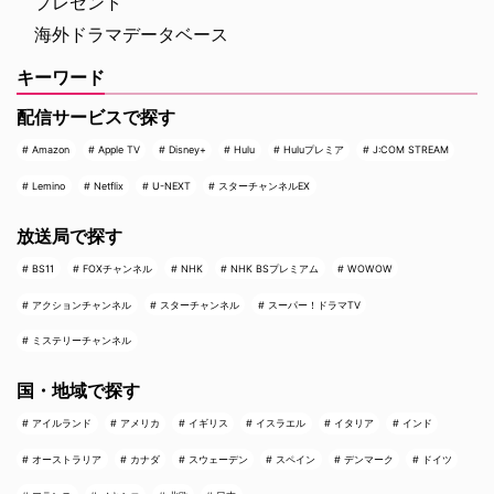
プレゼント
海外ドラマデータベース
キーワード
配信サービスで探す
Amazon
Apple TV
Disney+
Hulu
Huluプレミア
J:COM STREAM
Lemino
Netflix
U-NEXT
スターチャンネルEX
放送局で探す
BS11
FOXチャンネル
NHK
NHK BSプレミアム
WOWOW
アクションチャンネル
スターチャンネル
スーパー！ドラマTV
ミステリーチャンネル
国・地域で探す
アイルランド
アメリカ
イギリス
イスラエル
イタリア
インド
オーストラリア
カナダ
スウェーデン
スペイン
デンマーク
ドイツ