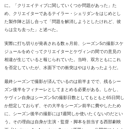
に。「クリエイティブに関していくつか問題があった」た
め、クリエイターであるテイラー・シェリダンをはじめとし
た製作陣と話し合って「問題を解消しようとしたけれど、彼
らは立ち去った」と述べた。
実際に打ち切りが発表される数ヵ月前、シーズン5の撮影スケ
ジュールをめぐってクリエイターとケヴィンの間での意見の
相違が生じていると報じられていた。当時、双方ともにこれ
を否定していたが、水面下での衝突はやはりあったようだ。
最終シーズンで撮影が済んでいるのは前半までで、残るシー
ズン後半をフィナーレとしてまとめる必要がある。しかし、
ケヴィン自身はシーズン5の撮影日数としてもともと65日間し
か想定しておらず、その大半をシーズン前半に費やしたため
に、シーズン後半の撮影には1週間しか使いたくないのだとい
う。その理由は自身が主演・監督・脚本を担当する西部劇映