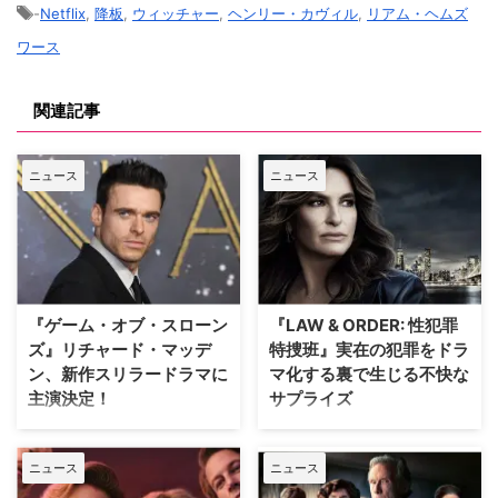
-
Netflix
,
降板
,
ウィッチャー
,
ヘンリー・カヴィル
,
リアム・ヘムズ
ワース
関連記事
ニュース
ニュース
『ゲーム・オブ・スローン
『LAW & ORDER: 性犯罪
ズ』リチャード・マッデ
特捜班』実在の犯罪をドラ
ン、新作スリラードラマに
マ化する裏で生じる不快な
主演決定！
サプライズ
大ヒットドラマ『ゲーム・オブ・
ロングランヒットを誇る犯罪捜査
スローンズ』のロブ・スターク役
ドラマ『LAW & ORDER』シリー
ニュース
ニュース
でブレイクしたリチャード・マッ
ズ。本作の最大の魅力の一つは、
デンが、新作スリラードラマ
実際に起きた事件に着想を得たリ