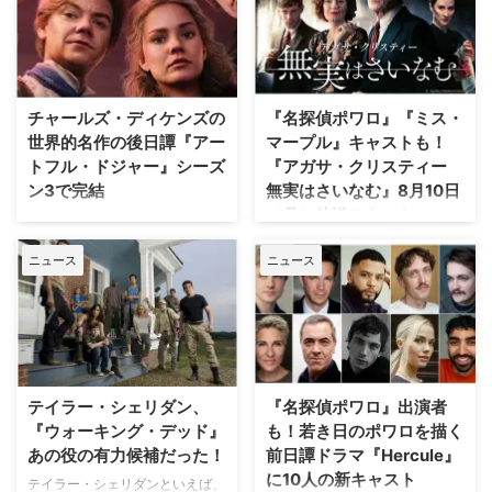
『Trauma（原題）』に主演する
アリティあふれるストーリー展開
ことが分かった。米Varietyが伝
にある。しかし、その裏側では、
えている。 『ダイ・ハード』
自身の悲劇がドラマ化されること
×『ER』！？医療アクションドラ
を放送直前まで知らされない実在
マ 『Trauma』は、テロリストが
の被害者たちが、「極めて不快な
チャールズ・ディケンズの
『名探偵ポワロ』『ミス・
ロンドンの病院を占拠し、手術中
サプライズ」に晒され続けている
世界的名作の後日譚『アー
マープル』キャストも！
の首相を人質に取るところからス
というのだ。 実話事件を無断で
トフル・ドジャー』シーズ
『アガサ・クリスティー
タート。元英国海兵隊の衛生兵
ドラマ化？ 1990年にNBCの旗艦
ン3で完結
無実はさいなむ』8月10日
で、現在は救急外来の医師である
番組『LAW & ORDER』の脚本家
（月）放送スタート
ジム・マーチャントは、院内に取
として参加し、後にショーランナ
Disney+（ディズニープラス）で
り残されたすべての人々を救うた
ーやスピンオフ作品『LAW &
最も視聴されたオーストラリア発
“ミステリーの女王”ことアガサ・
め、病院内を徐々に制圧してい
ORDER クリミナル・インテン
ニュース
ニュース
のオリジナル作品『アートフル・
クリスティーによる小説をもとに
く。力関係は次第に逆転 …
ト』 …
ドジャー』が、シーズン3へ更新
した『アガサ・クリスティー 無
されることが決定した。なお、同
実はさいなむ』が、NHK BSプレ
シーズンが作品のファイナルシー
ミアム4Kにて8月10日（月）放送
ズンとなる。 『アートフル・ド
スタート。 犯人はほかにいる…？
ジャー』シーズン3で幕引きへ
疑心暗鬼に襲われる一家 原作は
『アートフル・ドジャー』は、チ
1958年に発表され、1984年に
テイラー・シェリダン、
『名探偵ポワロ』出演者
ャールズ・ディケンズの名作小説
『ドーバー海峡殺人事件』という
『ウォーキング・デッド』
も！若き日のポワロを描く
「オリバー・ツイスト」の15年後
邦題で映画が作られたことも。そ
あの役の有力候補だった！
前日譚ドラマ『Hercule』
となる1850年代のオーストラリ
の際には、ドナルド・サザーラン
に10人の新キャスト
アを舞台にした大ヒットドラマ。
テイラー・シェリダンといえば、
ド、フェイ・ダナウェイ、クリス