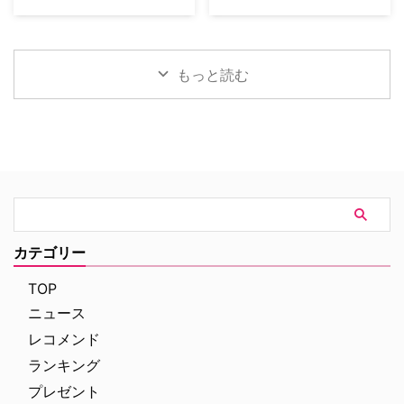
スリの才能を持つ主人公ジャッ
現在ハリウッドを代表するヒット
トファー・プラマーなどが出演し
英BBCが“ミステリーの女王”アガ
ク・ドーキンス（通称：ドジャ
メイカーの一人だが、人気ドラマ
ていた。 今回のドラマ版のキャ
サ・クリスティーの生んだ最も有
ー）役を務める『クイーンズ・ギ
『ウォーキング・デッド』で俳優
ストには、過去にクリスティー作
名なキャラクター、エルキュー
ャンビット』のトーマス …
としてブレイクしていた可能性も
品に出演したことのある顔ぶれが
ル・ポワロの若き頃を追う新作ド
もっと読む
あるようだ。 「あと一歩で逃し
多数含まれてい …
ラマ『Hercule（原題）』を制作
た役」のおかげで救われる 2018
中なのは、当サイトでお伝えして
年に始まった『イエローストー
きた通り。10人の新キャストを
ン』をはじめ、『メイヤー・オ
BBCが発表した。 ポワロに続
ブ・キングスタウン』『タルサ・
き、ヘイスティングスやジャップ
キング』『特殊作戦部隊：ライオ
警部役も決定？ ベルギー出身の
ネス』『ランドマン』など、クリ
元警官で、戦争をきっかけにロン
エイターとして次々とヒットドラ
ドンへ移り私立探偵となったポワ
マを生み出してきたシェリダン。
ロは、大きな口髭が特徴で“灰色
そんな彼は、俳優として活動して
の脳細胞”を駆使して事件の真相
カテゴリー
いた頃に、のちに世界的ヒットド
を見抜く。33作の長編小説と51
ラマとなる『ウォーキング・デッ
作の短編に登場する人気キャラク
TOP
…
ター。ポワロの小説シ …
ニュース
レコメンド
ランキング
プレゼント