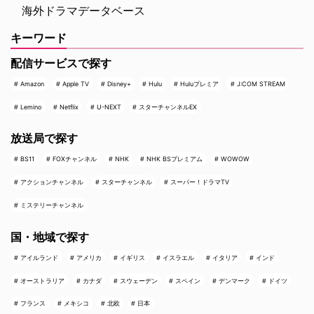
海外ドラマデータベース
キーワード
配信サービスで探す
Amazon
Apple TV
Disney+
Hulu
Huluプレミア
J:COM STREAM
Lemino
Netflix
U-NEXT
スターチャンネルEX
放送局で探す
BS11
FOXチャンネル
NHK
NHK BSプレミアム
WOWOW
アクションチャンネル
スターチャンネル
スーパー！ドラマTV
ミステリーチャンネル
国・地域で探す
アイルランド
アメリカ
イギリス
イスラエル
イタリア
インド
オーストラリア
カナダ
スウェーデン
スペイン
デンマーク
ドイツ
フランス
メキシコ
北欧
日本