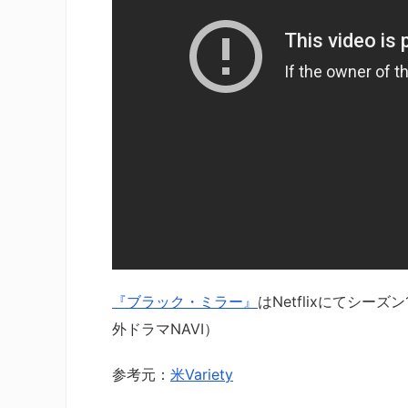
『ブラック・ミラー』
はNetflixにてシー
外ドラマNAVI）
参考元：
米Variety