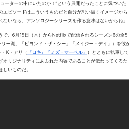
ピューターの中にいたのか！”という展開だったことに気づいた
のエピソードはこういうものだと自分が思い描くイメージから
れないなら、アンソロジーシリーズを作る意味はないからね」
、6月15日（木）からNetflixで配信されるシーズン6の全5
ンリー湖」「ビヨンド・ザ・シー」「メイジー・デイ」）を彼
ャ・K・アリ（
『ロキ』
『ミズ・マーベル』
）とともに執筆して
ずオリジナリティにあふれた内容であることが伝わってくるた
ほしいものだ。