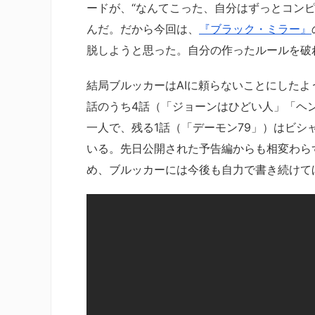
ードが、“なんてこった、自分はずっとコン
んだ。だから今回は、
『ブラック・ミラー』
脱しようと思った。自分の作ったルールを破
結局ブルッカーはAIに頼らないことにしたようで
話のうち4話（「ジョーンはひどい人」「ヘ
一人で、残る1話（「デーモン79」）はビシ
いる。先日公開された予告編からも相変わら
め、ブルッカーには今後も自力で書き続けて