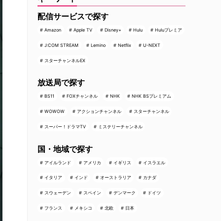
配信サービスで探す
Amazon
Apple TV
Disney+
Hulu
Huluプレミア
J:COM STREAM
Lemino
Netflix
U-NEXT
スターチャンネルEX
放送局で探す
BS11
FOXチャンネル
NHK
NHK BSプレミアム
WOWOW
アクションチャンネル
スターチャンネル
スーパー！ドラマTV
ミステリーチャンネル
国・地域で探す
アイルランド
アメリカ
イギリス
イスラエル
イタリア
インド
オーストラリア
カナダ
スウェーデン
スペイン
デンマーク
ドイツ
フランス
メキシコ
北欧
日本