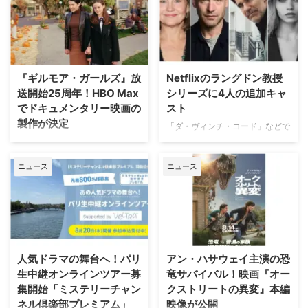
『ギルモア・ガールズ』放
Netflixのラングドン教授
送開始25周年！HBO Max
シリーズに4人の追加キャ
でドキュメンタリー映画の
スト
製作が決定
「ダ・ヴィンチ・コード」などで
知られるダン・ブラウンのベスト
ワーナー・ブラザース・テレビジ
セラー小説、ロバート・ラングド
ョンが、自社を代表するファミリ
ニュース
ニュース
ン教授シリーズ最新作「シークレ
ードラマの金字塔『ギルモア・ガ
ット・オブ・シークレッツ」のド
ールズ』を振り返る初の公式ドキ
ラマ化をNetflixが進めていること
ュメンタリー映画を制作中である
は、当サイトで以前お伝えした通
ことが明らかになった。2000年
り。その追加キャストが明らかに
から2007年にかけて放送され、
なった。米Deadlineが伝えてい
いまなお絶大な人気を誇る本作。
る。 『24』『ハウス・オブ・カ
初放送から25年以上を経て誕生
人気ドラマの舞台へ！パリ
アン・ハサウェイ主演の恐
ード』出演者が参加 2000年の
する今作は、HBO Maxにて配信
生中継オンラインツアー募
竜サバイバル！映画『オー
「天使と悪魔」を皮切りに、
される予定だ。監督を務めるの
集開始「ミステリーチャン
クストリートの異変』本編
「ダ・ヴィンチ・コード」「ロス
は、ドキュメンタリー映画『ある
ネル倶楽部プレミアム」
映像が公開
ト・シンボル」「インフェルノ」
アスリートの告発』で高い評価を