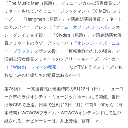
『The Music Man（原題）』でミュージカル主演男優賞にノ
ミネートされているヒュー・ジャックマン（『X-MEN』シリ
ーズ）、『Hangmen（原題）』で演劇助演男優賞ノミネート
のアルフィー・アレン（
『ゲーム・オブ・スローンズ』
シオ
ン・グレイジョイ役）、『Clyde’s（原題）』で演劇助演女優
賞ノミネートのウゾ・アドゥーバ（
『オレンジ・イズ・ニュ
ー・ブラック』
スザンヌ役）、『運転免許わたしの場合』で
演劇主演女優賞ノミネートのメアリー＝ルイーズ・パーカー
（
『Weeds ～ママの秘密』
）、などTVドラマシリーズでも
おなじみの俳優たちの受賞はあるか―？
第75回トニー賞授賞式は現地時間の6月12日（日）、ニューヨ
ーク市のラジオシティ・ミュージックホールにて開催。当日
は米CBSで放送、日本では6月13日（月）午前8：00から（日
本時間）WOWOWプライム・WOWOWオンデマンドにて生中
継される。ナビゲーターは、井上芳雄、宮澤エマ。