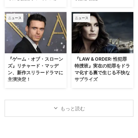
「オリジン」「シークレット・オ
得たボニー・コーエン。長年ファ
日本唯一のミステリードラマ専門
J.J.エイブラムスが製作プロデュ
ブ・シークレッツ」と2025年に6
ンに愛され続けてきた作品の魅力
チャンネル「ミステリーチャンネ
ーサーを務め、アン・ハサウェ
作が出版され …
を、新たな角度から解き明かして
ニュース
ニュース
ル」は、現地体験型アクティビテ
イ、ユアン・マクレガーが共演す
いく。 未公開アウトテイ …
ィ専門予約サイト「ベルトラ」特
る映画『オークストリートの異
別協力のもと、8月20日（木）19
変』の公開に先立ち、迫力満点な
時よりパリ生中継オンラインツア
新ビジュアルと、本編映像が公開
ーを開催する。「ミステリーチャ
された。 アン・ハサウェイとユ
ンネル倶楽部プレミアム」会員の
アン・マクレガーが恐竜から逃げ
先着800名様限定で、このプレミ
惑う！緊迫の新ビジュアル ティ
『ゲーム・オブ・スローン
『LAW & ORDER: 性犯罪
アムなオンライン体験の申込受付
ザー映像の公開時から、その正体
ズ』リチャード・マッデ
特捜班』実在の犯罪をドラ
が開始となった。 パリが舞台の
がほとんど明かされないミステリ
ン、新作スリラードラマに
マ化する裏で生じる不快な
ドラマで主人公たちが歩いた景色
アスな世界観で映画ファンの注目
主演決定！
サプライズ
を、リアルタイムで堪能 8月5日
を集めていた本作。続く本予告で
（水）にスタートした「ミステリ
は、突如街に現れた恐竜たちに対
大ヒットドラマ『ゲーム・オブ・
ロングランヒットを誇る犯罪捜査
ーチャンネル倶楽部プレミアム」
して、平穏に暮らしていた“普通
スローンズ』のロブ・スターク役
ドラマ『LAW & ORDER』シリー
は、ミステリーの世界を味わい尽
の家族”がどのように逃げ延びる
でブレイクしたリチャード・マッ
ズ。本作の最大の魅力の一つは、
くすために誕生した特別 …
かを描いていることが明らかとな
デンが、新作スリラードラマ
実際に起きた事件に着想を得たリ
もっと読む
…
『Trauma（原題）』に主演する
アリティあふれるストーリー展開
ことが分かった。米Varietyが伝
にある。しかし、その裏側では、
えている。 『ダイ・ハード』
自身の悲劇がドラマ化されること
×『ER』！？医療アクションドラ
を放送直前まで知らされない実在
マ 『Trauma』は、テロリストが
の被害者たちが、「極めて不快な