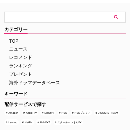
ロンドンの病院を占拠し、手術中
サプライズ」に晒され続けている
の首相を人質に取るところからス
というのだ。 実話事件を無断で
タート。元英国海兵隊の衛生兵
ドラマ化？ 1990年にNBCの旗艦
で、現在は救急外来の医師である
番組『LAW & ORDER』の脚本家
ジム・マーチャントは、院内に取
として参加し、後にショーランナ
カテゴリー
り残されたすべての人々を救うた
ーやスピンオフ作品『LAW &
め、病院内を徐々に制圧してい
ORDER クリミナル・インテン
TOP
く。力関係は次第に逆転 …
ト』 …
ニュース
レコメンド
ランキング
プレゼント
海外ドラマデータベース
キーワード
配信サービスで探す
Amazon
Apple TV
Disney+
Hulu
Huluプレミア
J:COM STREAM
Lemino
Netflix
U-NEXT
スターチャンネルEX