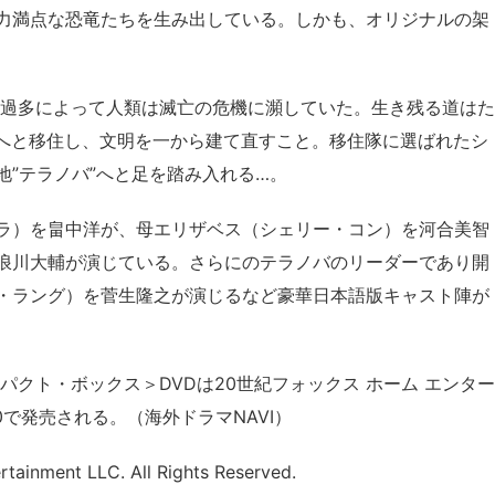
力満点な恐竜たちを生み出している。しかも、オリジナルの架
口過多によって人類は滅亡の危機に瀕していた。生き残る道はた
界へと移住し、文明を一から建て直すこと。移住隊に選ばれたシ
”テラノバ”へと足を踏み入れる…。
ラ）を畠中洋が、母エリザベス（シェリー・コン）を河合美智
浪川大輔が演じている。さらにのテラノバのリーダーであり開
・ラング）を菅生隆之が演じるなど豪華日本語版キャスト陣が
Sコンパクト・ボックス＞DVDは20世紀フォックス ホーム エンター
90で発売される。（海外ドラマNAVI）
tainment LLC. All Rights Reserved.