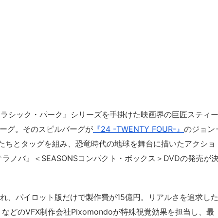
ジュラシック・パーク』シリーズを手掛けた映画界の巨匠スティ
バーグ。そのスピルバーグが
『24 -TWENTY FOUR-』
のジョン
たちとタッグを組み、恐竜時代の地球を舞台に描いたアクショ
/テラノバ』＜SEASONSコンパクト・ボックス＞DVDの発売が
われ、パイロット版だけで製作費が15億円。リアルさを追求し
」などのVFX制作会社Pixomondoが特殊視覚効果を担当し、最