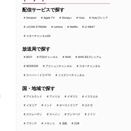
配信サービスで探す
Amazon
Apple TV
Disney+
Hulu
Huluプレミア
J:COM STREAM
Lemino
Netflix
U-NEXT
スターチャンネルEX
放送局で探す
BS11
FOXチャンネル
NHK
NHK BSプレミアム
WOWOW
アクションチャンネル
スターチャンネル
ー
スーパー！ドラマTV
ミステリーチャンネル
･
国・地域で探す
決
アイルランド
アメリカ
イギリス
イスラエル
イタリア
インド
オーストラリア
カナダ
スウェーデン
スペイン
デンマーク
ドイツ
た
フランス
メキシコ
北欧
日本