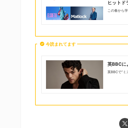
ヒットド
この春から学
今読まれてます
英BBC
英BBCで“