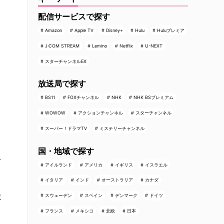
配信サービスで探す
Amazon
Apple TV
Disney+
Hulu
Huluプレミア
J:COM STREAM
Lemino
Netflix
U-NEXT
スターチャンネルEX
放送局で探す
BS11
FOXチャンネル
NHK
NHK BSプレミアム
WOWOW
アクションチャンネル
スターチャンネル
スーパー！ドラマTV
ミステリーチャンネル
国・地域で探す
力
アイルランド
アメリカ
イギリス
イスラエル
イタリア
インド
オーストラリア
カナダ
役
スウェーデン
スペイン
デンマーク
ドイツ
フランス
メキシコ
北欧
日本