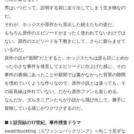
男はいつだって、説明する前に走り出してしまう生き物なの
だ。
それが、ホッジスが原作から見出した銃士たちの姿だ。
もちろん原作のエピソードがまったく使われてないわけでは
ない。原作のエピソードを下敷きにして、さらに膨らませて
いるのだ。
原作小説が”新聞”だとすると、ホッジスたちは誰も目にとめか
った小さな事件を発見してエピソードに仕上げた感じ。その
事件の裏側にあったことや新聞では書かなかった背景の隙間
を埋めていくような作りなので、原作小説とは違っても、そ
の延長線は外れていない。だから原作ファンも楽しめる。
なんだか、ダルタニアンたちが小説から飛び出して、勝手に
冒険している感じがワクワクするのだ。
■１話完結の17世紀、事件捜査ドラマ
swashbuckling（スワッシュバックリング）＝向こう見ずな