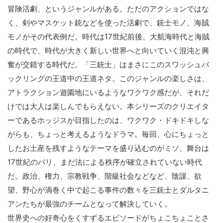
冒険活劇、というジャンルがある。ただのアクションではな
く、剣やマスケット銃などを使った活劇で、銃士モノ、海賊
モノがその代表例だ。時代は17世紀前後、大航海時代と海賊
の時代で、時代が大きく新しい世界へと向いていく混沌と興
奮が交錯する時代だ。「三銃士」はまさにこのスワッシュバ
ックリングの王道中の王道ネタ。このジャンルの楽しさは、
アトラクション遊園地にいるようなワクワク感だが、それだ
けでは大人は楽しんでもらえない。本シリーズのクリエイタ
ーであるホッジスが目指したのは、ワクワク・ドキドキしな
がらも、ちょっと考えるようなドラマ。毎回、心にちょっと
したお土産を残すようなテーマを盛り込むのがミソ。舞台は
17世紀のパリ、まだ法による秩序が確立されていない時代
だ。政治、権力、宗教戦争、階級社会などなど、陰謀、欲
望、野心が渦巻く中で起こる事件の数々を三銃士とダルタニ
アンたちが最強のチームとなって解決していく。
世界史への好奇心をくすずるエピソードがちょこちょことさ