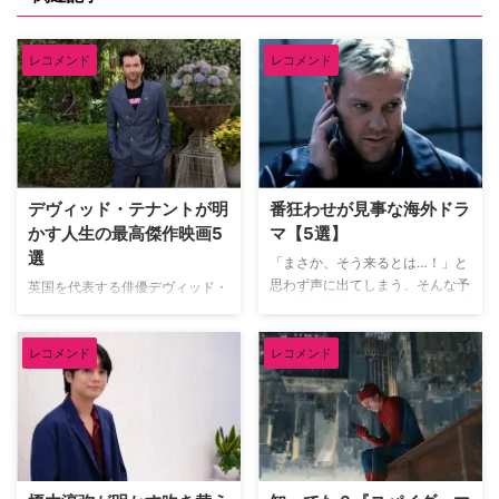
レコメンド
レコメンド
デヴィッド・テナントが明
番狂わせが見事な海外ドラ
かす人生の最高傑作映画5
マ【5選】
選
「まさか、そう来るとは…！」と
思わず声に出てしまう、そんな予
英国を代表する俳優デヴィッド・
想を覆す展開こそ海外ドラマの醍
テナント（『ドクター・フー』
醐味だろう。巧みに張り巡らされ
『グッド・オーメンズ』）が、映
た伏線や衝撃のドンデン返しに、
レコメンド
レコメンド
像ソフトメーカーの米Criterion社
気づけば最後まで一気見してしま
による人気企画「Criterion
うことも。そんな予想を鮮やかに
Closet」に登場した。数多の名作
裏切る番狂わせが見事な海外ドラ
映画のDVDやBlu-rayが並ぶ夢の
マを米TV Lineが取り上げている
ようなクローゼットを訪れたデヴ
ので、そのうち5作品を紹介しよ
ィッドは、自身が幼少期や俳優人
う。（※本記事は各作品の重要な
生の中で多大な影響を受けた名作