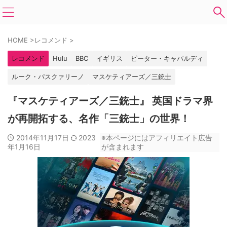
HOME
>
レコメンド
>
レコメンド
Hulu
BBC
イギリス
ピーター・キャパルディ
ルーク・パスクァリーノ
マスケティアーズ／三銃士
『マスケティアーズ／三銃士』 英国ドラマ界
が再開拓する、名作「三銃士」の世界！
2014年11月17日
2023
※本ページにはアフィリエイト広告
年1月16日
が含まれます