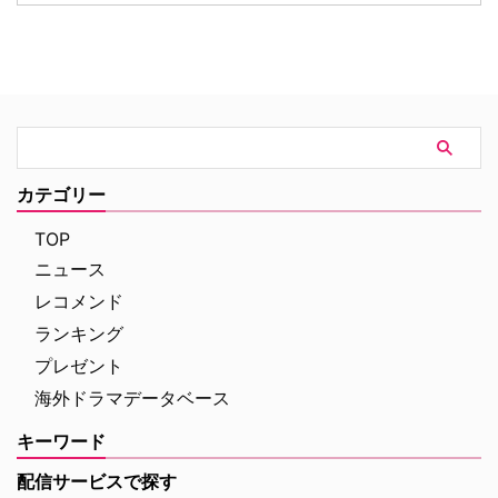
のうち、ドラマ化された全41話
「ヨコハマ恐竜展2026」内にて
のあらすじや裏話、トリビアをご
イベントを開催。会場には日本語
紹介！（※ドラマ版、原作小説の
吹替を担当した森川智之と、ハリ
ネタバレを含みますのでご注意く
ウッド映画吹替初挑戦となるとに
ださい） 『シャーロック・ホー
かく明るい安村が登壇。巨大ティ
ムズの冒険』エピソード一覧 実
ラノサウルスの前で、作品への思
はところどころでコナン・ドイル
いやアフレコ裏話をたっぷりと語
の原作の発表・収録と大きく順番
った熱気あふれるイベントの模様
が異なる本作。そうしたシャッフ
をレポートする。 大迫力のティ
カテゴリー
ルに加えて、あらすじや見どこ
ラノサウルスの前で恐竜トーク
ろ、キャストの経歴（その後 …
イベントは、恐竜展内に展示され
TOP
た大迫力のティラノサウ …
ニュース
レコメンド
ランキング
プレゼント
海外ドラマデータベース
キーワード
配信サービスで探す