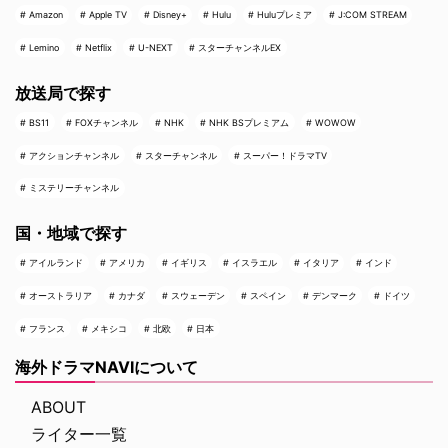
Amazon
Apple TV
Disney+
Hulu
Huluプレミア
J:COM STREAM
Lemino
Netflix
U-NEXT
スターチャンネルEX
放送局で探す
BS11
FOXチャンネル
NHK
NHK BSプレミアム
WOWOW
アクションチャンネル
スターチャンネル
スーパー！ドラマTV
ミステリーチャンネル
国・地域で探す
アイルランド
アメリカ
イギリス
イスラエル
イタリア
インド
オーストラリア
カナダ
スウェーデン
スペイン
デンマーク
ドイツ
フランス
メキシコ
北欧
日本
海外ドラマNAVIについて
ABOUT
ライター一覧