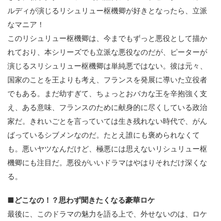
ルディが演じるリシュリュー枢機卿が好きとなったら、立派
なマニア！
このリシュリュー枢機卿は、今までもずっと悪役として描か
れており、本シリーズでも立派な悪役なのだが、ピーターが
演じるスリシュリュー枢機卿は単純悪ではない。彼は元々、
国家のことを王よりも考え、フランスを発展に導いた立役者
でもある。まだ幼すぎて、ちょっとおバカな王を辛抱強く支
え、ある意味、フランスのために献身的に尽くしている政治
家だ。きれいごとを言っていては生き残れない時代で、がん
ばっているシブメンなのだ。たとえ誰にも褒められなくて
も。悪いヤツなんだけど、極悪には思えないリシュリュー枢
機卿にも注目だ。悪役がいいドラマはやはりそれだけ深くな
る。
■どこなの！？思わず聞きたくなる豪華ロケ
最後に、このドラマの魅力を語る上で、外せないのは、ロケ