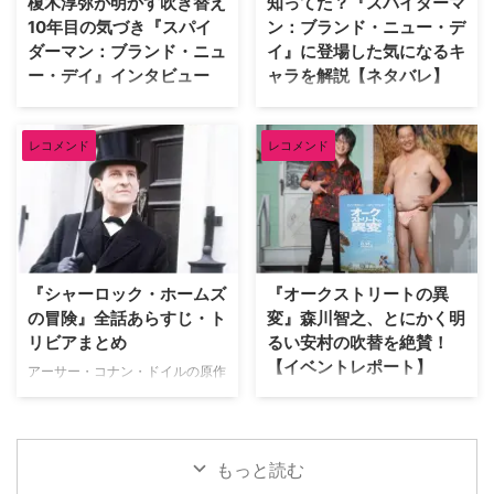
榎木淳弥が明かす吹き替え
知ってた？『スパイダーマ
ネタバレを含みますのでご注意く
映画をピックアップ。その魅力を
10年目の気づき『スパイ
ン：ブランド・ニュー・デ
ださい） 予想外の展開にビック
熱く語った。 『バンデットQ』か
ダーマン：ブランド・ニュ
イ』に登場した気になるキ
リさせられた海外ドラマ 『イカ
らオロノ劇の名作まで！独自のセ
ー・デイ』インタビュー
ャラを解説【ネタバレ】
ゲーム』 世界的ヒットを記録し
ンスで選ぶ名作群 最初に彼が手
た『イカゲーム』では、多額の賞
に取ったのは、テリー・ギリアム
『スパイダーマン：ブランド・ニ
『スパイダーマン：ブランド・ニ
金を懸けたデスゲームを通 …
監督による幻想的なファンタジー
ュー・デイ』日本語吹き替え版で
ュー・デイ』が大ヒット上映中。
…
レコメンド
レコメンド
ピーター・パーカー／スパイダー
ピーターやMJ、ネッドなどシリ
マンを演じる榎木淳弥にインタビ
ーズおなじみの顔ぶれはもちろ
ュー！ 孤独を抱えながらも成長
ん、他作品のヒーローや原作コミ
したピーターの魅力や、ハルク、
ックスのキャラクターも多数登場
パニッシャーたちとの掛け合い、
している。そこで、映画をすでに
そして本作に込められた意味につ
鑑賞した人向けに、気になるキャ
いて、たっぷり語ってもらった。
ラクターについて解説しよう。 ※
『シャーロック・ホームズ
『オークストリートの異
記憶をなくした世界で描かれる、
本記事には『スパイダーマン：ブ
の冒険』全話あらすじ・ト
変』森川智之、とにかく明
ピーターの「人間ドラマ」 ――
ランド・ニュー・デイ』のネタバ
リビアまとめ
るい安村の吹替を絶賛！
前作『スパイダーマン：ノー・ウ
レが含まれます。 アベンジャー
【イベントレポート】
ェイ・ホーム』ではドクター・ス
ズでおなじみバナー博士が登場！
アーサー・コナン・ドイルの原作
トレンジの魔術により、MJやネ
マーベル・シネマティック・ユニ
小説をもとに、ジェレミー・ブレ
J.J.エイブラムス製作の最新作映
ッドを含む全世界の人々からピー
バース（以下、MCU）でおなじ
ットが主演して1984年から1994
画『オークストリートの異変』が
ター・パーカーに関する記憶が消
み、天才物理化学者のブルース・
年まで放送された名作ドラマ『シ
8月14日（金）より日米同時公開
されてしまいました。あらため …
バナーが登場！ 過去には宇宙 …
ャーロック・ホームズの冒険』。
される。本作の公開を記念し、7
もっと読む
短編・長編合わせて60ある原作
月29日（水）にパシフィコ横浜