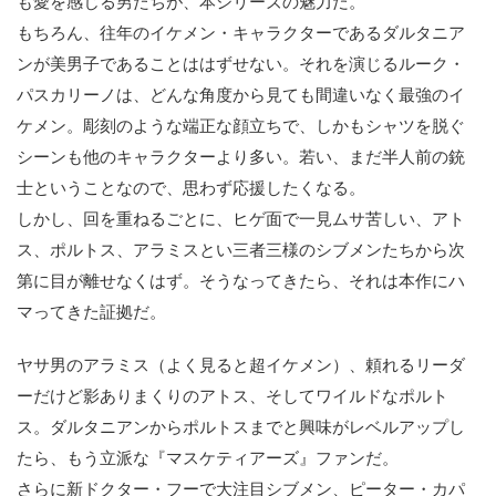
も愛を感じる男たちが、本シリーズの魅力だ。
もちろん、往年のイケメン・キャラクターであるダルタニア
ンが美男子であることははずせない。それを演じるルーク・
パスカリーノは、どんな角度から見ても間違いなく最強のイ
ケメン。彫刻のような端正な顔立ちで、しかもシャツを脱ぐ
シーンも他のキャラクターより多い。若い、まだ半人前の銃
士ということなので、思わず応援したくなる。
しかし、回を重ねるごとに、ヒゲ面で一見ムサ苦しい、アト
ス、ポルトス、アラミスとい三者三様のシブメンたちから次
第に目が離せなくはず。そうなってきたら、それは本作にハ
マってきた証拠だ。
ヤサ男のアラミス（よく見ると超イケメン）、頼れるリーダ
ーだけど影ありまくりのアトス、そしてワイルドなポルト
ス。ダルタニアンからポルトスまでと興味がレベルアップし
たら、もう立派な『マスケティアーズ』ファンだ。
さらに新ドクター・フーで大注目シブメン、ピーター・カパ