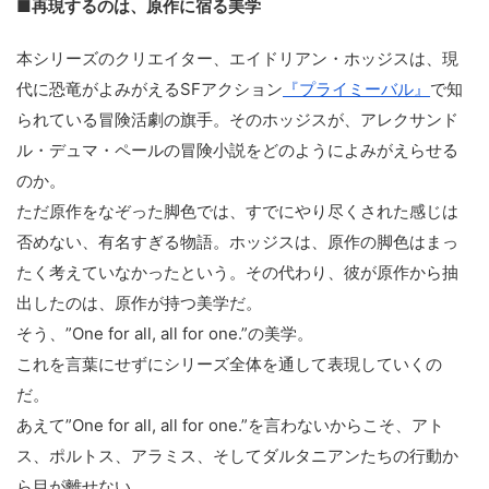
■再現するのは、原作に宿る美学
本シリーズのクリエイター、エイドリアン・ホッジスは、現
代に恐竜がよみがえるSFアクション
『プライミーバル』
で知
られている冒険活劇の旗手。そのホッジスが、アレクサンド
ル・デュマ・ペールの冒険小説をどのようによみがえらせる
のか。
ただ原作をなぞった脚色では、すでにやり尽くされた感じは
否めない、有名すぎる物語。ホッジスは、原作の脚色はまっ
たく考えていなかったという。その代わり、彼が原作から抽
出したのは、原作が持つ美学だ。
そう、”One for all, all for one.”の美学。
これを言葉にせずにシリーズ全体を通して表現していくの
だ。
あえて”One for all, all for one.”を言わないからこそ、アト
ス、ポルトス、アラミス、そしてダルタニアンたちの行動か
ら目が離せない。