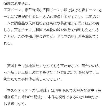
撮影の豪華さだ。
王宮ドーン、豪華絢爛な広間ドーン、駆け抜ける森ドーン…と
一気に17世紀の世界に引き込む映像世界がすごい。広間のシ
ーンの調度品や天井画などはもはや美術館かと思うほどの美
しさ。実はチェコ共和国で本物の城や屋敷で撮影したという
ことだ。この本物が持つ迫力が、ドラマの奥行きを深めてく
れる。
「英国ドラマは地味だ」なんてもう言わせない。気合いの入
った新しい三銃士の世界をぜひ！17世紀のパリを騒がす、三
銃士たちの事件簿を楽しんでほしい。
『マスケティアーズ/三銃士』は現在Huluで大好評配信中（毎
週金曜日に1話ずつ配信）、本作を視聴できるのはHuluだけ！
お見逃しなく。