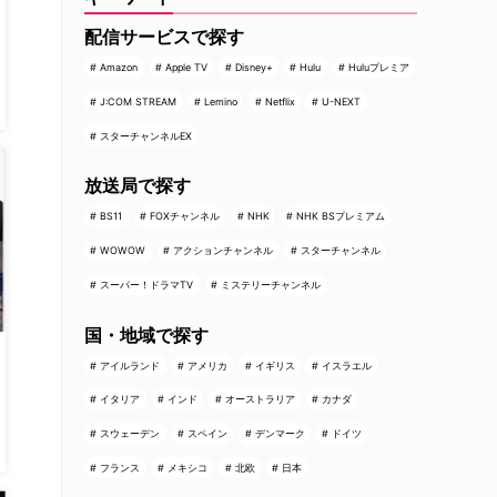
配信サービスで探す
Amazon
Apple TV
Disney+
Hulu
Huluプレミア
J:COM STREAM
Lemino
Netflix
U-NEXT
スターチャンネルEX
放送局で探す
BS11
FOXチャンネル
NHK
NHK BSプレミアム
WOWOW
アクションチャンネル
スターチャンネル
スーパー！ドラマTV
ミステリーチャンネル
国・地域で探す
アイルランド
アメリカ
イギリス
イスラエル
イタリア
インド
オーストラリア
カナダ
スウェーデン
スペイン
デンマーク
ドイツ
フランス
メキシコ
北欧
日本