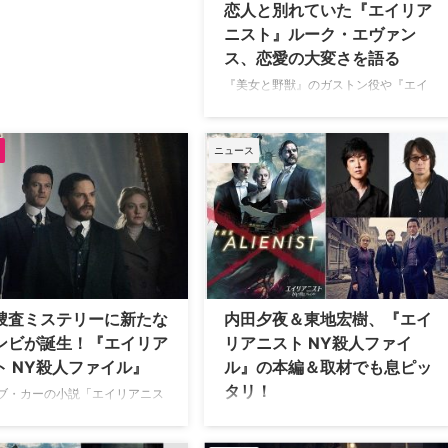
恋人と別れていた『エイリア
ニスト』ルーク・エヴァン
ス、恋愛の大変さを語る
『美女と野獣』のガストン役や『エイ
リアニスト』シリーズなどへの出演な
どで知られる人気俳優のルーク・エヴ
ァンスが、以前からSNSで噂されてい
ニュース
た破局について言及。恋愛の大変さを
語った。英Pinknewsが報じている。
ルークは交際していたアートディレク
ターのファエル・オララと別れたので
はと、何カ月も前から噂されていた
が、英…
捜査ミステリーに新たな
内田夕夜＆東地宏樹、『エイ
ンビが誕生！『エイリア
リアニスト NY殺人ファイ
ト NY殺人ファイル』
ル』の本編＆取材でも息ピッ
タリ！
ブ・カーの小説「エイリアニス
神科医」を原作に、プライムタイ
ダニエル・ブリュール、ルーク・エヴ
ミー賞＆ゴールデングローブ賞
ァンス、ダコタ・ファニングが共演