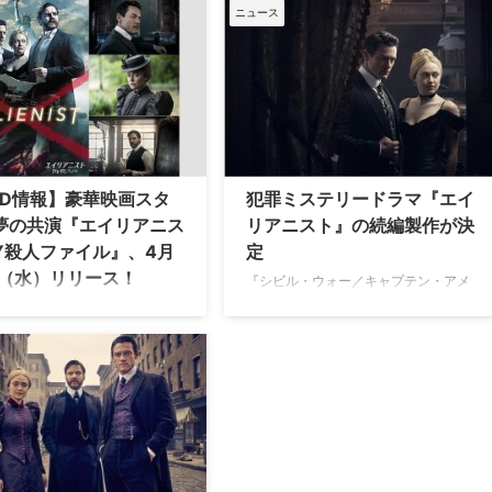
ミネート・受賞を果たした最新
し、謎の連続猟奇殺人と腐敗したNY
ニュース
スリラー『エイリアニスト NY
に渦巻く凶気に挑む最新サイコスリラ
ァイル』がいよいよDVDリリー
ー『エイリアニスト NY殺人ファイ
る。 これまで様々な海外ドラ
ル』のDVDがNBCユニバーサル・エン
に犯罪捜査ミステリーでは個性
ターテイメントより本日4月24日
刑事や探偵たちが数多く登場し
（水）にリリースされる。本作の日本
が…
語吹替え版を担当した内田夕夜さん、
東地宏樹さんの…
VD情報】豪華映画スタ
犯罪ミステリードラマ『エイ
夢の共演『エイリアニス
リアニスト』の続編製作が決
NY殺人ファイル』、4月
定
日（水）リリース！
『シビル・ウォー／キャプテン・アメ
リカ』のダニエル・ブリュール、『美
と野獣』のルーク・エヴァン
女と野獣』のルーク・エヴァンス、
シビル・ウォー／キャプテン・
『アイ・アム・サム』のダコタ・ファ
カ』のダニエル・ブリュール、
ニングが共演する米TNTの犯罪ミステ
vascript:void(0);・アム・サ
リードラマ『エイリアニスト』がリミ
ダコタ・ファニングという豪華
テッドシリーズとして更新されること
優陣の共演が話題の犯罪ミステ
が決定した。米Hollywood Reporterな
ラマ『エイリアニスト NY殺人
ど複数のメディアが伝えている。…
ル』のDVDが4月24日（水）よ
ースとなる。 【関…