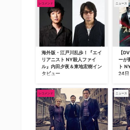
TNTの犯罪ミステリードラマ『エイリ
のWノ
レコメンド
ニュース
アニスト』の新シーズンとなる『The
サイコ
Angel of Darkness（原題）』に出演す
殺人フ
ることが明らかとなった。米Deadline
スされ
が報じている。 『エイリアニスト』の
マ、主
シーズン…
豊かな
てきた
海外版・江戸川乱歩！『エイ
【D
リアニスト NY殺人ファイ
ーが
ル』内田夕夜＆東地宏樹イン
ト 
タビュー
24
ダニエル・ブリュール、ルーク・エヴ
『美女
ァンス、ダコタ・ファニングと豪華映
ス、『
画スターが共演し、謎の連続猟奇殺人
アメリ
レコメンド
ニュース
と腐敗した街NYに渦巻く凶気に挑
『アイja
み、想像を絶した事件の闇にプロファ
ム』の
イルを繰り広げる最新サイコスリラー
映画俳
『エイリアニスト NY殺人ファイ
リード
ル』。そのDVDがいよいよNBCユニバ
ファイ
ーサル・エンターテイメントより本日
りリリ