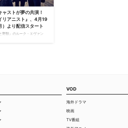
キャストが夢の共演！
イリアニスト』、4月19
月）より配信スタート
と野獣』のルーク・エヴァン
シビル・ウォー／キャプテン・
カ』のダニエル・ブリュール、
・アム・サム』のダコタ・ファ
の豪華共演が実現した犯罪ドラ
リアニスト』がNetflixにて4
日（月）より配信スタートとな
【関連記事】『エイリアニスト』
TVガイドが選ぶ、2018年冬の
VOD
海外ドラマ
マ
映画
マ
TV番組
マ