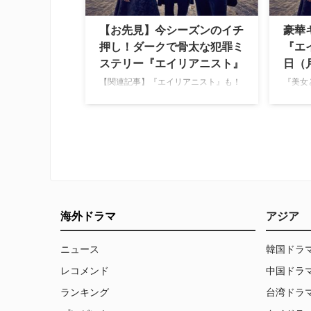
4月24日（水…
【お先見】今シーズンのイチ
豪華
押し！ダークで骨太な犯罪ミ
『エ
ステリー『エイリアニスト』
日（
【関連記事】『エイリアニスト』も！
『美女
米TVガイドが選ぶ、2018年冬の注目
ス、『
新作海外ドラマ19選（前編） このドラ
アメリ
マの舞台となるのは1896年ニューヨー
『アイ
ク。男娼が大鉄橋のてっぺんで惨殺さ
ニング
れる事件が起きる。精神科医ラズロ・
マ『エイ
クライズラー（ダニエル・ブリュー
月19
ル）は、噂を聞きつけ、友人で大手新
る。 
聞社イラストレーターのジョン（ルー
も！米
ク・…
注…
海外ドラマ
アジア
ニュース
韓国ドラ
レコメンド
中国ドラ
ランキング
台湾ドラ