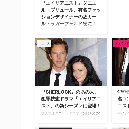
『エイリアニスト』ダニエ
ル・ブリュール、有名ファッ
ションデザイナーの故カー
ル・ラガーフェルド役に！
サスペンスドラマ『エイリアニスト』
に主演し、マーベルドラマ『ファルコ
ン＆ウィンター・ソルジャー』、映画
ニュース
レコメンド
『西部戦線異状なし』『キングスマ
ン：ファースト・エージェント』など
にも出演しているダニエル・ブリュー
ルが、著名ファッションデザイナーだ
った故カール・ラガーフェルドを描
く、Disney+（ディズニープラス）の
新作ドラマ『Kaiser Karl（原題）』に
主演することが明らかとなった。米
『SHERLOCK』のあの人、
犯罪
Varietyが報じている。 シャネルやフ
犯罪捜査ドラマ『エイリアニ
名コ
ェンディのデザイナーに！ 6話構成と
スト』の新シーズンに登場！
ニス
なるシリーズは、1970年代パリのハイ
ファッシ …
英人気ミステリードラマ『SHERLOCK
ケイレ
／シャーロック』でアイリーン・アド
ト 精
ラーを演じたララ・パルヴァーが、米
ム・エ