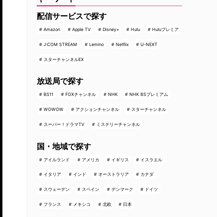
配信サービスで探す
Amazon
Apple TV
Disney+
Hulu
Huluプレミア
J:COM STREAM
Lemino
Netflix
U-NEXT
スターチャンネルEX
放送局で探す
BS11
FOXチャンネル
NHK
NHK BSプレミアム
WOWOW
アクションチャンネル
スターチャンネル
スーパー！ドラマTV
ミステリーチャンネル
国・地域で探す
アイルランド
アメリカ
イギリス
イスラエル
イタリア
インド
オーストラリア
カナダ
スウェーデン
スペイン
デンマーク
ドイツ
フランス
メキシコ
北欧
日本