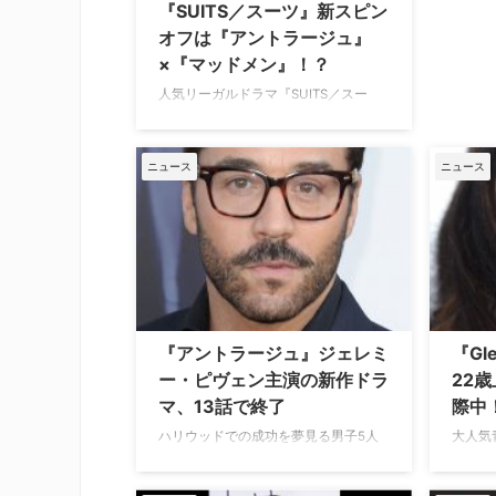
『SUITS／スーツ』新スピン
オフは『アントラージュ』
×『マッドメン』！？
人気リーガルドラマ『SUITS／スー
ツ』の新スピンオフ『Suits: L.A.（原
題）』のクリエイターとキャストが、
同作と『アントラージュ★オレたちの
ニュース
ニュース
ハリウッド』や『MAD MEN マッド
メン』との類似点を指摘している。 俳
優たちが本人役で登場＆政治的な要素
も 『Suits: L.A.』の主人公は、ニュー
ヨークの元検察官で、刑事事件とエン
ターテインメント問題を専門にした、
ブラック・レーン法律事務所をロサン
ゼルスに構えるテッド・ブラック。 旧
『アントラージュ』ジェレミ
『G
友のスチュアート・レーンとともに15
ー・ピヴェン主演の新作ドラ
22
年前に始めたこの事務所が危機的 …
マ、13話で終了
際中
ハリウッドでの成功を夢見る男子5人
大人気
組を描いた『アントラージュ★オレた
ー』の
ちのハリウッド』（以下『アントラー
ヴェラ