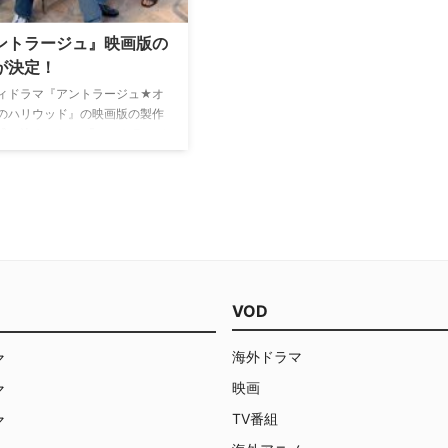
ントラージュ』映画版の
が決定！
ィドラマ『アントラージュ★オ
のハリウッド』の映画版の製作
式に決まった。 『アントラージ
、若手俳優ヴィンス（エイドリ
グレニアー）と幼なじみの仲間
ィン･コナリー、ケヴィン･ディ
ジェリー･フェレーラ）が、ハ
ドで成功しようと悪戦苦闘する
だ。マーク･ウォールバーグが
指揮…
VOD
海外ドラマ
マ
映画
マ
TV番組
マ