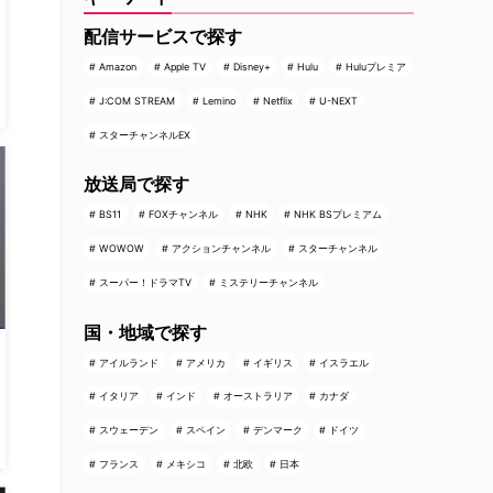
配信サービスで探す
Amazon
Apple TV
Disney+
Hulu
Huluプレミア
J:COM STREAM
Lemino
Netflix
U-NEXT
スターチャンネルEX
放送局で探す
BS11
FOXチャンネル
NHK
NHK BSプレミアム
WOWOW
アクションチャンネル
スターチャンネル
スーパー！ドラマTV
ミステリーチャンネル
国・地域で探す
アイルランド
アメリカ
イギリス
イスラエル
イタリア
インド
オーストラリア
カナダ
スウェーデン
スペイン
デンマーク
ドイツ
フランス
メキシコ
北欧
日本