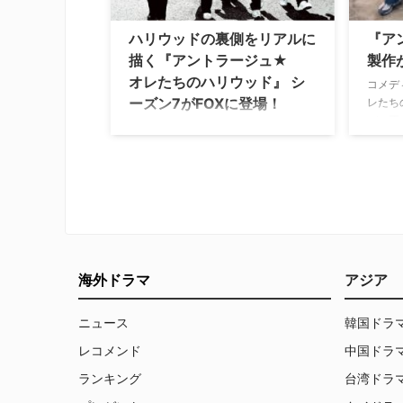
ハリウッドの裏側をリアルに
『ア
描く『アントラージュ★
製作
オレたちのハリウッド』 シ
コメデ
ーズン7がFOXに登場！
レたち
が、正
『デッド』『ディパーテッド』などに
ュ』は
出演するマーク・ウォルバーグが製作
アン･
総指揮を務める大人気ドラマ『アント
（ケヴ
ラージュ★オレたちのハリウッド』の
ロン、
最新シーズンが7月より日本初放送と
リウッ
なる。 前シーズンでは紆余曲折の末、
ドラマ
映画撮影のためヴィンス（ヴィンセン
製作総
ト・チェイス）と兄のドラマ（ジョニ
ー・チェイス）はローマに旅立った
海外ドラマ
アジア
が、今シーズン…
ニュース
韓国ドラ
レコメンド
中国ドラ
ランキング
台湾ドラ