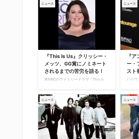
ジュ』）で野心的な芸能エージェン
ちのハ
ニュース
ニュース
ト、アリを演じたジェレミー・ピヴェ
コメデ
ン。彼が主演する米CBSの『Wisdom
と交際
of the Crowd（原題）』が、13話で打
た。米E
ち切りになることが明らかとなった。
供者が
米Deadlineなどが報じ…
と、3
『This Is Us』クリッシー・
『ア
メッツ、GG賞にノミネート
ー・
されるまでの苦労を語る！
スト
米NBCのファミリードラマ『This Is
ハリウ
Us（原題）』で肥満に悩むケイトを演
ィンス
じ、第74回ゴールデン・グローブ賞ド
ィドラ
ラマ部門助演女優賞にノミネートされ
のハリ
ニュース
ニュース
たクリッシー・メッツ。彼女が、同賞
ジェリ
にノミネートされるまでに経験した苦
キャス
労を語っている。米E!Onllineが伝え
婚約し
た。 クリッシーは、『アントラージュ
E!On
★オレたちのハリウッド』…
婚を申
「Ba…