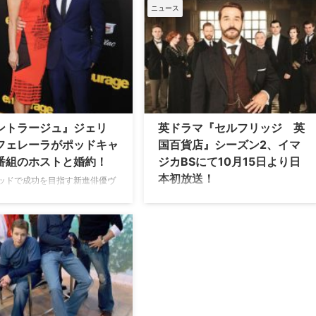
リウッド』などに出演している
ちのハリウッド』で野心的な芸能エー
ニュース
ィ俳優のデヴィッド・スペード
ジェント、アリを演じたジェレミー・
していることが明らかとなっ
ピヴェン。彼が、人気リーガルドラマ
!Onlineが報じている。 情報提
『グッド・ワイフ』の脚本家による新
同サイトに語ったところによる
作ドラマのパイロットに主演すること
0歳のナヤと52歳のデヴィッド…
が分かった。米Deadlineなどが報じて
いる。 この作品は、『グッド・ワイ
フ』で…
ントラージュ』ジェリ
英ドラマ『セルフリッジ 英
フェレーラがポッドキャ
国百貨店』シーズン2、イマ
番組のホストと婚約！
ジカBSにて10月15日より日
本初放送！
ッドで成功を目指す新進俳優ヴ
と彼の仲間が繰り広げるコメデ
『ダウントン・アビー』、
マ『アントラージュ★オレたち
『SHERLOCK／シャーロック』に続く
ウッド』で、タートルを演じた
大ヒット英国ドラマ『セルフリッジ
ー・フェレーラ。彼が、ポッド
英国百貨店』。そのシーズン２が、イ
ト番組でホストを務める恋人と
マジカBSにて10月15日（木）から日本
たことが明らかとなった。米
初放送される。 【関連記事】『ダウン
lineが伝えている。 ジェリーが結
トン・アビー』～世界をとりこにする
し込んだのは、ボッドキャスト
英国のオタク魂 国際百貨店サミット
で、2010年・2012年・2014年と3期…