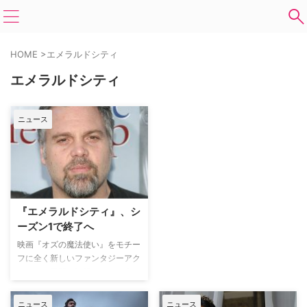
HOME
>
エメラルドシティ
エメラルドシティ
ニュース
『エメラルドシティ』、シ
ーズン1で終了へ
映画『オズの魔法使い』をモチー
フに全く新しいファンタジーアク
ションを展開し話題となった米
NBCの『エメラルドシティ』
が、シーズン1をもって終了とな
ニュース
ニュース