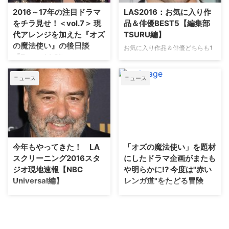
を旅する、大人が胸躍るスペクタ
ーズン1の全10話を手がけるだけ
2016～17年の注目ドラマ
LAS2016：お気に入り作
クルファンタジーが、H…
あり、監督が得意とするダークで
をチラ見せ！＜vol.7＞ 現
品＆俳優BEST5【編集部
ミステ…
代アレンジを加えた『オズ
TSURU編】
の魔法使い』の後日談
お気に入り作品＆俳優どちらも1
『Emerald City』
位に選ばれた『Time After
Time』のジョシュ・ボウマン ■
2016～2017年シーズンに始まる
ニュース
ニュース
お気に入り作品BEST5 1.Time
注目ドラマの予告編をお届けする
After Time（WB） 19世紀のロン
連載。7回目の今回は、『オズの
ドン。連続殺人鬼「切り裂きジャ
魔法使い』の後日談として、ベス
ック」とタイムマシーンを発明し
トセラー小説にもなっている作品
た主人公H.G.ウェルズの2人が現
のTVシリーズ化『Emerald
代のNYにタイムスリップ。NYの
City』。 （本記事は、同シリー
美術館でウ…
ズのネタばれとなる記述、映像を
今年もやってきた！ LA
「オズの魔法使い」を題材
含みますのでご注意ください）
スクリーニング2016スタ
にしたドラマ企画がまたも
【関連記事】20…
ジオ現地速報【NBC
や明らかに!? 今度は"赤い
Universal編】
レンガ道"をたどる冒険
米ロサンゼルスにて、5月23日
ジュディ・ガーランド主演のミュ
（月）～27日（金）の間、LAス
ージカル映画『オズの魔法使』
クリーニング2016が開催されて
（1939年）が製作75周年を迎え
いる。米5大ネットワークの新作
たことから、アメリカのTV業界