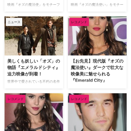
映画『オズの魔法使』をモチーフ
映画『オズの魔法使い』をモチー
に全く新しいファンタジーアクシ
フに全く新しいファンタジーアク
ョンを展開し全米で話題となった
ションを展開し全米で話題となっ
ニュース
レコメンド
『エメラルドシティ』。3月22日
た『エメラルドシティ』のDVD
（水）よりHuluにて独占配信ス
が5月2日（金）にリリースされ
タートとなる今シリーズより、
ることが決定した。 ある日、ド
Hulu版予告編が解禁となった。
ロシーは理由も分からずに何者か
カンザスに住むドロシー（アドリ
に襲われる。その時、警察犬とと
ア・アルホナ）は、町の病院で看
もに嵐に巻き込まれ、気がつくと
護婦をしている気立てのいい女
違う世界に飛ばされていた。そこ
美しくも妖しい「オズ」の
【お先見】現代版『オズの
性。雲行きがやけ…
は様々な勢力が覇権を…
物語『エメラルドシティ』
魔法使い』ダークで壮大な
迫力映像が到着！
映像美に魅せられる
『Emerald City』
世界中で愛されている不朽の名作
「オズの魔法使い」が、『ザ・セ
『オズの魔法使い』という作品。
ル』『インモータルズ -神々の戦
おそらく誰もが一度は耳にしたこ
レコメンド
レコメンド
い-』のターセム・シン監督に魔
とがあるタイトルだが、その有名
法をかけられ、不気味なほど美し
な作品のリブート版として年明け
い新たな物語に生まれ変わった
から始まった新番組が『Emerald
『エメラルドシティ』。物語も映
City（原題）』だ。 同作は、奇
像も、その全てがスケールアッ
才ターセム・シン監督（『ザ・セ
プ。ドロシーと共に未知なる世界
ル』『白雪姫と鏡の女王』）がシ