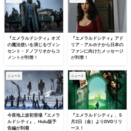
ることが明らかとなった。米
Varietyなど複数のメディアが報
じている。 同作は、奇才ターセ
ム・シン監督（『ザ・セル』『白
雪姫と鏡の女王』）がシーズン1
の全10話を手がけるだ…
『エメラルドシティ』オズ
『エメラルドシティ』アド
の魔法使いを演じるヴィン
リア・アルホナから日本の
セント・ドノフリオからコ
ファンに向けたメッセージ
メントが到着！
が到着！
22日（水）よりHuluにて配信が
不朽の名作「オズの魔法使い」
スタートした『エメラルドシテ
が、『ザ・セル』などで知られる
ニュース
ニュース
ィ』。あの不朽の名作「オズの魔
ターセム・シン監督に最新の映像
法使い」が、全く新しい物語とし
魔術をかけられ、不気味なほどに
てスペクタクルファンタジー大作
美しい物語に生まれ変わった！
へと見事に変貌した本作の"キー
物語も映像も、その全てがスケー
パーソン"ともいえるオズの魔法
ルアップした、ドロシーと共に未
使い役を演じるヴィンセント・ド
知なる世界を旅する大人のための
ノフリオからコメントが到着し
スペクタクル・ファンタジー超大
今夜地上波初登場『エメラ
『エメラルドシティ』、5
た。 暗い過去を持ち強大な力で
作『エメラルドシティ』が、
ルドシティ』、Hulu版予
月2日（金）よりDVDリリ
エメラルドシティを統…
Huluプレミア作品として…
告編が到着
ース！