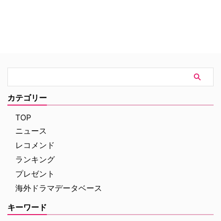
ドラマについては先日当サイトの
では四つの「オズ」関連ドラマ企
ニュースでもお伝えした通りだ
画が動いていることはすでにお伝
が、今日は現地時間5月27日
えしたとおり。驚いたことに、さ
（金）のNBC Universalの試写作
らに五つ目の企画の存在が明らか
品を紹介しよう。 【関連記事】
になった。 【関連記事】＜アメ
今年もやってきた！ LAスクリ
リカのTV局に潜入！企画＞まさ
ーニング…
に女性のためのTV…
カテゴリー
TOP
ニュース
レコメンド
ランキング
プレゼント
海外ドラマデータベース
キーワード