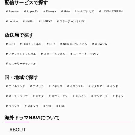
配信サービスで探す
Amazon
Apple TV
Disney+
Hulu
Huluプレミア
J:COM STREAM
Lemino
Netflix
U-NEXT
スターチャンネルEX
放送局で探す
BS11
FOXチャンネル
NHK
NHK BSプレミアム
WOWOW
アクションチャンネル
スターチャンネル
スーパー！ドラマTV
ミステリーチャンネル
国・地域で探す
アイルランド
アメリカ
イギリス
イスラエル
イタリア
インド
オーストラリア
カナダ
スウェーデン
スペイン
デンマーク
ドイツ
フランス
メキシコ
北欧
日本
海外ドラマNAVIについて
ABOUT