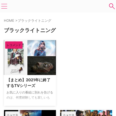
HOME
>
ブラックライトニング
ブラックライトニング
レコメンド
【まとめ】2021年に終了
するTVシリーズ
お気に入りの番組に別れを告げる
のは、何度経験しても寂しいも
の。もっと続くはず、と期待して
いた時には尚更のことだ。残念な
がら、2021年は『SUPERGIRL／
ニュース
ニュース