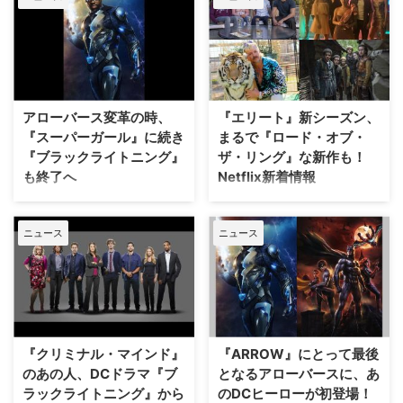
スーパーガール』や『ペーパー・
ハウス』のような人気シリーズも
幕を下ろすことが決定している。
予告なしで終わりを迎えてしまう
シリーズもあるが、幸いなこと
に、ここで紹介…
アローバース変革の時、
『エリート』新シーズン、
『スーパーガール』に続き
まるで『ロード・オブ・
『ブラックライトニング』
ザ・リング』な新作も！
も終了へ
Netflix新着情報
今年9月に発表された米CWのDC
3月のNetflix注目ラインナップを
ドラマ『SUPERGIRL／スーパー
ご紹介しよう。新型コロナウイル
ニュース
ニュース
ガール』に続き、アローバースの
スやインフルエンザ、花粉症など
エピソードに参加した『ブラック
が猛威を振るっている影響で外出
ライトニング』がシーズン4をも
を控えていたり、予定が流れてし
って幕を下ろすことが明らかとな
まった方は、お家でこれらの作品
った。米Deadlineが報じてい
をご覧になってはいかがだろう？
る。 『ブラックライトニング』
＜オリジナルシリーズ＞ 『エリ
は、高校で校長を務める元ヒーロ
ート』シーズン3 3月13日（金）
『クリミナル・マインド』
『ARROW』にとって最後
ーのジェファーソン・ピアースが
より配信 スペイン版『ゴシップ
のあの人、DCドラマ『ブ
となるアローバースに、あ
再びスー…
ガール…
ラックライトニング』から
のDCヒーローが初登場！