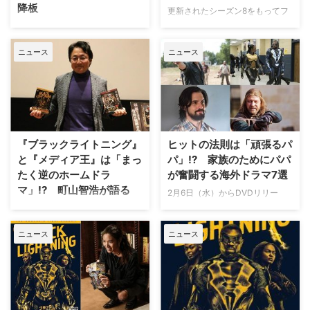
降板
更新されたシーズン8をもってフ
ァイナルを迎えることになった米
大人気ドラマ『クリミナル・マイ
CWの人気ドラマ『ARROW／ア
ンド FBI行動分析課』でBAUチー
ニュース
ニュース
ロー』にとって、最後となるDC
ムの一員だったデイモン・ガプト
スーパーヒーローが集結するエピ
ンが、米CWのDCスーパーヒー
ソード"アローバース"に、あのキ
ロードラマ『ブラックライトニン
ャラクターが初登場することが明
グ』から降板することが明らかと
らかになった。米Deadlineが報
なった。米Deadlineが報じてい
じている。 毎年CWで放送される
る。 『クリミナル・マインド』
アローバースに今年初めて登場す
シーズン12早々にアーロン・"ホ
『ブラックライトニング』
ヒットの法則は「頑張るパ
ることに…
ッチ"・ホッチナー役のトーマ
と『メディア王』は「まっ
パ」!? 家族のためにパパ
ス・ギブ…
たく逆のホームドラ
が奮闘する海外ドラマ7選
マ」!? 町山智浩が語る
2月6日（水）からDVDリリー
ス、デジタル配信開始となる海外
2月20日（水）に都内で『ブラッ
ドラマ『ブラックライトニング』
クライトニング』『メディア王～
ニュース
ニュース
は、『ARROW / アロー』『THE
華麗なる一族～』という2作品の
FLASH / フラッシュ』といった
DVDリリースを記念した試写会
DCTVシリーズが贈る新たなスー
＆トークイベントが開催され、映
パーヒーロードラマ。電気を自在
画評論家の町山智浩が両作につい
に操る力を持つブラックライトニ
て独自の視点を展開した。 【関
ングは、昼間は高校の校長であ
連記事】異色のDCニューヒーロ