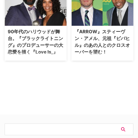
アムズ）の活躍に加え、父を補佐
じたソフィア・ヴァジリーヴァ
する娘たちの精神的な成長も見ど
が、米CWで放送しているDCド
ころ。米CWで今年1月から放送
ラマ『ブラックライトニング』シ
されたシーズン1に続き、早くも
ーズン2に出演することがわかっ
新シーズンが10月から登場。
た。米TV Lineが報じている。
90年代のハリウッドが舞
『ARROW』スティーヴ
【関連記事】米TVガイドが選ぶ
【関連記事】『ブラックライトニ
台。『ブラックライトニン
ン・アメル、元祖『ビバヒ
注目新作海外ドラマ1…
ング』のほか、米…
グ』のプロデューサーの大
ル』のあの人とのクロスオ
恋愛を描く『Love Is_』
ーバーを望む！
90年代のハリウッドを舞台にテ
DCコミック原作のスーパーヒー
レビ業界で芽生えた一つの恋….
ローシリーズとして、米CWで放
『Love Is_』は、将来の明るい女
送中の新作ドラマ『ブラックライ
性プロデューサーと、うだつの上
トニング』。その本作について、
がらない業界志望の男性が繰り広
同局でやはり放送中の『ARROW
げる純愛を描く。実在の業界関係
／アロー』で主演を務めるスティ
者の恋がモデルとなっている作品
ーヴン・アメルは、クロスオーバ
だ。 【関連記事】米TVガイドが
ーを望んでいるようだ。 【関連
選ぶ、2018年冬の注目新作海外
記事】『ブラックライトニング』
ドラマ19選（前編）もちろん『ブ
のほか、『Glee』『トゥルーブ
ラ…
ラッド』のスター…