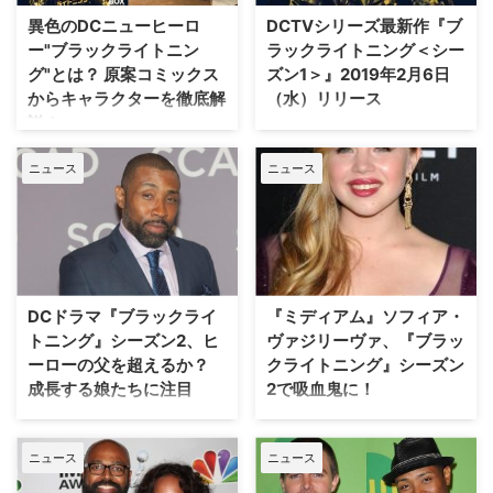
り、私生活ではバツイチで二人の
ー、ブラックライトニングと
異色のDCニューヒーロ
DCTVシリーズ最新作『ブ
娘の…
は？ 原案コミックスからキャラ
ー"ブラックライトニン
ラックライトニング＜シー
クターを徹底解説！ 『…
グ"とは？ 原案コミックス
ズン1＞』2019年2月6日
からキャラクターを徹底解
（水）リリース
説！
『ARROW／アロー』『THE
FLASH／フラッシュ』
「バツイチで二人の娘の父」、
ニュース
ニュース
『SUPERGIRL／スーパーガー
「高校の校長先生」という顔を持
ル』を手掛けるグレッグ・バーラ
つ中年男性でありながら、引退し
ンティが製作総指揮を務めるDC
たヒーロー業を再開し、悪と戦う
コミックスのTVシリーズ最新作
異色のヒーローを描いたDCコミ
『ブラックライトニング』。その
ックス原作の『ブラックライトニ
シーズン1のDVDが、2019年2月
ング』。従来のヒーロー像を覆
6日（水）にリリースとなる。
す"ブラックライトニング"は、
DCドラマ『ブラックライ
『ミディアム』ソフィア・
【関連記事】米TVガイドが選ぶ
DCコミックスにおいてどのよう
トニング』シーズン2、ヒ
ヴァジリーヴァ、『ブラッ
『ブラックライ…
なヒーローだろうか？ アメコ
ーローの父を超えるか？
クライトニング』シーズン
ミ・エディターの柳亨英によ…
成長する娘たちに注目
2で吸血鬼に！
二人の娘を持つ父がヒーロー・ス
ミステリードラマ『ミディアム
ーツを身にまとう『ブラックライ
霊能者アリソン・デュボア』で、
ニュース
ニュース
トニング』。屈強な肉体を持つ父
パトリシア・アークエット演じる
ジェファーソン（クレス・ウィリ
主人公アリソンの娘アリエルを演