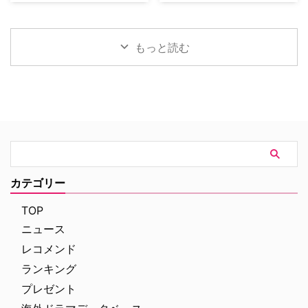
英国ヨークシャー地方を舞台に、
な名声を得た …
すへのカルテ』 総合｜毎週
気ランキングをご紹介する。 デ
土地の伝承と家族の崩壊を描くフ
（日） …
ィズニープラス人気ランキング
ォーク・ホラー映画『スターヴ・
TOP10【2026年8月7日】 ディズ
エイカー 召喚』。公開に先駆け
もっと読む
ニープラス本日のTOP10は下記
て、不穏な空気が漂う日本版予告
の通り（2026年8月7日時点）。
映像と、英国らしい曇天の世界観
スパイダーマン：ノー・ウェイ・
が印象的な場面写真が一挙に公開
ホーム 殺し屋たちの店 スパイダ
された。 土地に眠る伝承と家族
ーマン：ホームカミング 私がビ
の崩壊を描く、静謐なるフォー
ーバーになる時 スパイダーマ
ク・ホラー リチャードとジュリ
ン：ファー・フロム・ホーム ア
エット夫妻が最近移り住んだ英国
ベンジャーズ／エンドゲーム ア
ヨークシャー地方の人里離れた
ベンジャーズ／インフィニティ・
「スターヴ・エイカー」は、家族
ウォー スター・ウォーズ：ビジ
に対して奇妙な力を及ぼしている
カテゴリー
ョンズ／九人目のジェダイ King
ように思われる。ある日、彼らの
& …
幼い息子オーウェンは喘息発作に
TOP
よって突然命を落としてしまう。
ニュース
そ …
レコメンド
ランキング
プレゼント