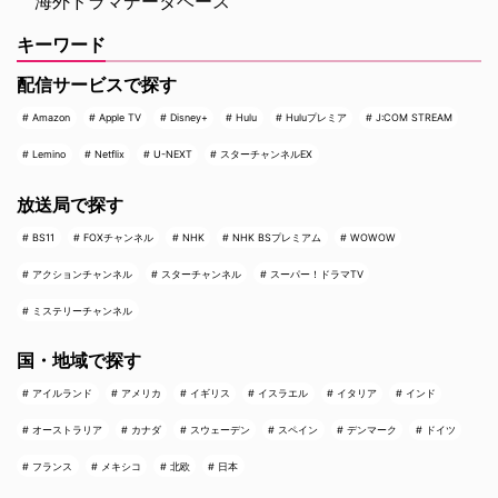
海外ドラマデータベース
キーワード
配信サービスで探す
Amazon
Apple TV
Disney+
Hulu
Huluプレミア
J:COM STREAM
Lemino
Netflix
U-NEXT
スターチャンネルEX
放送局で探す
BS11
FOXチャンネル
NHK
NHK BSプレミアム
WOWOW
アクションチャンネル
スターチャンネル
スーパー！ドラマTV
ミステリーチャンネル
国・地域で探す
アイルランド
アメリカ
イギリス
イスラエル
イタリア
インド
オーストラリア
カナダ
スウェーデン
スペイン
デンマーク
ドイツ
フランス
メキシコ
北欧
日本