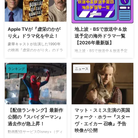
伝えている。 これまでで最も衝
ー・デイ』が大ヒット上映中だ。
撃的な事件に巻き込まれるベルジ
公開初日の興行収入は5億6,000
ュラック 1981年から1991年にか
万円を超え、2026年公開の洋画
けて英BBCで放送されたジョン・
ナンバーワンを記録。このたび、
ネトルズ主演ドラマ
主演のトム・ホランド自らが臨場
Apple TVが『虚栄のかが
地上波・BSで放送中＆放
『Bergerac（原題）』をリブー
感あふれるアクションシーン撮影
り火』ドラマ化を中止！
送予定の海外ドラマ一覧
トした本作。イギリス海峡に浮か
の裏側を明かす特別映像が公開さ
【2026年最新版】
ぶジャージー島を舞台に、警部の
豪華キャストが出演した1990年
れた。 世界中で大ヒットを記
ジム・ベルジュラックが事件に挑
の映画『虚栄のかがり火』のドラ
地上波・BSで放送中＆放送予定
録！ 映画史に残る快挙を達成 ソ
む人気シリーズだ。本国イギリス
マ化がApple TVで進められてい
の海外ドラマを一挙ご紹介。（随
ニー・ピクチャーズ配給、トム・
で2025年にシーズン1（『警部ベ
たが、頓挫したことが明らかにな
時更新） NHK・NHK BSで放送
ホランド演じるピーター・パーカ
ルジュラック～豪邸に …
った。米Deadlineが報じてい
ランキング
ニュース
中＆放送予定の海外ドラマ 海外
ー＝スパイダーマンの新たなる物
る。 鬼門らしく一筋縄ではいか
ドラマ『DOC（ドック） あす
語、『スパイダーマン：ブラン
ず 原作は、1987年に出版された
へのカルテ』 NHK BSプレミアム
ド・ニュー・デイ』が大ヒット …
トム・ウルフのベストセラー小説
4K｜毎週（木） 17：00～ イタ
「虚栄の篝火」。1980年代のニ
リア発！ 12年間の記憶を失った
ューヨークの上流社会を辛辣に風
エリート医師の物語。 原作 ピエ
刺した作品だ。ウォール街で台頭
ルダンテ・ピッチョーニ キャス
【配信ランキング】最新作
マット・スミス主演の英国
したトレーダーたち、その華奢な
ト ルカ・アルジェンテーロ、マ
公開の『スパイダーマン』
フォーク・ホラー『スター
妻や愛人、そして富裕層が住むマ
ティルデ・ジョリ、サラ・ラッザ
過去作が急上昇！
ヴ・エイカー 召喚』予告
ンハッタンと周辺の貧困な地区と
ーロ ほか ≫≫『DOC（ドッ
映像が公開
の間にくすぶる人種間の緊張を描
ク）3 あすへのカルテ』詳細 海
動画配信サービスDisney+（ディ
く。人種間の対立を煽って全国的
外ドラマ『DOC（ドック）3 あ
ズニープラス）で配信中の作品人