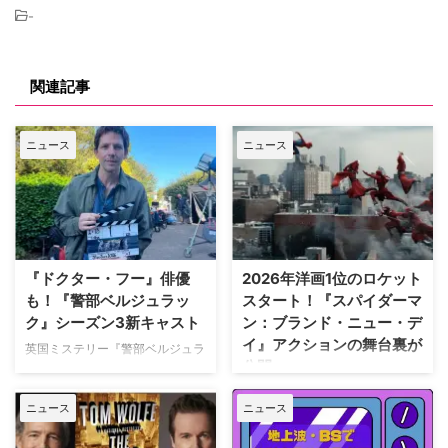
-
関連記事
ニュース
ニュース
『ドクター・フー』俳優
2026年洋画1位のロケット
も！『警部ベルジュラッ
スタート！『スパイダーマ
ク』シーズン3新キャスト
ン：ブランド・ニュー・デ
イ』アクションの舞台裏が
英国ミステリー『警部ベルジュラ
公開
ック』シーズン3の撮影が始まっ
ている。また、4人のキャストが
トム・ホランド演じるスパイダー
ニュース
ニュース
新たに加わることも明らかになっ
マンの新たな物語を描く映画『ス
た。英BBCなど複数のメディアが
パイダーマン：ブランド・ニュ