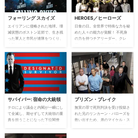
賂で買収していく。そして、教皇
アが引き受けるが、2つに分断さ
からも恐れられていたメディチ家
れていた遺体の下半身がメキシコ
のその圧倒的な権力と財力は、後
人女性のものであったことが判
フォーリング スカイズ
HEROES／ヒーローズ
に息子コジモによりさらに繁栄を
明。両国にまたがるこの不可解な
迎えるが、突然ジョバンニが何者
事件解決のため、ソニアとマルコ
エイリアンに侵略された地球。壊
日食の日。全世界で特殊な力を秘
かに毒殺される…。
は合同捜査を行うことになる。
滅状態のボストン近郊で、生き残
めた人々の能力が覚醒！ 不死身
った軍人と市民が連隊をつくり、
の力を持つチアリーダー、クレ
人類が生き残りをかけて戦う。
ア・ベネット、飛行能力を持った
議員候補のネイサン・ペトレリ、
時空間移動ができるサラリーマ
ン、ヒロ・ナカムラ、人の心を読
むことができる警察官マット・パ
ークマン、そして、他人の力をコ
ピーできるピーター・ペトレリ。
彼らはすべての力を手にしようと
する凶悪な能力者サイラーから世
サバイバー: 宿命の大統領
プリズン・ブレイク
界を救おうとするのだった…。
テロにより議会と内閣が一瞬にし
無実の罪で死刑判決を受け投獄さ
て全滅し、期せずして大統領の重
れた兄のリンカーン・バローズを
責を担うことになった下位閣僚
救い出すため、弟のマイケル・ス
が、政治家としての資質を問われ
コフィールドは、IQ200の頭脳と
ながらも、着実に周りの信頼を得
体に刻み込まれた刑務所の設計図