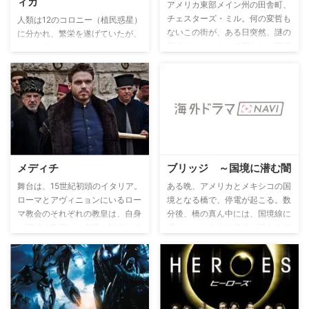
ィカ
が現れる。 両者の間で揺れ動く
アメリカ東部メイン州の田舎町、
子どもたち。 互いを敵視する
チェスターズ・ミル。何の変哲も
人類は12のコロニー（植民惑星）
《アンドロイドvs人類》の生き残
ないこの街が、ある日突然、謎の
に分かれ、繁栄を遂げていたが、
りをかけたサバイバルバトルの火
巨大ドームによって囲われ、隔絶
人間の手により開発された人工知
蓋が切って落とされたー。
されてしまう。携帯電話もTVも
能を備えた生命体「サイロン」が
使えず、通信手段が断たれた状況
突如反乱を起こし、人類に牙をむ
で、イラク帰還兵のバービ、中古
く。人類とサイロンは長きにわた
車販売業を営むビッグ・ジム、街
り戦争を続けるが、ある日を境に
の不良娘アンジーらは、ドームの
休戦することになる。しかしサイ
謎を解明しようと奔走するが、次
ロンは密かに人型のスパイを人間
第にこの街が抱える影の部分にも
社会へと送り込んでいるのだっ
触れていく…。
た…。
メディチ
ブリッジ ～国境に潜む闇
舞台は、15世紀初頭のイタリア。
ある晩、アメリカとメキシコの国
ローマとアヴィニョンにいるロー
境となる橋で、停電が起こる。数
マ教会のそれぞれの教皇は、自身
分後、橋の真ん中には、国境線に
が正統の教皇だと主張し対立して
横たわった女性の遺体が残されて
いた。正統な教皇を主張するため
いた…。現場に出動したアメリカ
ミサは次第に派手になり、両者は
側エル・パソの捜査官ソニアとメ
巨額の資金を必要としていた。ジ
キシコ側シウダー・フアレスの捜
ョバンニはこの対立の流れに乗
査官マルコ。被害者がアメリカの
り、ローマ教会の枢機卿たちを賄
政治家であったため、事件はソニ