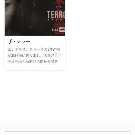
て、多くの若いスタッフと共に政
を組み込んだタトゥーを駆使し
府を再建する。と同時に、テロの
て、単身、刑務所に乗り込み、一
目的や犯人、内通者を探すために
世一代の脱獄計画を企てるが、そ
FBIが多くの犠牲を払いながら隠
こにはアメリカ政府をも巻き込ん
された真実に迫っていく。
だ強大な陰謀が隠されているのだ
った…。全世界熱狂の大ヒットタ
イムリミット・サスペンス。
ザ・テラー
エレボス号とテラー号の2隻の船
が北極海に乗り出し、大西洋と太
平洋を結ぶ新航路の開拓を試み
る。しかし調査団は出発後まもな
く凍てついた海に行く手を阻ま
れ、任務どころか自らの生命まで
危ぶまれる事態に陥る…。