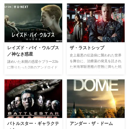
士が初めて月面に降り立ったが、
もしソビエト連邦の宇宙飛行士だ
ったらという展開で繰り広げられ
る。
レイズド・バイ・ウルブス
ザ・ラストシップ
／神なき惑星
史上最悪の伝染病に襲われた世界
を舞台に、治療薬の発見を託され
謎めいた未開の惑星ケプラー22b
た米海軍駆逐艦の苦難に満ちた戦
に降りたった2体のアンドロイド
いをスリリングに描く。アメリカ
「マザー」と「ファーザー」。
海軍が誇る最新鋭ミサイル駆逐艦
ふたりは人間の子を産み、 育て
ネイサン・ジェームズを舞台に、
はじめる。 地球は、 信仰の違い
水上戦・対空戦・艦内での戦闘・
による戦争で破滅の一途をたどっ
上陸部隊による地上戦が描かれる
ていた。 滅びゆく地球と同じ過
大迫力のミリタリーアクション。
ちを繰り返さないため、 ふたり
にはある使命が与えられていた。
それは、 信仰なき新たな世界を
創ること。 そこに、 兵士マーカ
バトルスター・ギャラクテ
アンダー・ザ・ドーム
ス率いる信仰深いミトラ教徒たち