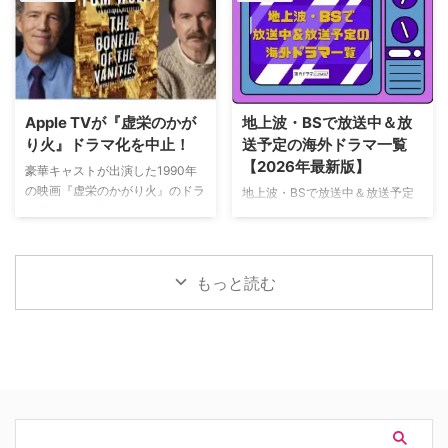
実はロンドンに戻っ …
た。英BBCなど複数のメディアが
パイダーマン：ブランド・ニュ
伝えている。 これまでで最も衝
ー・デイ』が大ヒット上映中だ。
撃的な事件に巻き込まれるベルジ
公開初日の興行収入は5億6,000
ュラック 1981年から1991年にか
万円を超え、2026年公開の洋画
けて英BBCで放送されたジョン・
ナンバーワンを記録。このたび、
ネトルズ主演ドラマ
主演のトム・ホランド自らが臨場
Apple TVが『虚栄のかが
地上波・BSで放送中＆放
『Bergerac（原題）』をリブー
感あふれるアクションシーン撮影
り火』ドラマ化を中止！
送予定の海外ドラマ一覧
トした本作。イギリス海峡に浮か
の裏側を明かす特別映像が公開さ
【2026年最新版】
ぶジャージー島を舞台に、警部の
豪華キャストが出演した1990年
れた。 世界中で大ヒットを記
ジム・ベルジュラックが事件に挑
の映画『虚栄のかがり火』のドラ
地上波・BSで放送中＆放送予定
録！ 映画史に残る快挙を達成 ソ
む人気シリーズだ。本国イギリス
マ化がApple TVで進められてい
の海外ドラマを一挙ご紹介。（随
ニー・ピクチャーズ配給、トム・
で2025年にシーズン1（『警部ベ
たが、頓挫したことが明らかにな
時更新） NHK・NHK BSで放送
ホランド演じるピーター・パーカ
ルジュラック～豪邸に …
った。米Deadlineが報じてい
中＆放送予定の海外ドラマ 海外
ー＝スパイダーマンの新たなる物
る。 鬼門らしく一筋縄ではいか
ドラマ『DOC（ドック） あす
語、『スパイダーマン：ブラン
もっと読む
ず 原作は、1987年に出版された
へのカルテ』 NHK BSプレミアム
ド・ニュー・デイ』が大ヒット …
トム・ウルフのベストセラー小説
4K｜毎週（木） 17：00～ イタ
「虚栄の篝火」。1980年代のニ
リア発！ 12年間の記憶を失った
ューヨークの上流社会を辛辣に風
エリート医師の物語。 原作 ピエ
刺した作品だ。ウォール街で台頭
ルダンテ・ピッチョーニ キャス
したトレーダーたち、その華奢な
ト ルカ・アルジェンテーロ、マ
妻や愛人、そして富裕層が住むマ
ティルデ・ジョリ、サラ・ラッザ
ンハッタンと周辺の貧困な地区と
ーロ ほか ≫≫『DOC（ドッ