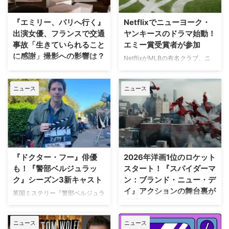
『エミリー、パリへ行く』
Netflixでニューヨーク・
出演女優、フランスで交通
ヤンキースのドラマ始動！
事故「生きていられること
エミー賞受賞者が参加
に感謝」撮影への影響は？
NetflixがMLBの有名クラブ、ニ
ューヨーク・ヤンキースを題材に
人気Netflixドラマ『エミリー、パ
した新作ドラマシリーズの開発を
リへ行く』第6シーズンに出演す
ニュース
ニュース
進めている。米Varietyが報じ
るイギリス人女優のミニー・ドラ
た。 『オザークへようこそ』ジ
イヴァーが、フランスでの撮影休
ェイソン・ベイトマンも関与
止期間中に深刻な自動車事故に遭
Netflixは、今年3月のMLB開幕戦
っていたことが分かった。 生き
をライヴ配信したのを皮切りに、
ていられることに心から感謝 ミ
7月のホームランダービーもリリ
ニーは過去8週間にわたり、
ースするなど、MLBとの関係性
Instagram上で「パリ近況報告」
『ドクター・フー』俳優
2026年洋画1位のロケット
を深めている。この協力関係は
と題した動画シリーズを投稿。最
も！『警部ベルジュラッ
スタート！『スパイダーマ
2028年まで続く予定だ。今月中
終シーズンの撮影で滞在していた
ク』シーズン3新キャスト
ン：ブランド・ニュー・デ
旬に行われるフィールド・オブ・
パリでの日常をファンに届けてい
イ』アクションの舞台裏が
ドリームス（映画『フィールド・
た。しかし8月6日（木）早朝、
英国ミステリー『警部ベルジュラ
公開
オブ・ドリームス』の舞台となっ
首にネックサポーターを装着して
ック』シーズン3の撮影が始まっ
たアイオワ州のとうもろこし畑の
ベッドに横たわる姿で最新動画を
ている。また、4人のキャストが
トム・ホランド演じるスパイダー
中にある球 …
公開。「パリの最新情報だけど、
ニュース
ニュース
新たに加わることも明らかになっ
マンの新たな物語を描く映画『ス