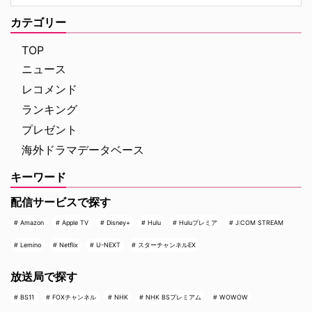
の間にくすぶる人種間の緊張を描
ク）3 あすへのカルテ』詳細 海
く。人種間の対立を煽って全国的
外ドラマ『DOC（ドック）3 あ
カテゴリー
な名声を得た …
すへのカルテ』 総合｜毎週
（日） …
TOP
ニュース
レコメンド
ランキング
プレゼント
海外ドラマデータベース
キーワード
配信サービスで探す
Amazon
Apple TV
Disney+
Hulu
Huluプレミア
J:COM STREAM
Lemino
Netflix
U-NEXT
スターチャンネルEX
放送局で探す
BS11
FOXチャンネル
NHK
NHK BSプレミアム
WOWOW