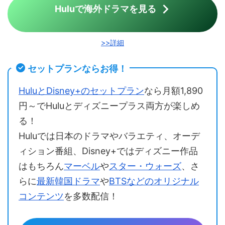
Huluで海外ドラマを見る
>>詳細
セットプランならお得！
HuluとDisney+のセットプラン
なら月額1,890
円～でHuluとディズニープラス両方が楽しめ
る！
Huluでは日本のドラマやバラエティ、オーデ
ィション番組、Disney+ではディズニー作品
はもちろん
マーベル
や
スター・ウォーズ
、さ
らに
最新韓国ドラマ
や
BTSなどのオリジナル
コンテンツ
を多数配信！