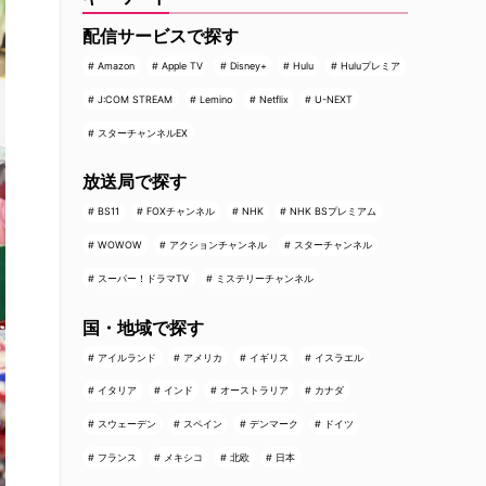
配信サービスで探す
Amazon
Apple TV
Disney+
Hulu
Huluプレミア
J:COM STREAM
Lemino
Netflix
U-NEXT
スターチャンネルEX
放送局で探す
BS11
FOXチャンネル
NHK
NHK BSプレミアム
WOWOW
アクションチャンネル
スターチャンネル
スーパー！ドラマTV
ミステリーチャンネル
国・地域で探す
アイルランド
アメリカ
イギリス
イスラエル
イタリア
インド
オーストラリア
カナダ
スウェーデン
スペイン
デンマーク
ドイツ
フランス
メキシコ
北欧
日本