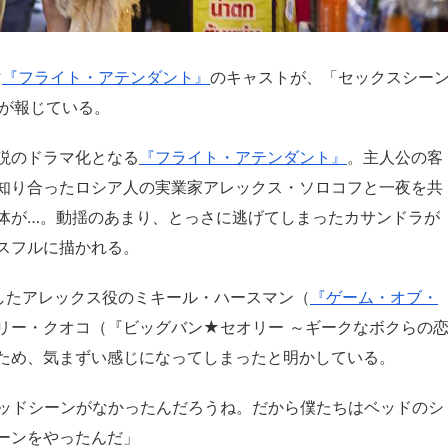
マ
『フライト・アテンダント』
のキャストが、「セックスシー
pyが報じている。
説のドラマ化となる
『フライト・アテンダント』
。主人公の客
知り合ったロシア人の実業家アレックス・ソロコフと一夜を共
体が…。動揺のあまり、とっさに逃げてしまったカサンドラが
スフルに描かれる。
に出演したアレックス役のミキール・ハースマン（
『ゲーム・オブ・
リー・クオコ（『ビッグバン★セオリー ～ギークなボクらの
ため、気まずい感じになってしまったと明かしている。
ッドシーンがなかったんだろうね。だから僕たちはベッドのシ
ーンをやったんだ」