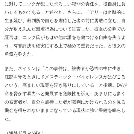
に対してニックが犯した恐ろしい犯罪の責任を、彼自身に負
わせるものである」と述べた。さらに、「アリーは奇跡的に
生き延び、裁判所で自らを虐待した者の前に勇敢に立ち、自
分が耐え忍んだ残虐行為について証言した。彼女の公判での
証言は、ニック氏がもはや他の誰をも傷つける自由を失うよ
う、有罪評決を確実にする上で極めて重要だった」と彼女の
勇気を称えた。
また、ネイサンは「この事件は、被害者が恐怖の中に生き、
沈黙を守るときにドメスティック・バイオレンスがはびこる
という、痛ましい現実を浮き彫りにしている」と指摘。DVが
命を脅かす暴力へと発展する危険性を訴え、あまりにも多く
の被害者が、自分を虐待した者が裁判にかけられるのを見る
機会を得られないままになっている現状に強い警鐘を鳴らし
た。
（海外ドラマNAVI）