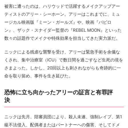
被害に遭ったのは、ハリウッドで活躍するメイクアップアー
ティストのアリー・シーホーン。アリーはこれまでに、ミュ
ージカル映画版『ミーン・ガールズ』や、映画『バビロ
ン』、ザック・スナイダー監督の『REBEL MOON』といった
数々の話題作でメイクや特殊効果を担当してきた実力派だ。
ニックによる残虐な襲撃を受け、アリーは緊急手術を余儀な
くされ、集中治療室（ICU）で数日間を過ごすなど生死の境を
さまよった。しかし、20回以上も刺されながらも奇跡的に一
命を取り留め、事件を生き延びた。
恐怖に立ち向かったアリーの証言と有罪評
決
ニックは先月、陪審員団により、殺人未遂、強制レイプ、第1
級不法侵入、配偶者またはパートナーへの傷害、そしてドメ