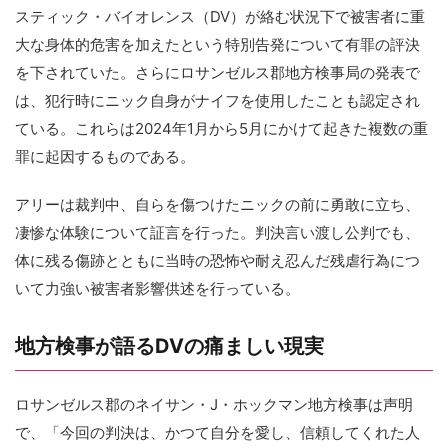
スティック・バイオレンス（DV）が絡む状況下で被害者に重
大な身体的危害を加えたという特別告発について有罪の評決
を下されていた。さらにロサンゼルス郡地方検事局の発表で
は、犯行時にニック自身がナイフを使用したことも認定され
ている。これらは2024年1月から5月にかけて起きた複数の重
罪に起因するものである。
アリーは裁判中、自らを傷つけたニックの前に勇敢に立ち、
凄惨な体験について証言を行った。判決言い渡し公判でも、
体に残る傷跡とともに当時の恐怖や耐え忍んだ残虐行為につ
いて力強い被害者影響供述を行っている。
地方検事が語るDVの痛ましい現実
ロサンゼルス郡のネイサン・J・ホックマン地方検事は声明
で、「今回の判決は、かつて自分を愛し、信頼してくれた人