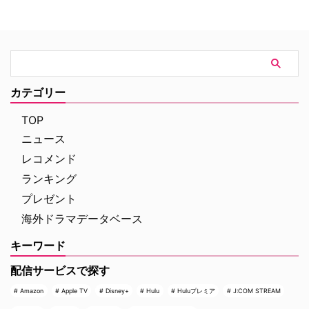
ューヨークの上流社会を辛辣に風
エリート医師の物語。 原作 ピエ
刺した作品だ。ウォール街で台頭
ルダンテ・ピッチョーニ キャス
したトレーダーたち、その華奢な
ト ルカ・アルジェンテーロ、マ
妻や愛人、そして富裕層が住むマ
ティルデ・ジョリ、サラ・ラッザ
ンハッタンと周辺の貧困な地区と
ーロ ほか ≫≫『DOC（ドッ
の間にくすぶる人種間の緊張を描
ク）3 あすへのカルテ』詳細 海
く。人種間の対立を煽って全国的
外ドラマ『DOC（ドック）3 あ
カテゴリー
な名声を得た …
すへのカルテ』 総合｜毎週
（日） …
TOP
ニュース
レコメンド
ランキング
プレゼント
海外ドラマデータベース
キーワード
配信サービスで探す
Amazon
Apple TV
Disney+
Hulu
Huluプレミア
J:COM STREAM