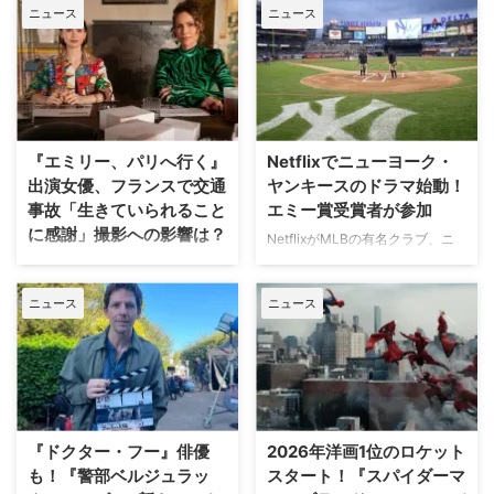
ニュース
ニュース
『エミリー、パリへ行く』
Netflixでニューヨーク・
出演女優、フランスで交通
ヤンキースのドラマ始動！
事故「生きていられること
エミー賞受賞者が参加
に感謝」撮影への影響は？
NetflixがMLBの有名クラブ、ニ
ューヨーク・ヤンキースを題材に
人気Netflixドラマ『エミリー、パ
した新作ドラマシリーズの開発を
リへ行く』第6シーズンに出演す
ニュース
ニュース
進めている。米Varietyが報じ
るイギリス人女優のミニー・ドラ
た。 『オザークへようこそ』ジ
イヴァーが、フランスでの撮影休
ェイソン・ベイトマンも関与
止期間中に深刻な自動車事故に遭
Netflixは、今年3月のMLB開幕戦
っていたことが分かった。 生き
をライヴ配信したのを皮切りに、
ていられることに心から感謝 ミ
7月のホームランダービーもリリ
ニーは過去8週間にわたり、
ースするなど、MLBとの関係性
Instagram上で「パリ近況報告」
『ドクター・フー』俳優
2026年洋画1位のロケット
を深めている。この協力関係は
と題した動画シリーズを投稿。最
も！『警部ベルジュラッ
スタート！『スパイダーマ
2028年まで続く予定だ。今月中
終シーズンの撮影で滞在していた