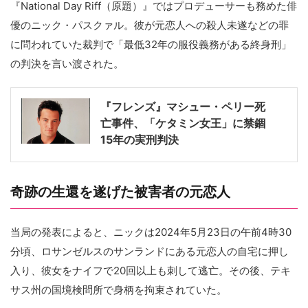
『National Day Riff（原題）』ではプロデューサーも務めた俳
優のニック・パスクァル。彼が元恋人への殺人未遂などの罪
に問われていた裁判で「最低32年の服役義務がある終身刑」
の判決を言い渡された。
『フレンズ』マシュー・ペリー死
亡事件、「ケタミン女王」に禁錮
15年の実刑判決
奇跡の生還を遂げた被害者の元恋人
当局の発表によると、ニックは2024年5月23日の午前4時30
分頃、ロサンゼルスのサンランドにある元恋人の自宅に押し
入り、彼女をナイフで20回以上も刺して逃亡。その後、テキ
サス州の国境検問所で身柄を拘束されていた。