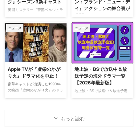
ク』シーズン3新キャスト
ン：ブランド・ニュー・デ
旬に行われるフィールド・オブ・
パリでの日常をファンに届けてい
イ』アクションの舞台裏が
ドリームス（映画『フィールド・
た。しかし8月6日（木）早朝、
英国ミステリー『警部ベルジュラ
公開
オブ・ドリームス』の舞台となっ
首にネックサポーターを装着して
ック』シーズン3の撮影が始まっ
たアイオワ州のとうもろこし畑の
ベッドに横たわる姿で最新動画を
ている。また、4人のキャストが
トム・ホランド演じるスパイダー
中にある球 …
公開。「パリの最新情報だけど、
ニュース
ニュース
新たに加わることも明らかになっ
マンの新たな物語を描く映画『ス
実はロンドンに戻っ …
た。英BBCなど複数のメディアが
パイダーマン：ブランド・ニュ
伝えている。 これまでで最も衝
ー・デイ』が大ヒット上映中だ。
撃的な事件に巻き込まれるベルジ
公開初日の興行収入は5億6,000
ュラック 1981年から1991年にか
万円を超え、2026年公開の洋画
けて英BBCで放送されたジョン・
ナンバーワンを記録。このたび、
ネトルズ主演ドラマ
主演のトム・ホランド自らが臨場
Apple TVが『虚栄のかが
地上波・BSで放送中＆放
『Bergerac（原題）』をリブー
感あふれるアクションシーン撮影
り火』ドラマ化を中止！
送予定の海外ドラマ一覧
トした本作。イギリス海峡に浮か
の裏側を明かす特別映像が公開さ
【2026年最新版】
ぶジャージー島を舞台に、警部の
豪華キャストが出演した1990年
れた。 世界中で大ヒットを記
ジム・ベルジュラックが事件に挑
の映画『虚栄のかがり火』のドラ
地上波・BSで放送中＆放送予定
録！ 映画史に残る快挙を達成 ソ
む人気シリーズだ。本国イギリス
マ化がApple TVで進められてい
の海外ドラマを一挙ご紹介。（随
ニー・ピクチャーズ配給、トム・
で2025年にシーズン1（『警部ベ
たが、頓挫したことが明らかにな
時更新） NHK・NHK BSで放送
ホランド演じるピーター・パーカ
ルジュラック～豪邸に …
った。米Deadlineが報じてい
中＆放送予定の海外ドラマ 海外
ー＝スパイダーマンの新たなる物
る。 鬼門らしく一筋縄ではいか
ドラマ『DOC（ドック） あす
語、『スパイダーマン：ブラン
もっと読む
ず 原作は、1987年に出版された
へのカルテ』 NHK BSプレミアム
ド・ニュー・デイ』が大ヒット …
トム・ウルフのベストセラー小説
4K｜毎週（木） 17：00～ イタ
「虚栄の篝火」。1980年代のニ
リア発！ 12年間の記憶を失った