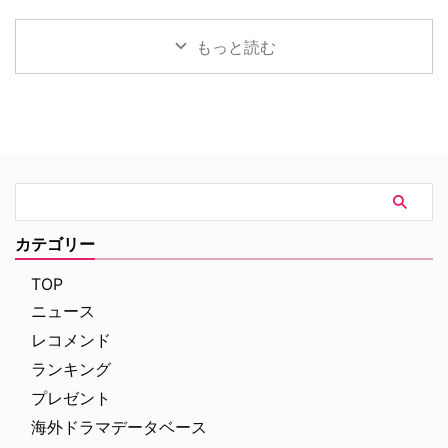
ィアクションだ。アメリカ海軍 …
ないクライムドキュメンタリーを
をとる予定だった英語版スピンオ
ル：真実を求めて』が、18年の時
配信する …
フ『Heckler（仮題）』の企画開
を経て、クリス・カーター監督の
もっと読む
発が中止されたことが明らかにな
手によるよりダークなディレクタ
った。一時は同フランチャイズ初
ーズ・カット版として遂に日の目
の英語によるドラマシリーズとし
を浴びることが決定した。 18年
て期待されていたが、動画配信プ
の時を経て明かされる『X-ファイ
ラットフォーム側の戦略変更など
ル』第2作の真の姿 カーターが脚
を受け、プロジェクトは表舞台か
本・監督を務めた本作の本来のビ
ら姿を消すこととなった。米
ジョンが解禁されるにあたり、
ThePlaylistが報じている。 デヴ
Entertainment Weekly（EW）誌
ィッド・フィンチャーが進めてい
はホラー映画さながらの予告編映
た極秘企画『Heckler』とは？
像を独独入手。新たに付与された
カテゴリー
2024年、フィンチャーがNetf …
タイトルは『The X-Files: I Want
to B …
TOP
ニュース
レコメンド
ランキング
プレゼント
海外ドラマデータベース