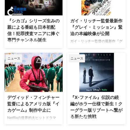
映像と、英国らしい曇天の世界観
リア発！ 12年間の記憶を失った
が印象的な場面写真が一挙に公開
エリート医師の物語。 原作 ピエ
された。 土地に眠る伝承と家族
ルダンテ・ピッチョーニ キャス
の崩壊を描く、静謐なるフォー
『シカゴ』シリーズ生みの
ガイ・リッチー監督最新作
ト ルカ・アルジェンテーロ、マ
ク・ホラー リチャードとジュリ
親による番組も日本初配
『グレイ・ミッション』緊
ティルデ・ジョリ、サラ・ラッザ
エット夫妻が最近移り住んだ英国
信！犯罪捜査マニアに捧ぐ
迫の本編映像が公開
ーロ ほか ≫≫『DOC（ドッ
ヨークシャー地方の人里離れた
専門チャンネル誕生
ク）3 あすへのカルテ』詳細 海
「スターヴ・エイカー」は、家族
ガイ・リッチー監督の最新作『グ
外ドラマ『DOC（ドック）3 あ
に対して奇妙な力を及ぼしている
レイ・ミッション』がの公開に先
日本唯一のミステリードラマ専門
すへのカルテ』 総合｜毎週
ように思われる。ある日、彼らの
立ち、ジェイク・ギレンホールと
チャンネル「ミステリーチャンネ
（日） …
幼い息子オーウェンは喘息発作に
ニュース
ニュース
ヘンリー・カヴィルによるスタイ
ル」が、開局月である8月に展開
よって突然命を落としてしまう。
リッシュなアクションとユーモア
する新たなサービスとして、犯罪
そ …
が詰まった本編映像が公開され
捜査に特化した新たな専門チャン
た。さらに、著名人たちからの絶
ネル「THE 犯罪捜査ファイル・
賛コメントも到着した。 最強の
チャンネル」をスタート。 『ラ
二人が挑む成功率ゼロパーセント
イン・オブ・デューティ』キャス
の奪還計画！映画『グレイ・ミッ
トが贈る犯罪ドキュメンタリーも
デヴィッド・フィンチャー
『X-ファイル』伝説の続
ション』 『シャーロック・ホー
本チャンネルは、JCOM株式会社
監督によるアメリカ版『イ
編がホラー仕様で新生！ク
ムズ』や『コードネーム
がAmazon Prime Videoで提供す
カゲーム』制作中止に
ーグラー版リブートへ繋が
U.N.C.L.E.』で世界中の映画ファ
る新たなチャンネルパッケージサ
る新たな挑戦
ンを熱狂させたガイ・リッチー監
ービス「プレミアTVパック」の
Netflixの世界的大ヒットドラマ
督の最新作は、最高にセクシーで
うちのチャンネルの一つで、人気
『イカゲーム』を巡り、デヴィッ
SFサスペンスの金字塔『X-ファ
最高に危険なノンストップ・バデ
の高い犯罪捜査ドラマや放送には
ド・フィンチャー監督がメガホン
イル』の劇場版第2作『X-ファイ