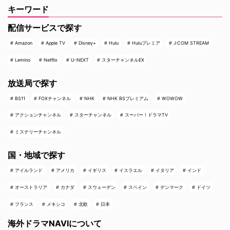
キーワード
配信サービスで探す
Amazon
Apple TV
Disney+
Hulu
Huluプレミア
J:COM STREAM
Lemino
Netflix
U-NEXT
スターチャンネルEX
放送局で探す
BS11
FOXチャンネル
NHK
NHK BSプレミアム
WOWOW
アクションチャンネル
スターチャンネル
スーパー！ドラマTV
ミステリーチャンネル
国・地域で探す
アイルランド
アメリカ
イギリス
イスラエル
イタリア
インド
オーストラリア
カナダ
スウェーデン
スペイン
デンマーク
ドイツ
フランス
メキシコ
北欧
日本
海外ドラマNAVIについて