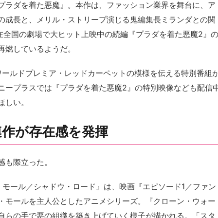
プラダを着た悪魔』。本作は、ファッション業界を舞台に、ア
の成長と、メリル・ストリープ演じる鬼編集長ミランダとの関
現在全国の劇場で大ヒット上映中の続編『プラダを着た悪魔2』
再燃しているようだ。
ワールドプレミア・レッドカーペットの模様を伝える特別番組
ニープラスでは『プラダを着た悪魔2』の特別映像なども配信
ほしい。
連作が存在感を発揮
感も際立った。
：モール／シャドウ・ロード』は、映画『エピソード1／ファン
・モールを主人公としたアニメシリーズ。『クローン・ウォー
自らの手で悪の組織を築き上げていく様子が描かれる。「スタ