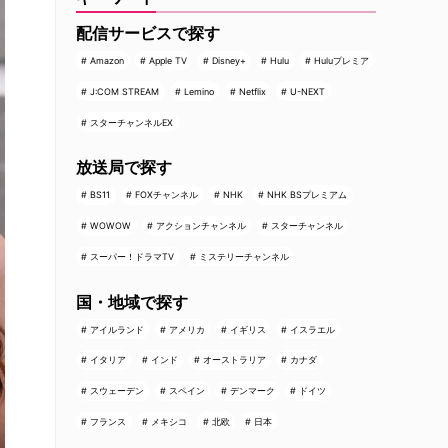
配信サービスで探す
Amazon
Apple TV
Disney+
Hulu
Huluプレミア
J:COM STREAM
Lemino
Netflix
U-NEXT
スターチャンネルEX
放送局で探す
BS11
FOXチャンネル
NHK
NHK BSプレミアム
WOWOW
アクションチャンネル
スターチャンネル
スーパー！ドラマTV
ミステリーチャンネル
国・地域で探す
アイルランド
アメリカ
イギリス
イスラエル
イタリア
インド
オーストラリア
カナダ
スウェーデン
スペイン
デンマーク
ドイツ
フランス
メキシコ
北欧
日本