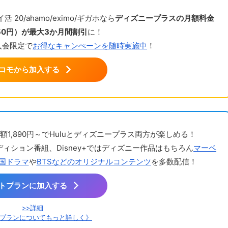
 20/ahamo/eximo/ギガホなら
ディズニープラスの月額料金
250円）が最大3か月間割引
に！
入会限定で
お得なキャンぺーンを随時実施中
！
コモから加入する
額1,890円～でHuluとディズニープラス両方が楽しめる！
ディション番組、Disney+ではディズニー作品はもちろん
マーベ
国ドラマ
や
BTSなどのオリジナルコンテンツ
を多数配信！
トプランに加入する
>>詳細
プランについてもっと詳しく》