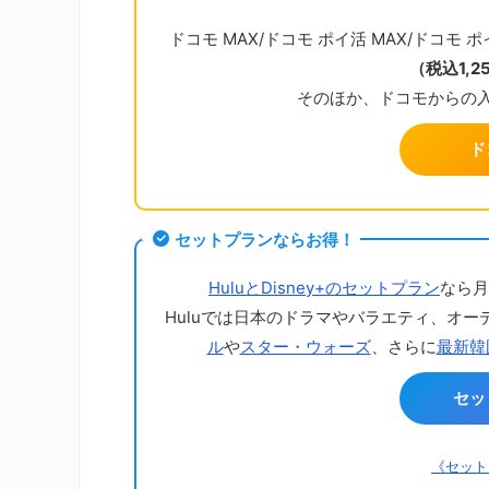
ドコモ MAX/ドコモ ポイ活 MAX/ドコモ ポイ活
（税込1,
そのほか、ドコモからの
ド
セットプランならお得！
HuluとDisney+のセットプラン
なら月
Huluでは日本のドラマやバラエティ、オー
ル
や
スター・ウォーズ
、さらに
最新韓
セッ
《セット