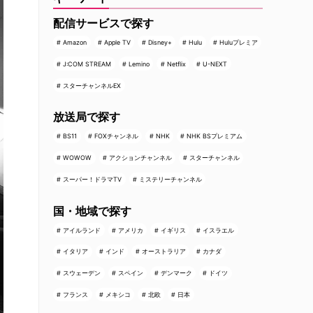
配信サービスで探す
Amazon
Apple TV
Disney+
Hulu
Huluプレミア
J:COM STREAM
Lemino
Netflix
U-NEXT
スターチャンネルEX
放送局で探す
BS11
FOXチャンネル
NHK
NHK BSプレミアム
WOWOW
アクションチャンネル
スターチャンネル
スーパー！ドラマTV
ミステリーチャンネル
国・地域で探す
アイルランド
アメリカ
イギリス
イスラエル
イタリア
インド
オーストラリア
カナダ
スウェーデン
スペイン
デンマーク
ドイツ
フランス
メキシコ
北欧
日本