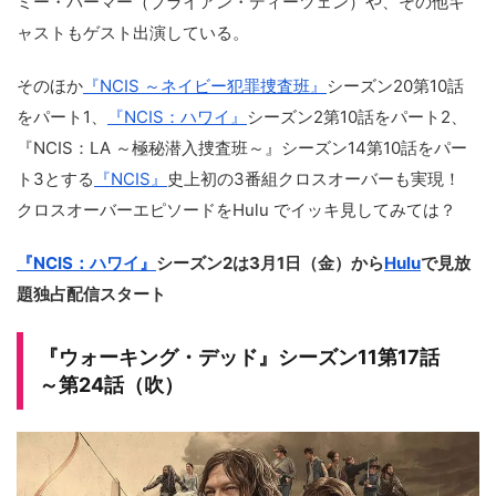
ミー・パーマー（ブライアン・ディーツェン）や、その他キ
ャストもゲスト出演している。
そのほか
『NCIS ～ネイビー犯罪捜査班』
シーズン20第10話
をパート1、
『NCIS：ハワイ』
シーズン2第10話をパート2、
『NCIS：LA ～極秘潜入捜査班～』シーズン14第10話をパー
ト3とする
『NCIS』
史上初の3番組クロスオーバーも実現！
クロスオーバーエピソードをHulu でイッキ見してみては？
『NCIS：ハワイ』
シーズン2は3月1日（金）から
Hulu
で見放
題独占配信スタート
『ウォーキング・デッド』シーズン11第17話
～第24話（吹）