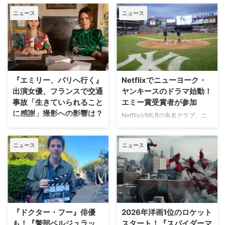
ニュース
ニュース
『エミリー、パリへ行く』
Netflixでニューヨーク・
出演女優、フランスで交通
ヤンキースのドラマ始動！
事故「生きていられること
エミー賞受賞者が参加
に感謝」撮影への影響は？
NetflixがMLBの有名クラブ、ニ
ューヨーク・ヤンキースを題材に
人気Netflixドラマ『エミリー、パ
した新作ドラマシリーズの開発を
リへ行く』第6シーズンに出演す
ニュース
ニュース
進めている。米Varietyが報じ
るイギリス人女優のミニー・ドラ
た。 『オザークへようこそ』ジ
イヴァーが、フランスでの撮影休
ェイソン・ベイトマンも関与
止期間中に深刻な自動車事故に遭
Netflixは、今年3月のMLB開幕戦
っていたことが分かった。 生き
をライヴ配信したのを皮切りに、
ていられることに心から感謝 ミ
7月のホームランダービーもリリ
ニーは過去8週間にわたり、
ースするなど、MLBとの関係性
Instagram上で「パリ近況報告」
『ドクター・フー』俳優
2026年洋画1位のロケット
を深めている。この協力関係は
と題した動画シリーズを投稿。最
も！『警部ベルジュラッ
スタート！『スパイダーマ