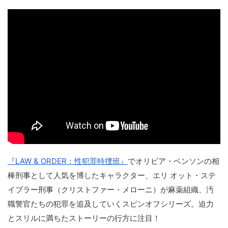
『LAW & ORDER：性犯罪特捜班』
でオリビア・ベンソンの相
棒刑事として人気を博したキャラクター、エリ オット・ステ
イブラー刑事（クリストファー・メローニ）が麻薬組織、汚
職警官たちの犯罪を追及していくスピンオフシリーズ。迫力
とスリルに満ちたストーリーの行方に注目！