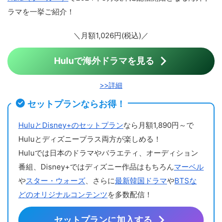
ラマを一挙ご紹介！
＼月額1,026円(税込)／
Huluで海外ドラマを見る
>>詳細
セットプランならお得！
HuluとDisney+のセットプラン
なら月額1,890円～で
Huluとディズニープラス両方が楽しめる！
Huluでは日本のドラマやバラエティ、オーディション
番組、Disney+ではディズニー作品はもちろん
マーベル
や
スター・ウォーズ
、さらに
最新韓国ドラマ
や
BTSな
どのオリジナルコンテンツ
を多数配信！
セットプランに加入する