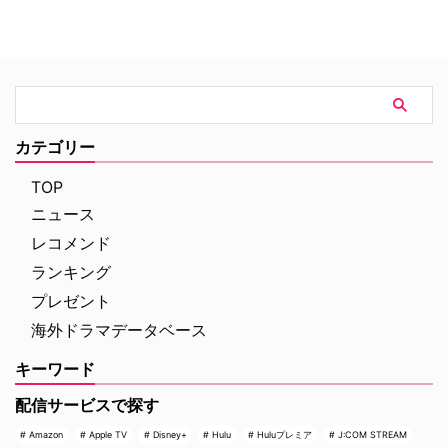
リア発！ 12年間の記憶を失った
ューヨークの上流社会を辛辣に風
エリート医師の物語。 原作 ピエ
刺した作品だ。ウォール街で台頭
ルダンテ・ピッチョーニ キャス
したトレーダーたち、その華奢な
ト ルカ・アルジェンテーロ、マ
妻や愛人、そして富裕層が住むマ
ティルデ・ジョリ、サラ・ラッザ
ンハッタンと周辺の貧困な地区と
ーロ ほか ≫≫『DOC（ドッ
の間にくすぶる人種間の緊張を描
ク）3 あすへのカルテ』詳細 海
く。人種間の対立を煽って全国的
外ドラマ『DOC（ドック）3 あ
カテゴリー
な名声を得た …
すへのカルテ』 総合｜毎週
（日） …
TOP
ニュース
レコメンド
ランキング
プレゼント
海外ドラマデータベース
キーワード
配信サービスで探す
Amazon
Apple TV
Disney+
Hulu
Huluプレミア
J:COM STREAM