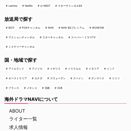
Lemino
Netflix
U-NEXT
スターチャンネルEX
放送局で探す
BS11
FOXチャンネル
NHK
NHK BSプレミアム
WOWOW
アクションチャンネル
スターチャンネル
スーパー！ドラマTV
ミステリーチャンネル
国・地域で探す
アイルランド
アメリカ
イギリス
イスラエル
イタリア
インド
オーストラリア
カナダ
スウェーデン
スペイン
デンマーク
ドイツ
フランス
メキシコ
北欧
日本
海外ドラマNAVIについて
ABOUT
ライター一覧
求人情報