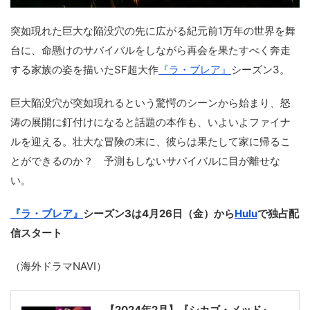
突如現れた巨大な陥没穴の先に広がる紀元前1万年の世界を舞
台に、命懸けのサバイバルをしながら再会を果たすべく奔走
する家族の姿を描いたSF超大作
『ラ・ブレア』
シーズン3。
巨大陥没穴が突如現れるという驚愕のシーンから始まり、怒
涛の展開に釘付けになると話題の本作も、いよいよファイナ
ルを迎える。壮大な冒険の末に、彼らは果たして家に帰るこ
とができるのか？ 予測もしないサバイバルに目が離せな
い。
『ラ・ブレア』
シーズン3は4月26日（金）から
Hulu
で独占配
信スタート
（海外ドラマNAVI）
【2024年2月】『シカゴ・メッド』