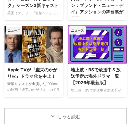
2028年まで続く予定だ。今月中
終シーズンの撮影で滞在していた
ク』シーズン3新キャスト
ン：ブランド・ニュー・デ
旬に行われるフィールド・オブ・
パリでの日常をファンに届けてい
イ』アクションの舞台裏が
ドリームス（映画『フィールド・
た。しかし8月6日（木）早朝、
英国ミステリー『警部ベルジュラ
公開
オブ・ドリームス』の舞台となっ
首にネックサポーターを装着して
ック』シーズン3の撮影が始まっ
たアイオワ州のとうもろこし畑の
ベッドに横たわる姿で最新動画を
ている。また、4人のキャストが
トム・ホランド演じるスパイダー
中にある球 …
公開。「パリの最新情報だけど、
ニュース
ニュース
新たに加わることも明らかになっ
マンの新たな物語を描く映画『ス
実はロンドンに戻っ …
た。英BBCなど複数のメディアが
パイダーマン：ブランド・ニュ
伝えている。 これまでで最も衝
ー・デイ』が大ヒット上映中だ。
撃的な事件に巻き込まれるベルジ
公開初日の興行収入は5億6,000
ュラック 1981年から1991年にか
万円を超え、2026年公開の洋画
けて英BBCで放送されたジョン・
ナンバーワンを記録。このたび、
ネトルズ主演ドラマ
主演のトム・ホランド自らが臨場
Apple TVが『虚栄のかが
地上波・BSで放送中＆放
『Bergerac（原題）』をリブー
感あふれるアクションシーン撮影
り火』ドラマ化を中止！
送予定の海外ドラマ一覧
トした本作。イギリス海峡に浮か
の裏側を明かす特別映像が公開さ
【2026年最新版】
ぶジャージー島を舞台に、警部の
豪華キャストが出演した1990年
れた。 世界中で大ヒットを記
ジム・ベルジュラックが事件に挑
の映画『虚栄のかがり火』のドラ
地上波・BSで放送中＆放送予定
録！ 映画史に残る快挙を達成 ソ
む人気シリーズだ。本国イギリス
マ化がApple TVで進められてい
の海外ドラマを一挙ご紹介。（随
ニー・ピクチャーズ配給、トム・
で2025年にシーズン1（『警部ベ
たが、頓挫したことが明らかにな
時更新） NHK・NHK BSで放送
ホランド演じるピーター・パーカ
ルジュラック～豪邸に …
った。米Deadlineが報じてい
中＆放送予定の海外ドラマ 海外
ー＝スパイダーマンの新たなる物
る。 鬼門らしく一筋縄ではいか
ドラマ『DOC（ドック） あす
語、『スパイダーマン：ブラン
もっと読む
ず 原作は、1987年に出版された
へのカルテ』 NHK BSプレミアム
ド・ニュー・デイ』が大ヒット …
トム・ウルフのベストセラー小説
4K｜毎週（木） 17：00～ イタ
「虚栄の篝火」。1980年代のニ