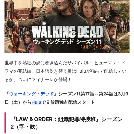
世界中を熱狂の渦に巻き込んだサバイバル・ヒューマン・ド
ラマの完結編。日本語吹き替え版はHuluが独占で配信してい
るが、ついにフィナーレが登場！
『ウォーキング・デッド』
シーズン11第17話～第24話は3月9
日（土）から
Hulu
で見放題独占配信スタート
『LAW & ORDER：組織犯罪特捜班』シーズン
2（字・吹）