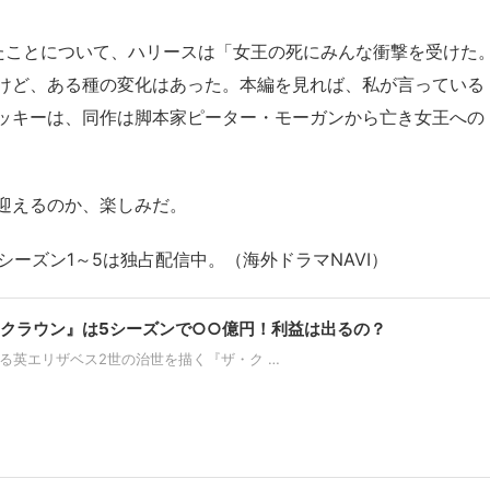
たことについて、ハリースは「女王の死にみんな衝撃を受けた
けど、ある種の変化はあった。本編を見れば、私が言っている
ッキーは、同作は脚本家ピーター・モーガンから亡き女王への
迎えるのか、楽しみだ。
シーズン1～5は独占配信中。（海外ドラマNAVI）
『ザ・クラウン』は5シーズンで○○億円！利益は出るの？
作による英エリザベス2世の治世を描く『ザ・ク …