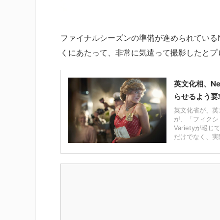
ファイナルシーズンの準備が進められているNet
くにあたって、非常に気遣って撮影したとプロデ
英文化相、N
らせるよう要
英文化省が、英エ
が、「フィクシ
Varietyが
だけでなく、実