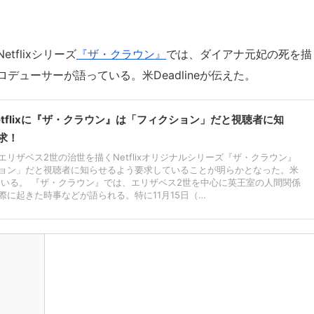
flixシリーズ
『ザ・クラウン』
では、ダイアナ元妃の死を描
ューサーが語っている。米Deadlineが伝えた。
etflixに『ザ・クラウン』は「フィクション」だと視聴者に知
求！
リザベス2世の治世を描くNetflixオリジナルシリーズ『ザ・クラウン』
ョン」だと視聴者に知らせるよう要求していることが明らかとなった。米
報じている。 『ザ・クラウン』では、エリザベス2世を中心に英王室の人間関係
際に起きた時事などが語られる。特に11月15日（…