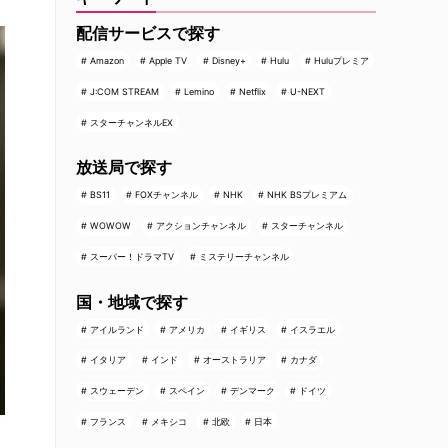
配信サービスで探す
Amazon
Apple TV
Disney+
Hulu
Huluプレミア
J:COM STREAM
Lemino
Netflix
U-NEXT
スターチャンネルEX
放送局で探す
BS11
FOXチャンネル
NHK
NHK BSプレミアム
WOWOW
アクションチャンネル
スターチャンネル
スーパー！ドラマTV
ミステリーチャンネル
国・地域で探す
アイルランド
アメリカ
イギリス
イスラエル
イタリア
インド
オーストラリア
カナダ
スウェーデン
スペイン
デンマーク
ドイツ
フランス
メキシコ
北欧
日本