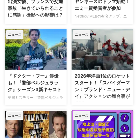
出演女優、フランスで交通
ヤンキースのドラマ始動！
事故「生きていられること
エミー賞受賞者が参加
に感謝」撮影への影響は？
NetflixがMLBの有名クラブ、ニ
ューヨーク・ヤンキースを題材に
人気Netflixドラマ『エミリー、パ
した新作ドラマシリーズの開発を
リへ行く』第6シーズンに出演す
ニュース
ニュース
進めている。米Varietyが報じ
るイギリス人女優のミニー・ドラ
た。 『オザークへようこそ』ジ
イヴァーが、フランスでの撮影休
ェイソン・ベイトマンも関与
止期間中に深刻な自動車事故に遭
Netflixは、今年3月のMLB開幕戦
っていたことが分かった。 生き
をライヴ配信したのを皮切りに、
ていられることに心から感謝 ミ
7月のホームランダービーもリリ
ニーは過去8週間にわたり、
ースするなど、MLBとの関係性
Instagram上で「パリ近況報告」
『ドクター・フー』俳優
2026年洋画1位のロケット
を深めている。この協力関係は
と題した動画シリーズを投稿。最
も！『警部ベルジュラッ
スタート！『スパイダーマ
2028年まで続く予定だ。今月中
終シーズンの撮影で滞在していた
ク』シーズン3新キャスト
ン：ブランド・ニュー・デ
旬に行われるフィールド・オブ・
パリでの日常をファンに届けてい
イ』アクションの舞台裏が
ドリームス（映画『フィールド・
た。しかし8月6日（木）早朝、
英国ミステリー『警部ベルジュラ
公開
オブ・ドリームス』の舞台となっ
首にネックサポーターを装着して
ック』シーズン3の撮影が始まっ
たアイオワ州のとうもろこし畑の
ベッドに横たわる姿で最新動画を
ている。また、4人のキャストが
トム・ホランド演じるスパイダー
中にある球 …
公開。「パリの最新情報だけど、
ニュース
ニュース
新たに加わることも明らかになっ
マンの新たな物語を描く映画『ス
実はロンドンに戻っ …
た。英BBCなど複数のメディアが
パイダーマン：ブランド・ニュ
伝えている。 これまでで最も衝
ー・デイ』が大ヒット上映中だ。
撃的な事件に巻き込まれるベルジ
公開初日の興行収入は5億6,000