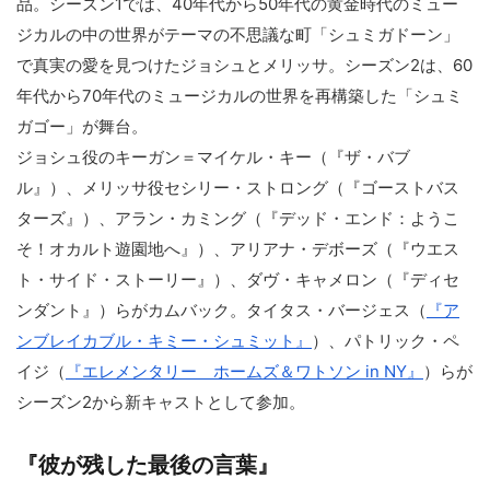
品。シーズン1では、40年代から50年代の黄金時代のミュー
ジカルの中の世界がテーマの不思議な町「シュミガドーン」
で真実の愛を見つけたジョシュとメリッサ。シーズン2は、60
年代から70年代のミュージカルの世界を再構築した「シュミ
ガゴー」が舞台。
ジョシュ役のキーガン＝マイケル・キー（『ザ・バブ
ル』）、メリッサ役セシリー・ストロング（『ゴーストバス
ターズ』）、アラン・カミング（『デッド・エンド：ようこ
そ！オカルト遊園地へ』）、アリアナ・デボーズ（『ウエス
ト・サイド・ストーリー』）、ダヴ・キャメロン（『ディセ
ンダント』）らがカムバック。タイタス・バージェス（
『ア
ンブレイカブル・キミー・シュミット』
）、パトリック・ペ
イジ（
『エレメンタリー ホームズ＆ワトソン in NY』
）らが
シーズン2から新キャストとして参加。
『彼が残した最後の言葉』