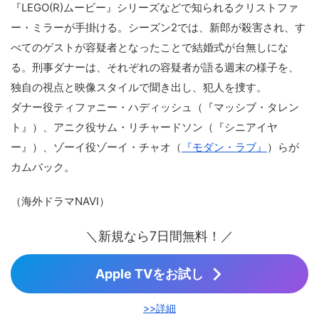
『LEGO(R)ムービー』シリーズなどで知られるクリストファ
ー・ミラーが手掛ける。シーズン2では、新郎が殺害され、す
べてのゲストが容疑者となったことで結婚式が台無しにな
る。刑事ダナーは、それぞれの容疑者が語る週末の様子を、
独自の視点と映像スタイルで聞き出し、犯人を捜す。
ダナー役ティファニー・ハディッシュ（『マッシブ・タレン
ト』）、アニク役サム・リチャードソン（『シニアイヤ
ー』）、ゾーイ役ゾーイ・チャオ（
『モダン・ラブ』
）らが
カムバック。
（海外ドラマNAVI）
＼新規なら7日間無料！／
Apple TVをお試し
>>詳細