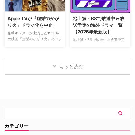
ュラック 1981年から1991年にか
万円を超え、2026年公開の洋画
けて英BBCで放送されたジョン・
ナンバーワンを記録。このたび、
ネトルズ主演ドラマ
主演のトム・ホランド自らが臨場
Apple TVが『虚栄のかが
地上波・BSで放送中＆放
『Bergerac（原題）』をリブー
感あふれるアクションシーン撮影
り火』ドラマ化を中止！
送予定の海外ドラマ一覧
トした本作。イギリス海峡に浮か
の裏側を明かす特別映像が公開さ
【2026年最新版】
ぶジャージー島を舞台に、警部の
豪華キャストが出演した1990年
れた。 世界中で大ヒットを記
ジム・ベルジュラックが事件に挑
の映画『虚栄のかがり火』のドラ
地上波・BSで放送中＆放送予定
録！ 映画史に残る快挙を達成 ソ
む人気シリーズだ。本国イギリス
マ化がApple TVで進められてい
の海外ドラマを一挙ご紹介。（随
ニー・ピクチャーズ配給、トム・
で2025年にシーズン1（『警部ベ
たが、頓挫したことが明らかにな
時更新） NHK・NHK BSで放送
ホランド演じるピーター・パーカ
ルジュラック～豪邸に …
った。米Deadlineが報じてい
中＆放送予定の海外ドラマ 海外
ー＝スパイダーマンの新たなる物
る。 鬼門らしく一筋縄ではいか
ドラマ『DOC（ドック） あす
語、『スパイダーマン：ブラン
もっと読む
ず 原作は、1987年に出版された
へのカルテ』 NHK BSプレミアム
ド・ニュー・デイ』が大ヒット …
トム・ウルフのベストセラー小説
4K｜毎週（木） 17：00～ イタ
「虚栄の篝火」。1980年代のニ
リア発！ 12年間の記憶を失った
ューヨークの上流社会を辛辣に風
エリート医師の物語。 原作 ピエ
刺した作品だ。ウォール街で台頭
ルダンテ・ピッチョーニ キャス
したトレーダーたち、その華奢な
ト ルカ・アルジェンテーロ、マ
妻や愛人、そして富裕層が住むマ
ティルデ・ジョリ、サラ・ラッザ
ンハッタンと周辺の貧困な地区と
ーロ ほか ≫≫『DOC（ドッ
の間にくすぶる人種間の緊張を描
ク）3 あすへのカルテ』詳細 海
く。人種間の対立を煽って全国的
外ドラマ『DOC（ドック）3 あ
カテゴリー
な名声を得た …
すへのカルテ』 総合｜毎週