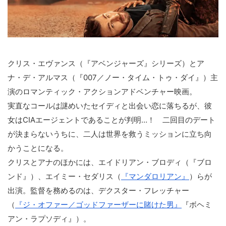
クリス・エヴァンス（『アベンジャーズ』シリーズ）とア
ナ・デ・アルマス（『007／ノー・タイム・トゥ・ダイ』）主
演のロマンティック・アクションアドベンチャー映画。
実直なコールは謎めいたセイディと出会い恋に落ちるが、彼
女はCIAエージェントであることが判明…！ 二回目のデート
が決まらないうちに、二人は世界を救うミッションに立ち向
かうことになる。
クリスとアナのほかには、エイドリアン・ブロディ（『ブロ
ンド』）、エイミー・セダリス（
『マンダロリアン』
）らが
出演。監督を務めるのは、デクスター・フレッチャー
（
『ジ・オファー／ゴッドファーザーに賭けた男』
『ボヘミ
アン・ラプソディ』）。