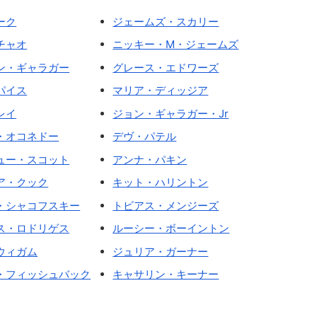
ーク
ジェームズ・スカリー
チャオ
ニッキー・M・ジェームズ
ン・ギャラガー
グレース・エドワーズ
パイス
マリア・ディッジア
レイ
ジョン・ギャラガー・Jr
・オコネドー
デヴ・パテル
ュー・スコット
アンナ・パキン
ア・クック
キット・ハリントン
・シャコフスキー
トビアス・メンジーズ
ス・ロドリゲス
ルーシー・ボーイントン
ウィガム
ジュリア・ガーナー
・フィッシュバック
キャサリン・キーナー