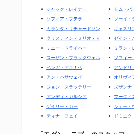
ジャック・レイナー
トム・バ
ソフィア・ブテラ
ゾーイ・
ミランダ・リチャードソン
キャスリ
クリスティン・ミリオティ
ゼイン・
ミニー・ドライバー
ミラン・
スーザン・ブラックウェル
ソフィー
ベンガ・アキナベ
アンドリ
アン・ハサウェイ
オリヴィ
ジョン・スラッテリー
ズザンナ
アンディ・ガルシア
マークィ
ゲイリー・カー
シェー・
ティナ・フェイ
ドミニク