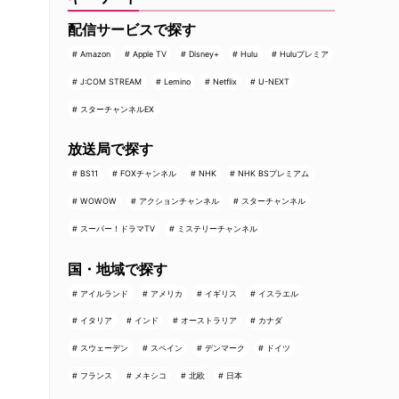
配信サービスで探す
Amazon
Apple TV
Disney+
Hulu
Huluプレミア
J:COM STREAM
Lemino
Netflix
U-NEXT
スターチャンネルEX
放送局で探す
BS11
FOXチャンネル
NHK
NHK BSプレミアム
WOWOW
アクションチャンネル
スターチャンネル
スーパー！ドラマTV
ミステリーチャンネル
国・地域で探す
アイルランド
アメリカ
イギリス
イスラエル
イタリア
インド
オーストラリア
カナダ
スウェーデン
スペイン
デンマーク
ドイツ
フランス
メキシコ
北欧
日本