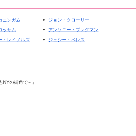
カニンガム
ジョン・クローリー
ロッサム
アンソニー・ブレグマン
ー・レイノルズ
ジェシー・ペレス
～今日もNYの街角で～』