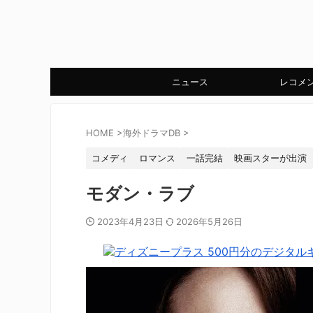
ニュース
レコメ
HOME
>
海外ドラマDB
>
コメディ
ロマンス
一話完結
映画スターが出演
モダン・ラブ
2023年4月23日
2026年5月26日