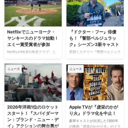
イヴァーが、フランスでの撮影休
マ専門チャンネル「アクションチ
止期間中に深刻な自動車事故に遭
ャンネル」にて、8月11日の山の
っていたことが分かった。 生き
日に合わせた特別編成「山が舞台
ていられることに心から感謝 ミ
のアクション特集」が放送され
ニーは過去8週間にわたり、
る。 8月11日「山の日」に注目の
Instagram上で「パリ近況報告」
山岳アクション2作品を特別編成
Netflixでニューヨーク・
『ドクター・フー』俳優
と題した動画シリーズを投稿。最
今回の特集では、米陸軍特殊部隊
ヤンキースのドラマ始動！
も！『警部ベルジュラッ
終シーズンの撮影で滞在していた
出身の保安官が山岳地帯の町で起
エミー賞受賞者が参加
ク』シーズン3新キャスト
パリでの日常をファンに届けてい
きる難事件に挑む全米大ヒット作
た。しかし8月6日（木）早朝、
NetflixがMLBの有名クラブ、ニ
英国ミステリー『警部ベルジュラ
『ブルーリッジ 山岳捜査網』が
首にネックサポーターを装着して
ューヨーク・ヤンキースを題材に
ック』シーズン3の撮影が始まっ
独占日本初放送。さらに、元特殊
ベッドに横たわる姿で最新動画を
した新作ドラマシリーズの開発を
ている。また、4人のキャストが
部隊員の父親が娘を守るために大
公開。「パリの最新情報だけど、
ニュース
ニュース
進めている。米Varietyが報じ
新たに加わることも明らかになっ
自然を駆け巡るフランス発の話題
実はロンドンに戻っ …
た。 『オザークへようこそ』ジ
た。英BBCなど複数のメディアが
作『デビルズ・リープ～娘を守
ェイソン・ベイトマンも関与
伝えている。 これまでで最も衝
れ！最強の親父』が一挙放送され
Netflixは、今年3月のMLB開幕戦
撃的な事件に巻き込まれるベルジ
る。雄大な自然の中で繰り広 …
をライヴ配信したのを皮切りに、
ュラック 1981年から1991年にか
7月のホームランダービーもリリ
けて英BBCで放送されたジョン・
ースするなど、MLBとの関係性
ネトルズ主演ドラマ
2026年洋画1位のロケット
Apple TVが『虚栄のかが
を深めている。この協力関係は
『Bergerac（原題）』をリブー
スタート！『スパイダーマ
り火』ドラマ化を中止！
2028年まで続く予定だ。今月中
トした本作。イギリス海峡に浮か
ン：ブランド・ニュー・デ
旬に行われるフィールド・オブ・
ぶジャージー島を舞台に、警部の
豪華キャストが出演した1990年
イ』アクションの舞台裏が
ドリームス（映画『フィールド・
ジム・ベルジュラックが事件に挑
の映画『虚栄のかがり火』のドラ