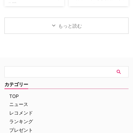
公開
オブ・ドリームス』の舞台となっ
む人気シリーズだ。本国イギリス
マ化がApple TVで進められてい
たアイオワ州のとうもろこし畑の
で2025年にシーズン1（『警部ベ
たが、頓挫したことが明らかにな
トム・ホランド演じるスパイダー
中にある球 …
ルジュラック～豪邸に …
った。米Deadlineが報じてい
マンの新たな物語を描く映画『ス
る。 鬼門らしく一筋縄ではいか
パイダーマン：ブランド・ニュ
もっと読む
ず 原作は、1987年に出版された
ー・デイ』が大ヒット上映中だ。
トム・ウルフのベストセラー小説
公開初日の興行収入は5億6,000
「虚栄の篝火」。1980年代のニ
万円を超え、2026年公開の洋画
ューヨークの上流社会を辛辣に風
ナンバーワンを記録。このたび、
刺した作品だ。ウォール街で台頭
主演のトム・ホランド自らが臨場
したトレーダーたち、その華奢な
感あふれるアクションシーン撮影
妻や愛人、そして富裕層が住むマ
の裏側を明かす特別映像が公開さ
ンハッタンと周辺の貧困な地区と
れた。 世界中で大ヒットを記
の間にくすぶる人種間の緊張を描
録！ 映画史に残る快挙を達成 ソ
く。人種間の対立を煽って全国的
ニー・ピクチャーズ配給、トム・
カテゴリー
な名声を得た …
ホランド演じるピーター・パーカ
ー＝スパイダーマンの新たなる物
TOP
語、『スパイダーマン：ブラン
ニュース
ド・ニュー・デイ』が大ヒット …
レコメンド
ランキング
プレゼント