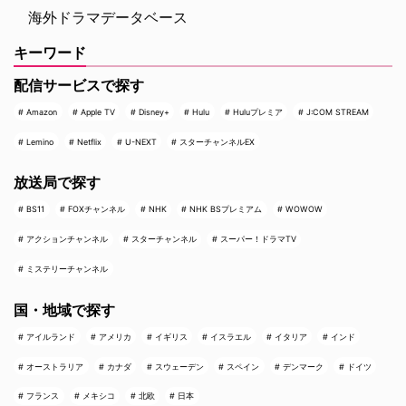
海外ドラマデータベース
キーワード
配信サービスで探す
Amazon
Apple TV
Disney+
Hulu
Huluプレミア
J:COM STREAM
Lemino
Netflix
U-NEXT
スターチャンネルEX
放送局で探す
BS11
FOXチャンネル
NHK
NHK BSプレミアム
WOWOW
アクションチャンネル
スターチャンネル
スーパー！ドラマTV
ミステリーチャンネル
国・地域で探す
アイルランド
アメリカ
イギリス
イスラエル
イタリア
インド
オーストラリア
カナダ
スウェーデン
スペイン
デンマーク
ドイツ
フランス
メキシコ
北欧
日本