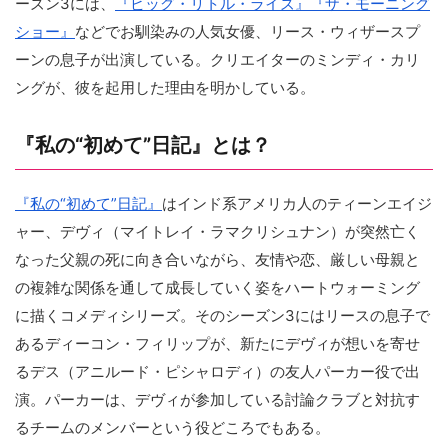
ーズン3には、
『ビッグ・リトル・ライズ』
『ザ・モーニング
ショー』
などでお馴染みの人気女優、リース・ウィザースプ
ーンの息子が出演している。クリエイターのミンディ・カリ
ングが、彼を起用した理由を明かしている。
『私の“初めて”日記』とは？
『私の“初めて”日記』
はインド系アメリカ人のティーンエイジ
ャー、デヴィ（マイトレイ・ラマクリシュナン）が突然亡く
なった父親の死に向き合いながら、友情や恋、厳しい母親と
の複雑な関係を通して成長していく姿をハートウォーミング
に描くコメディシリーズ。そのシーズン3にはリースの息子で
あるディーコン・フィリップが、新たにデヴィが想いを寄せ
るデス（アニルード・ピシャロディ）の友人パーカー役で出
演。パーカーは、デヴィが参加している討論クラブと対抗す
るチームのメンバーという役どころでもある。