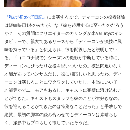
『私の“初めて”日記』
に出演するまで、ディーコンの役者経験
は短編映画1本のみだが、なぜ彼を起用するに至ったのだろう
か？ その質問にクリエイターのカリングが米Varietyのイン
タビューで、親友であるリースから「ディーコンが演技に興
味を持っている」と伝えられ、彼を配役したと説明してい
る。「（コロナ禍で）シーズンの撮影が中断している時に、
ディーコンにぴったりな役を思いついたの。彼は間違いなく
才能があってハンサムだし、役に相応しいと思ったわ。ディ
ーコンは演じることにワクワクしていたし、本当にいい子。
才能豊かでユーモアもあるし、キャストに完璧に溶け込むこ
とができた。キャストもスタッフも彼のことが大好きなの。
彼を迎えることができたのは特別なことだった」と手放しで
絶賛。最初の脚本の読み合わせでもディーコンは素晴らし
く、撮影中もプロらしく徹していたそうだ。