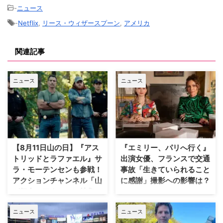
-
ニュース
-
Netflix
,
リース・ウィザースプーン
,
アメリカ
関連記事
ニュース
ニュース
【8月11日山の日】『アス
『エミリー、パリへ行く』
トリッドとラファエル』サ
出演女優、フランスで交通
ラ・モーテンセンも参戦！
事故「生きていられること
アクションチャンネル「山
に感謝」撮影への影響は？
が舞台のアクション特集」
人気Netflixドラマ『エミリー、パ
放送
リへ行く』第6シーズンに出演す
ニュース
ニュース
るイギリス人女優のミニー・ドラ
日本で唯一のアクション海外ドラ