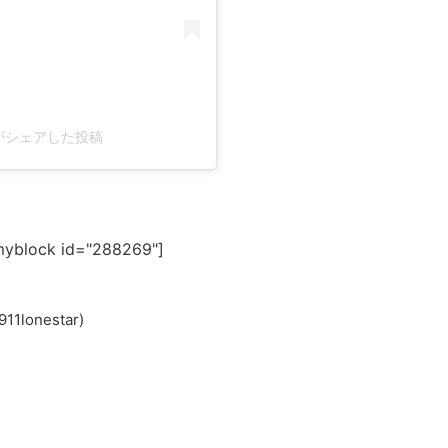
star)がシェアした投稿
myblock id="288269"]
1lonestar)