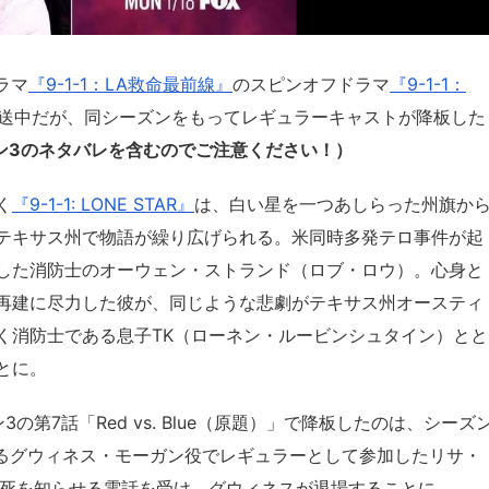
ラマ
『9-1-1：LA救命最前線』
のスピンオフドラマ
『9-1-1：
放送中だが、同シーズンをもってレギュラーキャストが降板した
ン3のネタバレを含むのでご注意ください！）
く
『9-1-1: LONE STAR』
は、白い星を一つあしらった州旗か
テキサス州で物語が繰り広げられる。米同時多発テロ事件が起
した消防士のオーウェン・ストランド（ロブ・ロウ）。心身と
再建に尽力した彼が、同じような悲劇がテキサス州オースティ
く消防士である息子TK（ローネン・ルービンシュタイン）とと
とに。
の第7話「Red vs. Blue（原題）」で降板したのは、シーズ
あるグウィネス・モーガン役でレギュラーとして参加したリサ・
の死を知らせる電話を受け、グウィネスが退場することに。