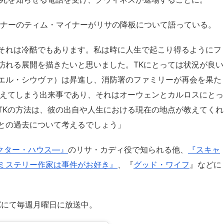
ーランナーのティム・マイナーがリサの降板について語っている。
それは冷酷でもあります。私は時に人生で起こり得るようにフ
訪れる展開を描きたいと思いました。TKにとっては状況が良い
エル・シウヴァ）は昇進し、消防署のファミリーが再会を果た
変えてしまう出来事であり、それはオーウェンとカルロスにとっ
TKの方法は、彼の出自や人生における現在の地点が教えてくれ
との過去について考えるでしょう」
―ドクター・ハウス―』
のリサ・カディ役で知られる他、
『スキャ
ミステリー作家は事件がお好き』
、『
グッド・ワイフ
』などに
Xにて毎週月曜日に放送中。