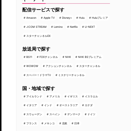
配信サービスで探す
Amazon
Apple TV
Disney+
Hulu
Huluプレミア
J:COM STREAM
Lemino
Netflix
U-NEXT
スターチャンネルEX
放送局で探す
BS11
FOXチャンネル
NHK
NHK BSプレミアム
WOWOW
アクションチャンネル
スターチャンネル
スーパー！ドラマTV
ミステリーチャンネル
国・地域で探す
アイルランド
アメリカ
イギリス
イスラエル
イタリア
インド
オーストラリア
カナダ
スウェーデン
スペイン
デンマーク
ドイツ
フランス
メキシコ
北欧
日本