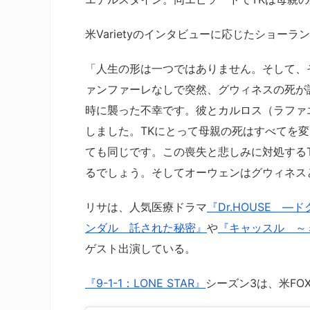
米Varietyのインタビューに応じたショ
「人生の形は一つではありません。そして、
ァンファーレなしで突然、グウィネスの死が
時に襲った不幸です。彼とカルロス（ラファ
しました。TKにとって母親の死はすべてを
ても同じです。この喪失と悲しみに対処する
るでしょう。そしてオーウェンはグウィネス
リサは、人気医療ドラマ
『Dr.HOUSE 
ンダル 託された秘密』
や
『キャッスル ～
ゲスト出演している。
『9-1-1：LONE STAR』
シーズン3は、米FO