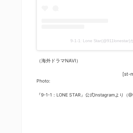
9-1-1: Lone Star(@911lone
（海外ドラマNAVI）
[st-
Photo:
『9-1-1：LONE STAR』公式Instagramより（@91