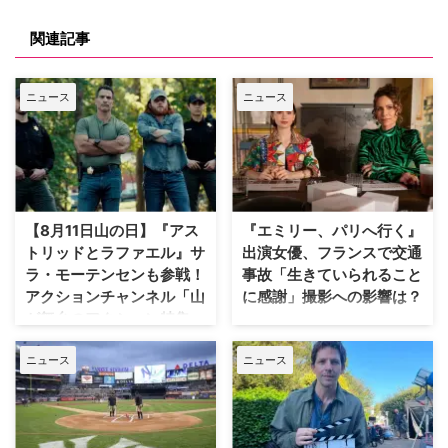
関連記事
ニュース
ニュース
【8月11日山の日】『アス
『エミリー、パリへ行く』
トリッドとラファエル』サ
出演女優、フランスで交通
ラ・モーテンセンも参戦！
事故「生きていられること
アクションチャンネル「山
に感謝」撮影への影響は？
が舞台のアクション特集」
人気Netflixドラマ『エミリー、パ
放送
リへ行く』第6シーズンに出演す
ニュース
ニュース
るイギリス人女優のミニー・ドラ
日本で唯一のアクション海外ドラ
イヴァーが、フランスでの撮影休
マ専門チャンネル「アクションチ
止期間中に深刻な自動車事故に遭
ャンネル」にて、8月11日の山の
っていたことが分かった。 生き
日に合わせた特別編成「山が舞台
ていられることに心から感謝 ミ
のアクション特集」が放送され