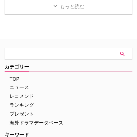
る。 鬼門らしく一筋縄ではいか
パイダーマン：ブランド・ニュ
もっと読む
ず 原作は、1987年に出版された
ー・デイ』が大ヒット上映中だ。
トム・ウルフのベストセラー小説
公開初日の興行収入は5億6,000
「虚栄の篝火」。1980年代のニ
万円を超え、2026年公開の洋画
ューヨークの上流社会を辛辣に風
ナンバーワンを記録。このたび、
刺した作品だ。ウォール街で台頭
主演のトム・ホランド自らが臨場
したトレーダーたち、その華奢な
感あふれるアクションシーン撮影
妻や愛人、そして富裕層が住むマ
の裏側を明かす特別映像が公開さ
ンハッタンと周辺の貧困な地区と
れた。 世界中で大ヒットを記
の間にくすぶる人種間の緊張を描
録！ 映画史に残る快挙を達成 ソ
く。人種間の対立を煽って全国的
ニー・ピクチャーズ配給、トム・
カテゴリー
な名声を得た …
ホランド演じるピーター・パーカ
ー＝スパイダーマンの新たなる物
TOP
語、『スパイダーマン：ブラン
ニュース
ド・ニュー・デイ』が大ヒット …
レコメンド
ランキング
プレゼント
海外ドラマデータベース
キーワード