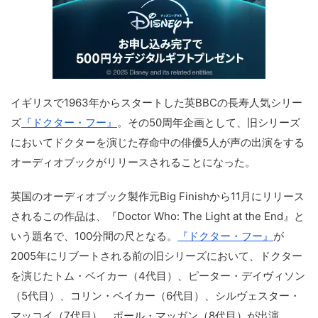
イギリスで1963年からスタートした英BBCの長寿人気シリー
ズ
『ドクター・フー』
。その50周年企画として、旧シリーズ
においてドクターを演じた存命中の俳優5人が声の出演をする
オーディオブックがリリースされることになった。
英国のオーディオブック製作元Big Finishから11月にリリース
されるこの作品は、『Doctor Who: The Light at the End』と
いう題名で、100分間の尺となる。
『ドクター・フー』
が
2005年にリブートされる前の旧シリーズにおいて、ドクター
を演じたトム・ベイカー（4代目）、ピーター・デイヴィソン
（5代目）、コリン・ベイカー（6代目）、シルヴェスター・
マッコイ（7代目）、ポール・マッガン（8代目）が出演。