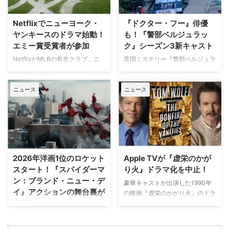
ニーは過去8週間にわたり、
る。 8月11日「山の日」に注目の
Instagram上で「パリ近況報告」
山岳アクション2作品を特別編成
Netflixでニューヨーク・
『ドクター・フー』俳優
と題した動画シリーズを投稿。最
今回の特集では、米陸軍特殊部隊
ヤンキースのドラマ始動！
も！『警部ベルジュラッ
終シーズンの撮影で滞在していた
出身の保安官が山岳地帯の町で起
エミー賞受賞者が参加
ク』シーズン3新キャスト
パリでの日常をファンに届けてい
きる難事件に挑む全米大ヒット作
た。しかし8月6日（木）早朝、
NetflixがMLBの有名クラブ、ニ
英国ミステリー『警部ベルジュラ
『ブルーリッジ 山岳捜査網』が
首にネックサポーターを装着して
ューヨーク・ヤンキースを題材に
ック』シーズン3の撮影が始まっ
独占日本初放送。さらに、元特殊
ベッドに横たわる姿で最新動画を
した新作ドラマシリーズの開発を
ている。また、4人のキャストが
部隊員の父親が娘を守るために大
公開。「パリの最新情報だけど、
ニュース
ニュース
進めている。米Varietyが報じ
新たに加わることも明らかになっ
自然を駆け巡るフランス発の話題
実はロンドンに戻っ …
た。 『オザークへようこそ』ジ
た。英BBCなど複数のメディアが
作『デビルズ・リープ～娘を守
ェイソン・ベイトマンも関与
伝えている。 これまでで最も衝
れ！最強の親父』が一挙放送され
Netflixは、今年3月のMLB開幕戦
撃的な事件に巻き込まれるベルジ
る。雄大な自然の中で繰り広 …
をライヴ配信したのを皮切りに、
ュラック 1981年から1991年にか
7月のホームランダービーもリリ
けて英BBCで放送されたジョン・
ースするなど、MLBとの関係性
ネトルズ主演ドラマ
2026年洋画1位のロケット
Apple TVが『虚栄のかが
を深めている。この協力関係は
『Bergerac（原題）』をリブー
スタート！『スパイダーマ
り火』ドラマ化を中止！
2028年まで続く予定だ。今月中
トした本作。イギリス海峡に浮か
ン：ブランド・ニュー・デ
旬に行われるフィールド・オブ・
ぶジャージー島を舞台に、警部の
豪華キャストが出演した1990年
イ』アクションの舞台裏が
ドリームス（映画『フィールド・
ジム・ベルジュラックが事件に挑
の映画『虚栄のかがり火』のドラ
公開
オブ・ドリームス』の舞台となっ
む人気シリーズだ。本国イギリス
マ化がApple TVで進められてい
たアイオワ州のとうもろこし畑の
で2025年にシーズン1（『警部ベ
たが、頓挫したことが明らかにな
トム・ホランド演じるスパイダー
中にある球 …
ルジュラック～豪邸に …
った。米Deadlineが報じてい
マンの新たな物語を描く映画『ス