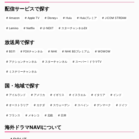
配信サービスで探す
Amazon
Apple TV
Disney+
Hulu
Huluプレミア
J:COM STREAM
Lemino
Netflix
U-NEXT
スターチャンネルEX
放送局で探す
BS11
FOXチャンネル
NHK
NHK BSプレミアム
WOWOW
アクションチャンネル
スターチャンネル
スーパー！ドラマTV
ミステリーチャンネル
国・地域で探す
アイルランド
アメリカ
イギリス
イスラエル
イタリア
インド
オーストラリア
カナダ
スウェーデン
スペイン
デンマーク
ドイツ
フランス
メキシコ
北欧
日本
海外ドラマNAVIについて