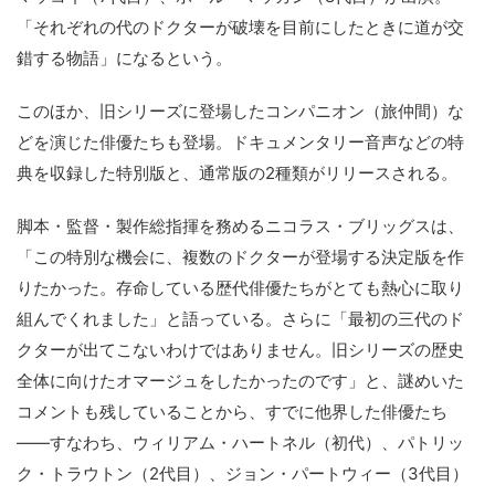
「それぞれの代のドクターが破壊を目前にしたときに道が交
錯する物語」になるという。
このほか、旧シリーズに登場したコンパニオン（旅仲間）な
どを演じた俳優たちも登場。ドキュメンタリー音声などの特
典を収録した特別版と、通常版の2種類がリリースされる。
脚本・監督・製作総指揮を務めるニコラス・ブリッグスは、
「この特別な機会に、複数のドクターが登場する決定版を作
りたかった。存命している歴代俳優たちがとても熱心に取り
組んでくれました」と語っている。さらに「最初の三代のド
クターが出てこないわけではありません。旧シリーズの歴史
全体に向けたオマージュをしたかったのです」と、謎めいた
コメントも残していることから、すでに他界した俳優たち
――すなわち、ウィリアム・ハートネル（初代）、パトリッ
ク・トラウトン（2代目）、ジョン・パートウィー（3代目）