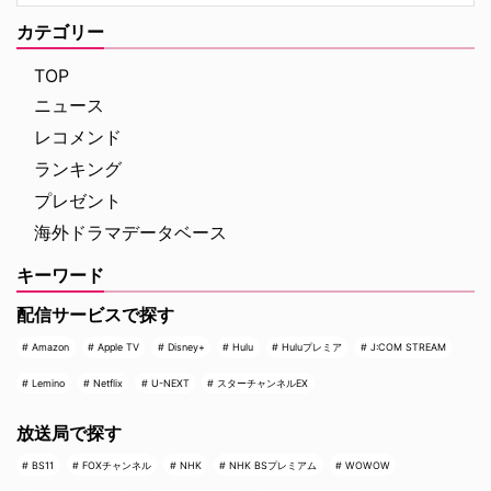
の原作の発表・収録と大きく順番
った熱気あふれるイベントの模様
が異なる本作。そうしたシャッフ
をレポートする。 大迫力のティ
カテゴリー
ルに加えて、あらすじや見どこ
ラノサウルスの前で恐竜トーク
ろ、キャストの経歴（その後 …
イベントは、恐竜展内に展示され
TOP
た大迫力のティラノサウ …
ニュース
レコメンド
ランキング
プレゼント
海外ドラマデータベース
キーワード
配信サービスで探す
Amazon
Apple TV
Disney+
Hulu
Huluプレミア
J:COM STREAM
Lemino
Netflix
U-NEXT
スターチャンネルEX
放送局で探す
BS11
FOXチャンネル
NHK
NHK BSプレミアム
WOWOW