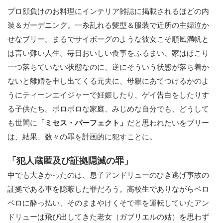
プロ顔負けのお料理にインテリア雑誌に掲載されるほどの内
装＆ガーデニング。一糸乱れる髪型＆服装で近所の主婦泣か
せなブリー。まるでサイボーグのような彼女こそ順風満帆と
は言い難い人生。毎日おいしい食事をふるまい、家はほこり
一つ落ちていない状態なのに、逆にそういう状態が落ち着か
ないと離婚を申し出てくる元夫に、母親にあてつけるかのよ
うにティーンエイジャーで妊娠したり、ゲイ告白をしたりす
る子供たち。ボロボロな家庭、みじめな自分でも、どうして
も世間に
「ミセス・パーフェクト」
だと思われたいをブリー
は、結果、数々の罪を計画的に犯すことに。
「犯人蔵匿及び証拠隠滅の罪」
中でも大きかったのは、息子アンドリューのひき逃げ事故の
証拠である車を隠蔽した罪だろう。高校生でありながらベロ
ベロに酔っ払い、そのままやけくそで車を運転していたアン
ドリューは飛び出してきた老女（ガブリエルの姑）を思わず