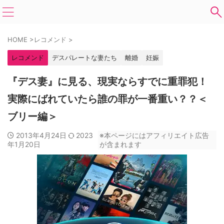
HOME
>
レコメンド
>
レコメンド
デスパレートな妻たち
離婚
妊娠
『デス妻』に見る、現実ならすでに重罪犯！
実際にばれていたら誰の罪が一番重い？？＜
ブリー編＞
2013年4月24日
2023
※本ページにはアフィリエイト広告
年1月20日
が含まれます