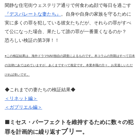
閑静な住宅街ウェステリア通りで何食わぬ顔で毎日を過ごす
『デスパレートな妻たち』
。自身や自身の家族を守るために
実に多くの罪を犯している彼女たちだが、それらの罪がすべ
て公になった場合、果たして誰の罪が一番重くなるのか？
恐ろしい検証の第3弾！！
※この検証結果は、海外ドラマNAVI独自の調査によるものです。本コラムの刑期はすべて日本
の法律にあてはめていますが、あくまですべて推定です。本業本職の方々、お見逃しいただ
ければ幸いです。
◆これまでの妻たちの検証結果◆
＜リネット編＞
＜ガブリエル編＞
■ミセス・パーフェクトを維持するために数々の犯
ブリー
罪を計画的に繰り返す
。