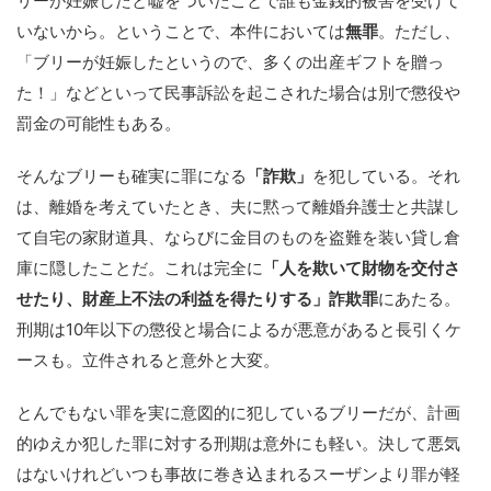
リーが妊娠したと嘘をついたことで誰も金銭的被害を受けて
いないから。ということで、本件においては
無罪
。ただし、
「ブリーが妊娠したというので、多くの出産ギフトを贈っ
た！」などといって民事訴訟を起こされた場合は別で懲役や
罰金の可能性もある。
そんなブリーも確実に罪になる
「詐欺」
を犯している。それ
は、離婚を考えていたとき、夫に黙って離婚弁護士と共謀し
て自宅の家財道具、ならびに金目のものを盗難を装い貸し倉
庫に隠したことだ。これは完全に
「人を欺いて財物を交付さ
せたり、財産上不法の利益を得たりする」詐欺罪
にあたる。
刑期は10年以下の懲役と場合によるが悪意があると長引くケ
ースも。立件されると意外と大変。
とんでもない罪を実に意図的に犯しているブリーだが、計画
的ゆえか犯した罪に対する刑期は意外にも軽い。決して悪気
はないけれどいつも事故に巻き込まれるスーザンより罪が軽