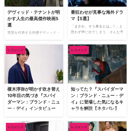
デヴィッド・テナントが明
番狂わせが見事な海外ドラ
かす人生の最高傑作映画5
マ【5選】
選
「まさか、そう来るとは…！」と
思わず声に出てしまう、そんな予
英国を代表する俳優デヴィッド・
想を覆す展開こそ海外ドラマの醍
テナント（『ドクター・フー』
醐味だろう。巧みに張り巡らされ
『グッド・オーメンズ』）が、映
た伏線や衝撃のドンデン返しに、
レコメンド
レコメンド
像ソフトメーカーの米Criterion社
気づけば最後まで一気見してしま
による人気企画「Criterion
うことも。そんな予想を鮮やかに
Closet」に登場した。数多の名作
裏切る番狂わせが見事な海外ドラ
映画のDVDやBlu-rayが並ぶ夢の
マを米TV Lineが取り上げている
ようなクローゼットを訪れたデヴ
ので、そのうち5作品を紹介しよ
ィッドは、自身が幼少期や俳優人
う。（※本記事は各作品の重要な
生の中で多大な影響を受けた名作
榎木淳弥が明かす吹き替え
知ってた？『スパイダーマ
ネタバレを含みますのでご注意く
映画をピックアップ。その魅力を
10年目の気づき『スパイ
ン：ブランド・ニュー・デ
ださい） 予想外の展開にビック
熱く語った。 『バンデットQ』か
ダーマン：ブランド・ニュ
イ』に登場した気になるキ
リさせられた海外ドラマ 『イカ
らオロノ劇の名作まで！独自のセ
ー・デイ』インタビュー
ャラを解説【ネタバレ】
ゲーム』 世界的ヒットを記録し
ンスで選ぶ名作群 最初に彼が手
た『イカゲーム』では、多額の賞
に取ったのは、テリー・ギリアム
『スパイダーマン：ブランド・ニ
『スパイダーマン：ブランド・ニ
金を懸けたデスゲームを通 …
監督による幻想的なファンタジー
ュー・デイ』日本語吹き替え版で
ュー・デイ』が大ヒット上映中。
…
レコメンド
レコメンド
ピーター・パーカー／スパイダー
ピーターやMJ、ネッドなどシリ