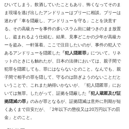
ひいてしまう。飲酒していたこともあり、怖くなってそのま
ま現場を逃げ出したアンドリューはブリーに相談。ブリーは
迷わず「車を隠蔽し、アンドリューを守る」ことを決意す
る。その高級カーを事件の多いスラム街に鍵つきのまま放置
し、盗まれるよう仕組む。結果、見事どこかの少年が高級カ
ーを盗み、一軒落着。ここで注目したいのが、事件の犯人で
あるアンドリューを隠匿した
「犯人隠匿罪」
について。リネ
ットのときにも触れたが、日本の法律においては、親子間で
犯罪を隠匿しても、罪にはならないとのこと。なんでも、親
子間で相手の罪を隠して、守るのは防ぎようのないことだと
いうことで、これまた納得いかないが、「犯人隠匿罪」にお
いては無罪。したがって、証拠を隠蔽した
「犯人蔵匿及び証
拠隠滅の罪」
のみが罪となるが、証拠隠滅は意外に刑期が短
くあくまで目安だが、「2年以下の懲役又は20万円以下の罰
金」とのこと。