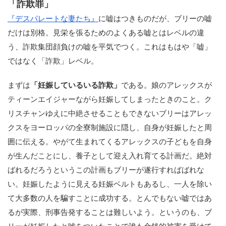
「詐欺罪」
『デスパレートな妻たち』
に嘘はつきものだが、ブリーの嘘
だけは別格。見栄を張るためのよくある嘘とはレベルの違
う、詐欺集団顔負けの嘘を平気でつく。これはもはや「嘘」
ではなく「詐欺」レベル。
まずは
「妊娠しているいる詐欺」
である。娘のアレックスが
ティーンエイジャーながら妊娠してしまったときのこと。ク
リスチャンゆえに中絶させることもできないブリーはアレッ
クスをヨーロッパの全寮制施設に隠し、自身が妊娠したと周
囲に伝える。やがて生まれてくるアレックスの子どもを自身
が生んだことにし、養子として迎え入れ育てる計画だ。絶対
ばれるだろうというこの計画もブリーが遂行すればばれな
い。妊娠したように見える妊娠ベルトもあるし、一人を除い
て大多数の人を騙すことに成功する。とんでもない嘘ではあ
るが実際、刑事告発することは難しいよう。というのも、ブ