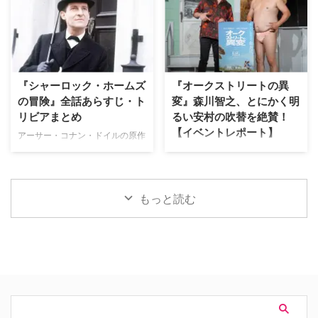
マンを演じる榎木淳弥にインタビ
ーズおなじみの顔ぶれはもちろ
ュー！ 孤独を抱えながらも成長
ん、他作品のヒーローや原作コミ
したピーターの魅力や、ハルク、
ックスのキャラクターも多数登場
パニッシャーたちとの掛け合い、
している。そこで、映画をすでに
そして本作に込められた意味につ
鑑賞した人向けに、気になるキャ
いて、たっぷり語ってもらった。
ラクターについて解説しよう。 ※
『シャーロック・ホームズ
『オークストリートの異
記憶をなくした世界で描かれる、
本記事には『スパイダーマン：ブ
の冒険』全話あらすじ・ト
変』森川智之、とにかく明
ピーターの「人間ドラマ」 ――
ランド・ニュー・デイ』のネタバ
リビアまとめ
るい安村の吹替を絶賛！
前作『スパイダーマン：ノー・ウ
レが含まれます。 アベンジャー
【イベントレポート】
ェイ・ホーム』ではドクター・ス
ズでおなじみバナー博士が登場！
アーサー・コナン・ドイルの原作
トレンジの魔術により、MJやネ
マーベル・シネマティック・ユニ
小説をもとに、ジェレミー・ブレ
J.J.エイブラムス製作の最新作映
ッドを含む全世界の人々からピー
バース（以下、MCU）でおなじ
ットが主演して1984年から1994
画『オークストリートの異変』が
ター・パーカーに関する記憶が消
み、天才物理化学者のブルース・
年まで放送された名作ドラマ『シ
8月14日（金）より日米同時公開
されてしまいました。あらため …
バナーが登場！ 過去には宇宙 …
ャーロック・ホームズの冒険』。
される。本作の公開を記念し、7
もっと読む
短編・長編合わせて60ある原作
月29日（水）にパシフィコ横浜
のうち、ドラマ化された全41話
「ヨコハマ恐竜展2026」内にて
のあらすじや裏話、トリビアをご
イベントを開催。会場には日本語
紹介！（※ドラマ版、原作小説の
吹替を担当した森川智之と、ハリ
ネタバレを含みますのでご注意く
ウッド映画吹替初挑戦となるとに
ださい） 『シャーロック・ホー
かく明るい安村が登壇。巨大ティ
ムズの冒険』エピソード一覧 実
ラノサウルスの前で、作品への思
はところどころでコナン・ドイル
いやアフレコ裏話をたっぷりと語