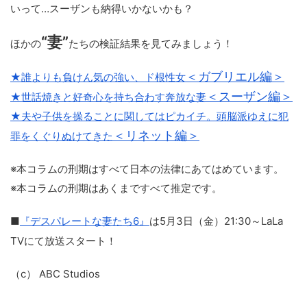
いって…スーザンも納得いかないかも？
“妻”
ほかの
たちの検証結果を見てみましょう！
＜ガブリエル編＞
★誰よりも負けん気の強い、ド根性女
＜スーザン編＞
★世話焼きと好奇心を持ち合わす奔放な妻
★夫や子供を操ることに関してはピカイチ。頭脳派ゆえに犯
＜リネット編＞
罪をくぐりぬけてきた
※本コラムの刑期はすべて日本の法律にあてはめています。
※本コラムの刑期はあくまですべて推定です。
■
『デスパレートな妻たち6』
は5月3日（金）21:30～LaLa
TVにて放送スタート！
（c） ABC Studios