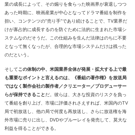
業の成長によって、その煽りを食らった映画界が衰退しつつ
あった時期に、映画産業が中心となってドラマ番組を制作を
担い、コンテンツの”売り手”であり続けることで、TV業界だ
けが寡占的に成長するのを防ぐために法的に生まれた市場シ
ステムなのだそうだ。この仕組みを生んだ法律はのちに不要
となって無くなったが、合理的な市場システムだけは残った
のだという。
そして
この体制の中、米国業界全体が発展・拡大する上で最
も重要なポイントと言えるのは、《番組の著作権》を放送局
ではなく製作会社の製作者／クリエーター／プロデューサー
らが保持できること
だ。彼らは、大きな投資のリスクを負っ
て番組を創り上げ、市場に評価されさえすれば、米国内のTV
局で初放送し、他の局で何度も再放送し、さらに放送権を海
外市場に売りに出し、DVDやブルーレイを発売して、莫大な
利益を得ることができる。