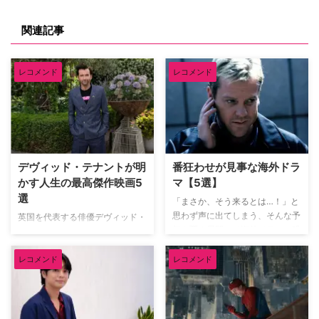
関連記事
レコメンド
レコメンド
デヴィッド・テナントが明
番狂わせが見事な海外ドラ
かす人生の最高傑作映画5
マ【5選】
選
「まさか、そう来るとは…！」と
思わず声に出てしまう、そんな予
英国を代表する俳優デヴィッド・
想を覆す展開こそ海外ドラマの醍
テナント（『ドクター・フー』
醐味だろう。巧みに張り巡らされ
『グッド・オーメンズ』）が、映
た伏線や衝撃のドンデン返しに、
レコメンド
レコメンド
像ソフトメーカーの米Criterion社
気づけば最後まで一気見してしま
による人気企画「Criterion
うことも。そんな予想を鮮やかに
Closet」に登場した。数多の名作
裏切る番狂わせが見事な海外ドラ
映画のDVDやBlu-rayが並ぶ夢の
マを米TV Lineが取り上げている
ようなクローゼットを訪れたデヴ