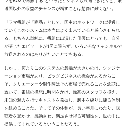
ンをBOXで再販する”といったビジネスも展開できたりと、放
送面以外の収益のチャンスが増すことは想像に難くない。
ドラマ番組が「商品」として、国中のネットワークに浸透し
ていくこのシステムは本当によく出来ていると感心させられ
る。もちろん単純に、番組に出演した俳優にとっても、自分
が演じたエピソードが1局に限らず、いろいろなチャンネルで
放送されるのはありがたいことでもある。
しかし、何よりこのシステムの意義が大きいのは、シンジケ
ーション市場があり、ビッグビジネスの機会があるからこ
そ、クリエーターや製作陣はその市場で売れることを念頭に
置いて、番組の構想に時間をかけ、最高のスタッフを揃え、
未知の魅力を持つキャストを発掘し、脚本を練りに練る体制
を組めることだ。そしてその体制が、長い年月にわたり、視
聴者を驚かせ、感動させ、満足させ得る可能性を、世の中に
提供してくれているということだろう。