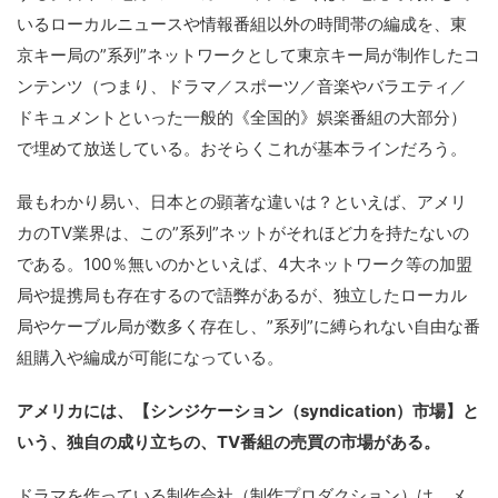
いるローカルニュースや情報番組以外の時間帯の編成を、東
京キー局の”系列”ネットワークとして東京キー局が制作したコ
ンテンツ（つまり、ドラマ／スポーツ／音楽やバラエティ／
ドキュメントといった一般的《全国的》娯楽番組の大部分）
で埋めて放送している。おそらくこれが基本ラインだろう。
最もわかり易い、日本との顕著な違いは？といえば、アメリ
カのTV業界は、この”系列”ネットがそれほど力を持たないの
である。100％無いのかといえば、4大ネットワーク等の加盟
局や提携局も存在するので語弊があるが、独立したローカル
局やケーブル局が数多く存在し、”系列”に縛られない自由な番
組購入や編成が可能になっている。
アメリカには、【シンジケーション（syndication）市場】と
いう、独自の成り立ちの、TV番組の売買の市場がある。
ドラマを作っている制作会社（制作プロダクション）は、メ