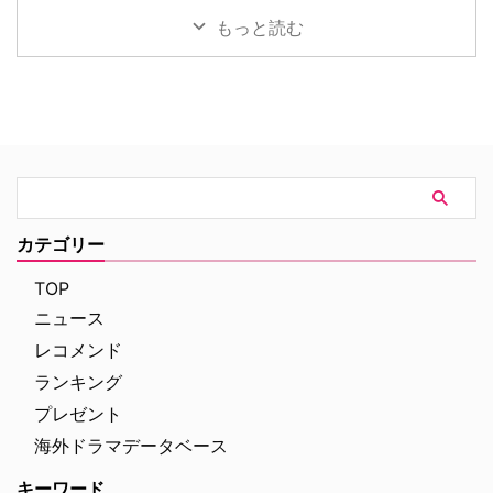
されてしまいました。あらため …
バナーが登場！ 過去には宇宙 …
ャーロック・ホームズの冒険』。
される。本作の公開を記念し、7
もっと読む
短編・長編合わせて60ある原作
月29日（水）にパシフィコ横浜
のうち、ドラマ化された全41話
「ヨコハマ恐竜展2026」内にて
のあらすじや裏話、トリビアをご
イベントを開催。会場には日本語
紹介！（※ドラマ版、原作小説の
吹替を担当した森川智之と、ハリ
ネタバレを含みますのでご注意く
ウッド映画吹替初挑戦となるとに
ださい） 『シャーロック・ホー
かく明るい安村が登壇。巨大ティ
ムズの冒険』エピソード一覧 実
ラノサウルスの前で、作品への思
はところどころでコナン・ドイル
いやアフレコ裏話をたっぷりと語
の原作の発表・収録と大きく順番
った熱気あふれるイベントの模様
が異なる本作。そうしたシャッフ
をレポートする。 大迫力のティ
カテゴリー
ルに加えて、あらすじや見どこ
ラノサウルスの前で恐竜トーク
ろ、キャストの経歴（その後 …
イベントは、恐竜展内に展示され
TOP
た大迫力のティラノサウ …
ニュース
レコメンド
ランキング
プレゼント
海外ドラマデータベース
キーワード