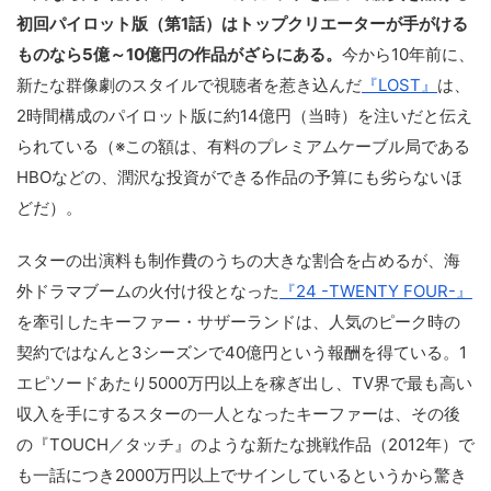
初回パイロット版（第1話）はトップクリエーターが手がける
ものなら5億～10億円の作品がざらにある。
今から10年前に、
新たな群像劇のスタイルで視聴者を惹き込んだ
『LOST』
は、
2時間構成のパイロット版に約14億円（当時）を注いだと伝え
られている（※この額は、有料のプレミアムケーブル局である
HBOなどの、潤沢な投資ができる作品の予算にも劣らないほ
どだ）。
スターの出演料も制作費のうちの大きな割合を占めるが、海
外ドラマブームの火付け役となった
『24 -TWENTY FOUR-』
を牽引したキーファー・サザーランドは、人気のピーク時の
契約ではなんと3シーズンで40億円という報酬を得ている。1
エピソードあたり5000万円以上を稼ぎ出し、TV界で最も高い
収入を手にするスターの一人となったキーファーは、その後
の『TOUCH／タッチ』のような新たな挑戦作品（2012年）で
も一話につき2000万円以上でサインしているというから驚き