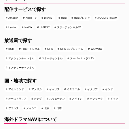
配信サービスで探す
Amazon
Apple TV
Disney+
Hulu
Huluプレミア
J:COM STREAM
Lemino
Netflix
U-NEXT
スターチャンネルEX
放送局で探す
BS11
FOXチャンネル
NHK
NHK BSプレミアム
WOWOW
アクションチャンネル
スターチャンネル
スーパー！ドラマTV
ミステリーチャンネル
国・地域で探す
アイルランド
アメリカ
イギリス
イスラエル
イタリア
インド
オーストラリア
カナダ
スウェーデン
スペイン
デンマーク
ドイツ
フランス
メキシコ
北欧
日本
海外ドラマNAVIについて