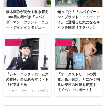
ので、そのうち5作品を紹介しよ
ィッドは、自身が幼少期や俳優人
う。（※本記事は各作品の重要な
生の中で多大な影響を受けた名作
榎木淳弥が明かす吹き替え
知ってた？『スパイダーマ
ネタバレを含みますのでご注意く
映画をピックアップ。その魅力を
10年目の気づき『スパイ
ン：ブランド・ニュー・デ
ださい） 予想外の展開にビック
熱く語った。 『バンデットQ』か
ダーマン：ブランド・ニュ
イ』に登場した気になるキ
リさせられた海外ドラマ 『イカ
らオロノ劇の名作まで！独自のセ
ー・デイ』インタビュー
ャラを解説【ネタバレ】
ゲーム』 世界的ヒットを記録し
ンスで選ぶ名作群 最初に彼が手
た『イカゲーム』では、多額の賞
に取ったのは、テリー・ギリアム
『スパイダーマン：ブランド・ニ
『スパイダーマン：ブランド・ニ
金を懸けたデスゲームを通 …
監督による幻想的なファンタジー
ュー・デイ』日本語吹き替え版で
ュー・デイ』が大ヒット上映中。
…
レコメンド
レコメンド
ピーター・パーカー／スパイダー
ピーターやMJ、ネッドなどシリ
マンを演じる榎木淳弥にインタビ
ーズおなじみの顔ぶれはもちろ
ュー！ 孤独を抱えながらも成長
ん、他作品のヒーローや原作コミ
したピーターの魅力や、ハルク、
ックスのキャラクターも多数登場
パニッシャーたちとの掛け合い、
している。そこで、映画をすでに
そして本作に込められた意味につ
鑑賞した人向けに、気になるキャ
いて、たっぷり語ってもらった。
ラクターについて解説しよう。 ※
『シャーロック・ホームズ
『オークストリートの異
記憶をなくした世界で描かれる、
本記事には『スパイダーマン：ブ
の冒険』全話あらすじ・ト
変』森川智之、とにかく明
ピーターの「人間ドラマ」 ――
ランド・ニュー・デイ』のネタバ
リビアまとめ
るい安村の吹替を絶賛！
前作『スパイダーマン：ノー・ウ
レが含まれます。 アベンジャー
【イベントレポート】
ェイ・ホーム』ではドクター・ス
ズでおなじみバナー博士が登場！
アーサー・コナン・ドイルの原作
トレンジの魔術により、MJやネ
マーベル・シネマティック・ユニ
小説をもとに、ジェレミー・ブレ
J.J.エイブラムス製作の最新作映
ッドを含む全世界の人々からピー
バース（以下、MCU）でおなじ
ットが主演して1984年から1994
画『オークストリートの異変』が
ター・パーカーに関する記憶が消
み、天才物理化学者のブルース・
年まで放送された名作ドラマ『シ
8月14日（金）より日米同時公開