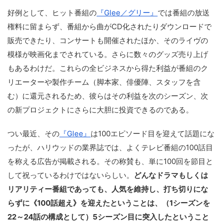
好例として、ヒット番組の
『Glee／グリー』
では番組の放送
権料に留まらず、番組から曲がCD化されたりダウンロードで
販売できたり、コンサートも開催されたほか、そのライヴの
模様が映画化までされている。さらに数々のグッズ売り上げ
もあるわけだ。これらの全ビジネスから得た利益が番組のク
リエーターや製作チーム（脚本家、俳優陣、スタッフを含
む）に還元されるため、彼らはその利益を次のシーズン、次
の新プロジェクトにさらに大胆に投資できるのである。
つい最近、その
『Glee』
は100エピソード目を迎えて話題にな
ったが、ハリウッドの業界誌では、よくテレビ番組の100話目
を称える広告が掲載される。その称賛も、単に100回を節目と
して祝っているわけではないらしい。
どんなドラマもしくは
リアリティー番組であっても、人気を維持し、打ち切りにな
らずに《100話超え》を迎えたということは、（1シーズンを
22～24話の構成として）5シーズン目に突入したということ