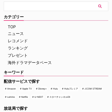
更が生んだドラマチックな動向が
いていたんです。でも、どれも買
世界中で大きな話題を呼んでい
ってもらえなかっただけのことで
る。それでは、7月に発表された
すよ。単純に運がなかったんで
主要な最新情報を振り返っていこ
カテゴリー
す。HBOでどうしてもや …
う。 2026年7月に打ち切り・終
了が決定した主な作品 評 …
TOP
ニュース
レコメンド
ランキング
プレゼント
海外ドラマデータベース
キーワード
配信サービスで探す
Amazon
Apple TV
Disney+
Hulu
Huluプレミア
J:COM STREAM
Lemino
Netflix
U-NEXT
スターチャンネルEX
放送局で探す