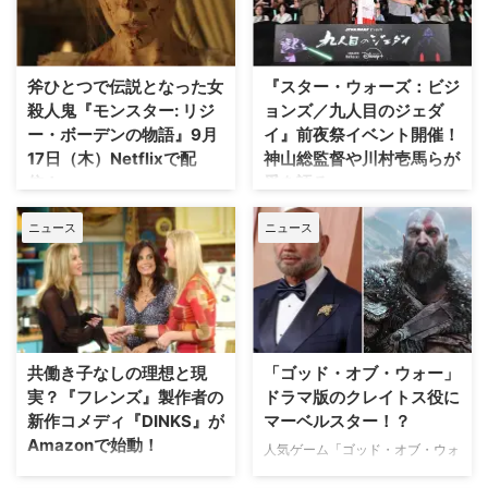
斧ひとつで伝説となった女
『スター・ウォーズ：ビジ
殺人鬼『モンスター: リジ
ョンズ／九人目のジェダ
ー・ボーデンの物語』9月
イ』前夜祭イベント開催！
17日（木）Netflixで配
神山総監督や川村壱馬らが
信！
愛を語る
『Glee』のライアン・マーフィ
2026年8月4日（火）、日本発の
ニュース
ニュース
ーとイアン・ブレナンが手掛ける
「スター・ウォーズ」長編アニメ
Netflixの大ヒット・アンソロジー
シリーズ『スター・ウォーズ：ビ
『モンスター』シリーズ最新作
ジョンズ／九人目のジェダイ』の
『モンスター: リジー・ボーデン
配信を記念し、前夜祭2話上映イ
の物語』の初解禁画像と配信開始
ベントが開催された。イベントに
日が発表された。世界中が注視す
は神山健治総監督をはじめとする
る本作は、9月17日（木）より
豪華制作陣とキャスト、さらにフ
共働き子なしの理想と現
「ゴッド・オブ・ウォー」
Netflixにて世界独占配信される。
ァン代表としてTHE RAMPAGEの
実？『フレンズ』製作者の
ドラマ版のクレイトス役に
斧ひとつで築いた悪名——『モン
川村壱馬が登壇し、作品の魅力や
新作コメディ『DINKS』が
マーベルスター！？
スター: リジー・ボーデンの物
制作の舞台裏について熱いトーク
Amazonで始動！
人気ゲーム「ゴッド・オブ・ウォ
語』 本作は、一人の若き女性が
を繰り広げた。 ジェダイローブ
ー」シリーズをもとにした
いかにして世間の抱く「殺人鬼の
姿の川村壱馬が登壇！ 世代を超
Amazon MGM Studiosが、即興