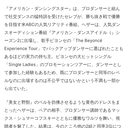
『アメリカン・ダンシングスター』は、プロダンサーと組ん
で社交ダンスの猛特訓を受けたセレブが、勝ち抜き戦で優勝
を目指す米ABCの人気リアリティ番組。ヘザーは、人気ダン
スオーディション番組『アメリカン・ダンスアイドル（』シ
ーズン2に出場し、歌手ビヨンセの「The Beyoncé
Experience Tour」でバックアップダンサーに選ばれたことも
あるほどの実力の持ち主。ビヨンセの大ヒットシングル
「Single Ladies」のプロモーションツアーに、ダンサーとし
て参加した経験もあるため、既にプロダンサーと同等のレベ
ルなのに出場するのは不公平ではないかという不満も一部か
ら出ていた。
『美女と野獣』のベルを彷彿させるような黄色のドレスをま
とったヘザーは、ペアの相手、プロダンサー講師であるマッ
クス・シュマーコフスキーとともに優雅なワルツを舞い、視
聴者を魅了した。結果は、今のところ他の2組と同率3位につ