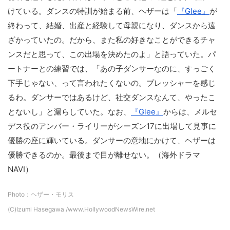
けている。ダンスの特訓が始まる前、ヘザーは「
『Glee』
が
終わって、結婚、出産と経験して母親になり、ダンスから遠
ざかっていたの。だから、また私の好きなことができるチャ
ンスだと思って、この出場を決めたのよ」と語っていた。パ
ートナーとの練習では、「あの子ダンサーなのに、すっごく
下手じゃない、って言われたくないの。プレッシャーを感じ
るわ。ダンサーではあるけど、社交ダンスなんて、やったこ
とないし」と漏らしていた。なお、
『Glee』
からは、メルセ
デス役のアンバー・ライリーがシーズン17に出場して見事に
優勝の座に輝いている。ダンサーの意地にかけて、ヘザーは
優勝できるのか。最後まで目が離せない。（海外ドラマ
NAVI）
Photo：ヘザー・モリス
(C)Izumi Hasegawa /www.HollywoodNewsWire.net