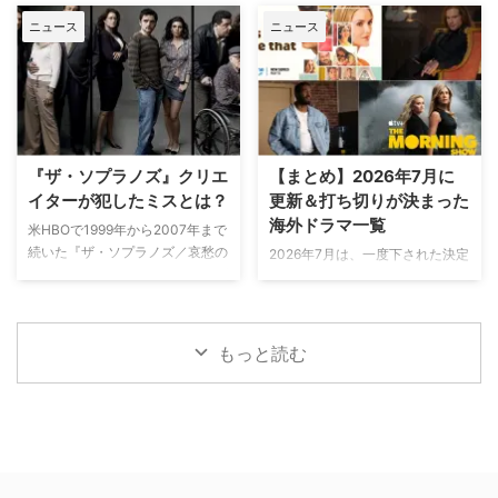
Amazonによるドラマ版で、主人
イメージ」を覆したのかを描き出
えて愛される「スター・ウォー
コメディドラマ『DINKS（原
ニュース
ニュース
公クレイトス役がリキャストされ
す物語だ。必要だったのは、たっ
ズ」への熱い思い 配信開始を翌
題）』のシリーズ化に正式なゴー
ることになったのは、先日お伝え
た一本の斧だけであった。シリー
日に控えたイベントには、神山総
サインを出した。パイロット版の
した通り。その後任としてマーベ
ズ初となる …
監督、多田俊介監督、 …
発注から2年以上を経て、ついに
ルスターが交渉中だと報じられて
本格始動となる。本作は、大ヒッ
いる。 元プロレスラーの肉体美
トシットコム『フレンズ』や
を買われる？ もともとクレイト
Netflixの人気コメディ『グレイス
ス役に起用されていたのはライア
＆フランキー』を手掛けた名プロ
『ザ・ソプラノズ』クリエ
【まとめ】2026年7月に
ン・ハースト（『ウォーキング・
デューサー、マルタ・カウフマン
イターが犯したミスとは？
更新＆打ち切りが決まった
デッド』）。だが、撮影を開始し
が贈る注目作だ。 理想のマイホ
海外ドラマ一覧
て4ヵ月後の6月下旬に撮影現場
米HBOで1999年から2007年まで
ーム改修で描く「ふたりだけの人
で重傷を負い、完全に回復するに
続いた『ザ・ソプラノズ／哀愁の
生」 タイトルの『DINKS』と
2026年7月は、一度下された決定
はかなりの時間を要することから
マフィア』のクリエイター、デヴ
は、「Dual Income, No Kids（共
の撤回や、高評価を獲得した作品
降板が決まった。 後任として報
ィッド・チェイスが自身の犯した
働き・子供なし）」の略称。物語
の突然の終了といった波乱に満ち
じられているのは、『ガーディア
失態について語った。米
の主人公は、結婚や子 …
たニュースが相次ぎ、海外ドラマ
ン …
Deadlineが伝えている。 ドラマ
シーンの予測不能な厳しさとダイ
もっと読む
内で語られていたのとはまったく
ナミズムを象徴する月となった。
の別人に エミー賞をはじめ数々
特に一度シーズン更新が決まって
の賞に輝いた『ザ・ソプラノズ』
いたビッグタイトルの急な製作中
終了後、20年近くほとんど作品
止や、打ち切り報道からの起死回
に関わっていなかったチェイス。
生となる継続発表など、配信プラ
しかし、水面下では仕事をしてい
ットフォームやスタジオの戦略変
たという。 「いろいろ脚本は書