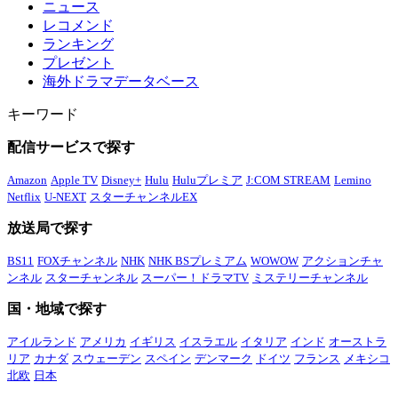
ニュース
レコメンド
ランキング
プレゼント
海外ドラマデータベース
キーワード
配信サービスで探す
Amazon
Apple TV
Disney+
Hulu
Huluプレミア
J:COM STREAM
Lemino
Netflix
U-NEXT
スターチャンネルEX
放送局で探す
BS11
FOXチャンネル
NHK
NHK BSプレミアム
WOWOW
アクションチャ
ンネル
スターチャンネル
スーパー！ドラマTV
ミステリーチャンネル
国・地域で探す
アイルランド
アメリカ
イギリス
イスラエル
イタリア
インド
オーストラ
リア
カナダ
スウェーデン
スペイン
デンマーク
ドイツ
フランス
メキシコ
北欧
日本