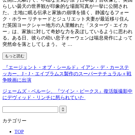
らしい曇天の世界観が印象的な場面写真が一挙に公開され
た。 土地に眠る伝承と家族の崩壊を描く、静謐なるフォー
ク・ホラー リチャードとジュリエット夫妻が最近移り住ん
だ英国ヨークシャー地方の人里離れた「スターヴ・エイカ
ー」は、家族に対して奇妙な力を及ぼしているように思われ
る。ある日、彼らの幼い息子オーウェンは喘息発作によって
突然命を落としてしまう。 そ …
もっと読む
『エージェント・オブ・シールド』イアン・デ・カーステ
ッカー、J・J・エイブラムス製作のスーパーナチュラル＋戦
争映画に出演
ジェームズ・ベルーシ、『ツイン・ピークス』復活版撮影中
にデヴィッド・リンチに怒られていた
カテゴリー
TOP