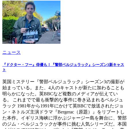
ニュース
『ドクター・フー』俳優も！『警部ベルジュラック』シーズン3新キャス
ト
英国ミステリー『警部ベルジュラック』シーズン3の撮影が
始まっている。また、4人のキャストが新たに加わることも
明らかになった。英BBCなど複数のメディアが伝えてい
る。 これまでで最も衝撃的な事件に巻き込まれるベルジュ
ラック 1981年から1991年にかけて英BBCで放送されたジョ
ン・ネトルズ主演ドラマ『Bergerac（原題）』をリブートし
た本作。イギリス海峡に浮かぶジャージー島を舞台に、警部
のジム・ベルジュラックが事件に挑む人気シリーズだ。本国