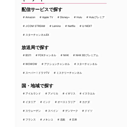
配信サービスで探す
Amazon
Apple TV
Disney+
Hulu
Huluプレミア
J:COM STREAM
Lemino
Netflix
U-NEXT
スターチャンネルEX
放送局で探す
BS11
FOXチャンネル
NHK
NHK BSプレミアム
WOWOW
アクションチャンネル
スターチャンネル
スーパー！ドラマTV
ミステリーチャンネル
国・地域で探す
アイルランド
アメリカ
イギリス
イスラエル
イタリア
インド
オーストラリア
カナダ
ロ
スウェーデン
スペイン
デンマーク
ドイツ
フランス
メキシコ
北欧
日本