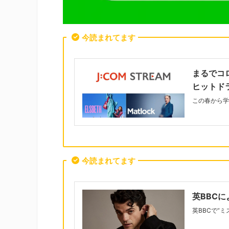
今読まれてます
まるでコ
ヒットド
この春から学
今読まれてます
英BBC
英BBCで“