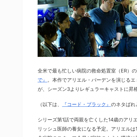
全米で最も忙しい病院の救命処置室（ER）
で』
。本作でアリエル・バーデンを演じるエ
が、シーズン3よりレギュラーキャストに昇格す
（以下は、
『コード・ブラック』
のネタばれ
シリーズ第1話で両親を亡くした14歳のア
リッシュ医師の養女になる予定。アリエルは