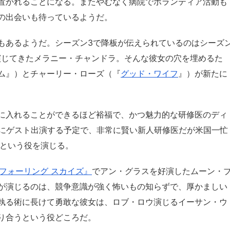
置かれることになる。またやむなく病院でボランティア活動も
の出会いも待っているようだ。
もあるようだ。シーズン3で降板が伝えられているのはシーズ
演じてきたメラニー・チャンドラ。そんな彼女の穴を埋めるた
ム』）とチャーリー・ローズ（『
グッド・ワイフ
』）が新たに
に入れることができるほど裕福で、かつ魅力的な研修医のディ
話にゲスト出演する予定で、非常に賢い新人研修医だが米国一忙
ーという役を演じる。
フォーリング スカイズ』
でアン・グラスを好演したムーン・
が演じるのは、競争意識が強く怖いもの知らずで、厚かましい
執る術に長けて勇敢な彼女は、ロブ・ロウ演じるイーサン・ウ
り合うという役どころだ。