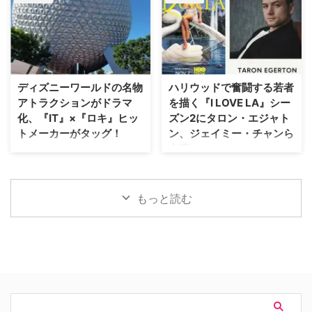
配信する …
フ『Heckler（仮題）』の企画開
を経て、クリス・カーター監督の
発が中止されたことが明らかにな
手によるよりダークなディレクタ
った。一時は同フランチャイズ初
ーズ・カット版として遂に日の目
の英語によるドラマシリーズとし
を浴びることが決定した。 18年
て期待されていたが、動画配信プ
の時を経て明かされる『X-ファイ
ラットフォーム側の戦略変更など
ル』第2作の真の姿 カーターが脚
ディズニーワールドの名物
ハリウッドで奮闘する若者
を受け、プロジェクトは表舞台か
本・監督を務めた本作の本来のビ
アトラクションがドラマ
を描く『I LOVE LA』シー
ら姿を消すこととなった。米
ジョンが解禁されるにあたり、
化、『IT』×『ロキ』ヒッ
ズン2にタロン・エジャト
ThePlaylistが報じている。 デヴ
Entertainment Weekly（EW）誌
トメーカーがタッグ！
ン、ジェイミー・チャンら
ィッド・フィンチャーが進めてい
はホラー映画さながらの予告編映
出演
た極秘企画『Heckler』とは？
像を独独入手。新たに付与された
Disney+が、ウォルト・ディズニ
2024年、フィンチャーがNetf …
タイトルは『The X-Files: I Want
ー・ワールド（WDW）のパーク
HBOの話題作『I LOVE LA』シー
to B …
EPCOTを代表する大人気アトラ
ズン2に、『キングスマン』のタ
クションに着想を得たドラマ作品
ロン・エジャトンや『The
もっと読む
『Spaceship Earth（原題）』の
Gifted ザ・ギフテッド』のジェ
パイロット版を発注した。 ディ
イミー・チャンら注目キャストが
ズニーワールドのシンボルが実写
ゲスト出演することがわかった。
ドラマ化へ！ 製作を手掛けるの
米Deadlineが報じている。 過酷
は、映画『IT／イット “それ”が見
なハリウッドで夢を追う若者たち
えたら、終わり。』の前日譚ドラ
の物語『I LOVE LA』 レイチェ
マ『IT／イット ウェルカム・ト
ル・セノット（『ボトムス ～最
ゥ・デリー “それ”が見えたら、終
底で最強？な私たち～』）が製