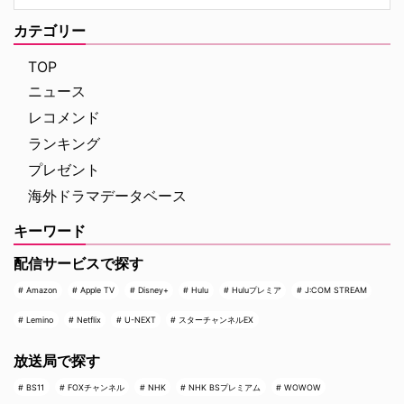
わり。』で知られるジェイソン・
作・製作総指揮・主演を兼任する
フュークスと、ドラマシリーズ
『I Love LA』は、ロサンゼルス
カテゴリー
『ロキ』のマイケル・ウォルドロ
を舞台に人生と恋を模索する野心
ン。そしてスタジオは20th …
溢れる友人グループを描く話題
TOP
作。過酷なハリウッドで成功 …
ニュース
レコメンド
ランキング
プレゼント
海外ドラマデータベース
キーワード
配信サービスで探す
Amazon
Apple TV
Disney+
Hulu
Huluプレミア
J:COM STREAM
Lemino
Netflix
U-NEXT
スターチャンネルEX
放送局で探す
BS11
FOXチャンネル
NHK
NHK BSプレミアム
WOWOW