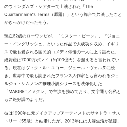
のウィンダムズ・シアターで上演された「The
Quartermaine”s Terms（原題）」という舞台で共演したこと
がきっかけだったそう。
現在62歳のローワンだが、『ミスター・ビーン』、『ジョニ
ー・イングリッシュ』といった作品で大成功を収め、イギリ
スで最も愛される国民的コメディ俳優の一人に上り詰めた。
総資産は7000万ポンド（約100億円）を超えると言われてい
る。現在はヴィクトル・ユゴー、ジュール・ヴェルヌに続
き、世界中で最も読まれたフランス人作家とも言われるジョ
ルジュ・シムノンの推理小説シリーズを映像化した
『MAIGRET／メグレ』で主演を務めており、文字通り公私と
もに絶好調のようだ。
彼は1990年に元メイクアップアーティストのサネトラ・サス
トリー（55歳）と結婚したが、2013年には夫婦生活が破綻、