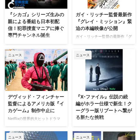
『シカゴ』シリーズ生みの
ガイ・リッチー監督最新作
親による番組も日本初配
『グレイ・ミッション』緊
信！犯罪捜査マニアに捧ぐ
迫の本編映像が公開
専門チャンネル誕生
ガイ・リッチー監督の最新作『グ
レイ・ミッション』がの公開に先
日本唯一のミステリードラマ専門
立ち、ジェイク・ギレンホールと
チャンネル「ミステリーチャンネ
ニュース
ニュース
ヘンリー・カヴィルによるスタイ
ル」が、開局月である8月に展開
リッシュなアクションとユーモア
する新たなサービスとして、犯罪
が詰まった本編映像が公開され
捜査に特化した新たな専門チャン
た。さらに、著名人たちからの絶
ネル「THE 犯罪捜査ファイル・
賛コメントも到着した。 最強の
チャンネル」をスタート。 『ラ
二人が挑む成功率ゼロパーセント
イン・オブ・デューティ』キャス
の奪還計画！映画『グレイ・ミッ
トが贈る犯罪ドキュメンタリーも
デヴィッド・フィンチャー
『X-ファイル』伝説の続
ション』 『シャーロック・ホー
本チャンネルは、JCOM株式会社
監督によるアメリカ版『イ
編がホラー仕様で新生！ク
ムズ』や『コードネーム
がAmazon Prime Videoで提供す
カゲーム』制作中止に
ーグラー版リブートへ繋が
U.N.C.L.E.』で世界中の映画ファ
る新たなチャンネルパッケージサ
る新たな挑戦
ンを熱狂させたガイ・リッチー監
ービス「プレミアTVパック」の
Netflixの世界的大ヒットドラマ
督の最新作は、最高にセクシーで
うちのチャンネルの一つで、人気
『イカゲーム』を巡り、デヴィッ
SFサスペンスの金字塔『X-ファ
最高に危険なノンストップ・バデ
の高い犯罪捜査ドラマや放送には
ド・フィンチャー監督がメガホン
イル』の劇場版第2作『X-ファイ
ィアクションだ。アメリカ海軍 …
ないクライムドキュメンタリーを
ニュース
ニュース
をとる予定だった英語版スピンオ
ル：真実を求めて』が、18年の時