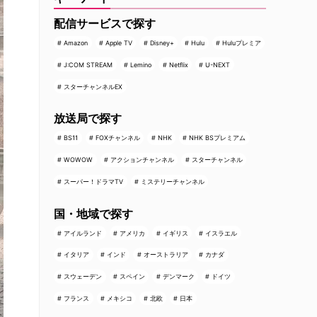
配信サービスで探す
Amazon
Apple TV
Disney+
Hulu
Huluプレミア
J:COM STREAM
Lemino
Netflix
U-NEXT
スターチャンネルEX
放送局で探す
BS11
FOXチャンネル
NHK
NHK BSプレミアム
WOWOW
アクションチャンネル
スターチャンネル
スーパー！ドラマTV
ミステリーチャンネル
国・地域で探す
アイルランド
アメリカ
イギリス
イスラエル
イタリア
インド
オーストラリア
カナダ
スウェーデン
スペイン
デンマーク
ドイツ
フランス
メキシコ
北欧
日本