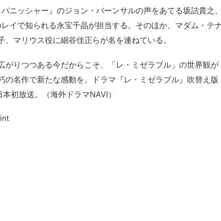
el パニッシャー』のジョン・バーンサルの声をあてる坂詰貴之
のレイで知られる永宝千晶が担当する。そのほか、マダム・テ
子、マリウス役に細谷佳正らが名を連ねている。
広がりつつある今だからこそ、「レ・ミゼラブル」の世界観が
朽の名作で新たな感動を。ドラマ『レ・ミゼラブル』吹替え版
日本初放送。（海外ドラマNAVI）
nt