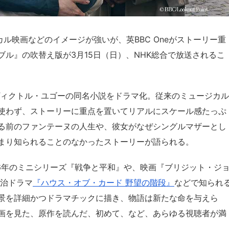
ル映画などのイメージが強いが、英BBC Oneがストーリー重
ル』の吹替え版が3月15日（日）、NHK総合で放送されるこ
ヴィクトル・ユゴーの同名小説をドラマ化。従来のミュージカル
使わず、ストーリーに重点を置いてリアルにスケール感たっぷ
る前のファンテーヌの人生や、彼女がなぜシングルマザーとし
まり知られることのなかったストーリーが語られる。
16年のミニシリーズ『戦争と平和』や、映画『ブリジット・ジ
政治ドラマ
『ハウス・オブ・カード 野望の階段』
などで知られ
景を詳細かつドラマチックに描き、物語は新たな命を与えら
画を見た、原作を読んだ、初めて、など、あらゆる視聴者が満