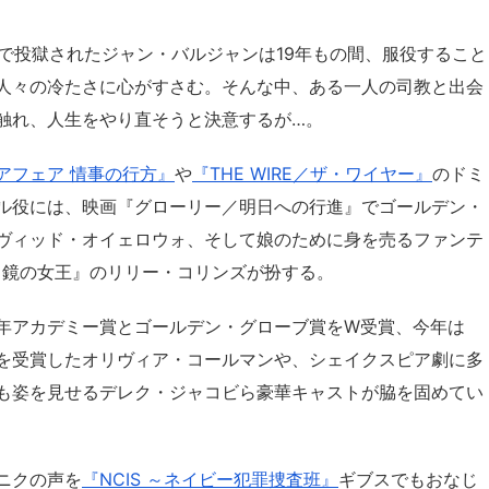
んで投獄されたジャン・バルジャンは19年もの間、服役すること
人々の冷たさに心がすさむ。そんな中、ある一人の司教と出会
触れ、人生をやり直そうと決意するが…。
アフェア 情事の行方』
や
『THE WIRE／ザ・ワイヤー』
のドミ
ル役には、映画『グローリー／明日への行進』でゴールデン・
ヴィッド・オイェロウォ、そして娘のために身を売るファンテ
と鏡の女王』のリリー・コリンズが扮する。
年アカデミー賞とゴールデン・グローブ賞をW受賞、今年は
を受賞したオリヴィア・コールマンや、シェイクスピア劇に多
も姿を見せるデレク・ジャコビら豪華キャストが脇を固めてい
ニクの声を
『NCIS ～ネイビー犯罪捜査班』
ギブスでもおなじ