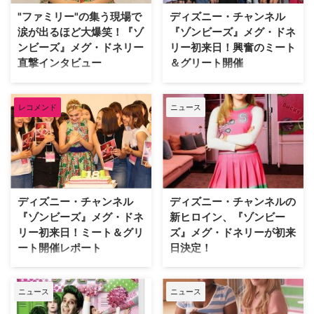
それを記念し、DVDに収録され
DVDに収録されているボーナス
"ファミリー"の集う現場で
ディズニー・チャンネル
るボーナス映像の中から、ディズ
映像より、幻の未公開シーンの一
涙が出るほど大爆笑！『ゾ
『ゾンビーズ』メグ・ドネ
ニーの次世代スターた…
部とさらに、主演を務…
ンビーズ』メグ・ドネリー
リー初来日！興奮のミート
直撃インタビュー
＆グリート開催
ゾンビと人間の女の子の恋を描く
ディズニーが『ハイスクール・ミ
ディズニーの青春ミュージカル
ュージカル』『ディセンダント』
レコメンド
ニュース
TV映画『ゾンビーズ』の英語歌
といった大ヒット青春ミュージカ
詞付バージョン（二ヵ国語版）
ルに続けて贈る、ゾンビと人間の
が、ディズニー・チャンネルにて
女の子の恋を描いた青春ミュージ
8月4日（土）20：00より日本初
カルTV映画『ゾンビーズ』。8月
放送となる。『ハイスクール・ミ
4日（土）にディズニー・チャン
ュージカル』『ディセンダント』
ネルで英語歌詞付バージョンが日
といった大ヒット作に続く本作で
本初放送、8月22日（水）にDVD
ディズニー・チャンネル
ディズニー・チャンネルの
ヒロインのアディソンを演じるメ
＆デジタル配信リリース、9月9
『ゾンビーズ』メグ・ドネ
新ヒロイン、『ゾンビー
グ・ドネリーを直撃！…
日（日）にDl…
リー初来日！ミート＆グリ
ズ』メグ・ドネリーが初来
ート開催レポート
日決定！
ディズニーが『ハイスクール・ミ
ディズニーが『ハイスクール・ミ
ュージカル』『ディセンダント』
ュージカル』『ディセンダント』
ニュース
ニュース
といった大ヒット青春ミュージカ
といった大ヒット青春ミュージカ
ルに続けて贈る、ゾンビと人間の
ルに続けて贈る、ゾンビと人間の