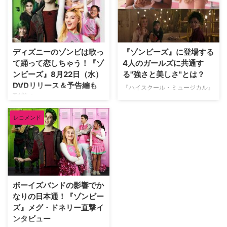
女の子の恋を描いた青春ミュージ
女の子の恋を描いた青春ミュージ
カルTV映画『ゾンビーズ』。8月
カルTV映画『ゾンビーズ』。同
4日（土）にディズニー・チャン
作でヒロインを演じたメグ・ドネ
ネルで英語歌詞付バージョンの日
リーが初来日することが決定し
本初放送、8月22日（水）にDVD
た。 【関連記事】ボーイズバン
ディズニーのゾンビは歌っ
『ゾンビーズ』に登場する
＆デジタル配信リリース、9月9
ドの影響でかなりの日本通！『ゾ
て踊って恋しちゃう！『ゾ
4人のガールズに共通す
日（日）にDl…
ンビーズ』メグ・ドネリ…
ンビーズ』8月22日（水）
る"強さと美しさ"とは？
DVDリリース＆予告編も
『ハイスクール・ミュージカル』
到着！
『ディセンダント』といった大ヒ
ット青春ミュージカル映画を生み
『ハイスクール・ミュージカル』
レコメンド
出してきたディズニーが新たに贈
『ディセンダント』といった大ヒ
る、ゾンビと人間の女の子の恋を
ット青春ミュージカル映画を生み
描いた青春ミュージカルTV映画
出してきたディズニーが新たに贈
『ゾンビーズ』が、ディズニー・
る、ゾンビと人間の女の子の恋を
チャンネルにて本日5月19日
描いた青春ミュージカルTV映画
（土）19：30より日本初放送と
『ゾンビーズ』のDVDリリース
なる。 【関連記事】ボーイズバ
とデジタル配信が8月22日(水)よ
ボーイズバンドの影響でか
ンドの影響でかなりの…
り開始される。あわせて予告編映
なりの日本通！『ゾンビー
像も解禁となった。 【関連記
ズ』メグ・ドネリー直撃イ
事】ディズニー・チ…
ンタビュー