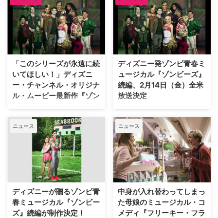
ているが、2018年に放映された
ディズニー・チャンネル・オリジ
ナル・ムービー『ゾンビーズ』
は、そんなゾンビ映画に新風を吹
き込んだ。動きが遅く、言葉もま
まならないイメージのゾンビがな
「このシリーズが永遠に続
ディズニー発ゾンビ青春ミ
んと！スタイリッシュに歌って踊
いてほしい！」ディズニ
ュージカル『ゾンビーズ』
って見せる異色のミュージカル映
ー・チャンネル・オリジナ
続編、2月14日（金）全米
画は、全米のティーン…
ル・ムービー最新作『ゾン
放送決定
ビーズ2』メグ・ドネリー
ディズニーが『ハイスクール・ミ
直撃インタビュー
ュージカル』『ディセンダント』
ニュース
ニュース
といった大ヒット青春ミュージカ
ゾンビと人間の女の子の恋を描く
ルに続けて贈る、ゾンビと人間の
ディズニーの青春ミュージカル
女の子の恋を描いた青春ミュージ
TV映画の続編『ゾンビーズ2』
カルTV映画『ゾンビーズ』。
が、7月23日（木・祝）19：15よ
2018年に本国アメリカや日本で
りディズニー・チャンネルにて日
放送され大きな反響を呼んだ同作
本初放送となる。前作でゾンビの
の続編『ゾンビーズ2』が2月14
少年ゼッドと恋に落ちたアディソ
ディズニーが贈るゾンビ青
中身が入れ替わってしまっ
日（金）に全米放送することが決
ン。ゾンビと人間が平和に暮らせ
春ミュージカル『ゾンビー
た母娘のミュージカル・コ
定した。 『ゾンビ…
るようになってから数カ月経った
ズ』続編が制作決定！
メディ『フリーキー・フラ
ある日、ひょんなことから謎