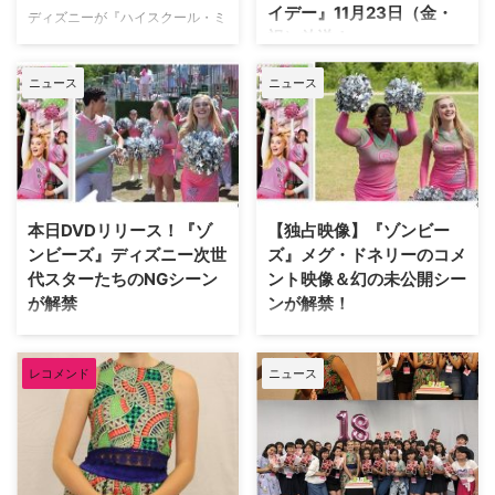
イデー』11月23日（金・
ディズニーが『ハイスクール・ミ
の"狼族"が住む森に…
祝）放送！
ュージカル』『ディセンダント』
といった大ヒット青春ミュージカ
『ハイスクール・ミュージカル』
ニュース
ニュース
ルに続けて贈る、ゾンビと人間の
『ディセンダント』『ゾンビー
女の子の恋を描いた青春ミュージ
ズ』といった人気ミュージカル作
カルTV映画『ゾンビーズ』。
品に続くディズニー・チャンネ
2018年に本国アメリカや日本で
ル・オリジナル・ムービー新作、
放送され大きな反響を呼んだ同作
『フリーキー・フライデー』が11
の続編が制作されることが分かっ
月23日（金・祝）20：00よりデ
た。 【関連記事】ボーイズバン
ィズニー・チャンネルにて放送さ
本日DVDリリース！『ゾ
【独占映像】『ゾンビー
ドの影響でかなりの日…
れる。 【関連記事】『ディセン
ンビーズ』ディズニー次世
ズ』メグ・ドネリーのコメ
ダント2』ダヴ・キャメロン＆ソ
代スターたちのNGシーン
ント映像＆幻の未公開シー
フィア・カーソン直…
が解禁
ンが解禁！
世界中で大きな話題を呼んだ『ハ
『ハイスクール・ミュージカル』
イスクール・ミュージカル』シリ
『ディセンダント』などを送り出
レコメンド
ニュース
ーズや、続編の製作も決定した
してきたディズニー・チャンネ
『ディセンダント』シリーズのデ
ル・オリジナル・ムービーの最新
ィズニー・チャンネル・オリジナ
作、歌とダンス満載の青春ミュー
ル・ムービー最新作『ゾンビー
ジカル『ゾンビーズ』が、8月22
ズ』が本日8月22日（水）にDVD
日（水）にDVD発売とデジタル
リリース＆デジタル配信開始！
配信開始となる。これを記念して