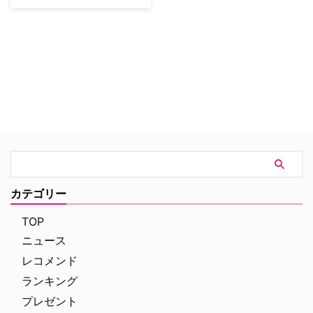
『ハイスクール・ミュージカル』
『ディセンダント』といった大ヒ
ット青春ミュージカル映画を生み
出してきたディズニーが新たに贈
る、ゾンビと人間の女の子の恋を
描いた青春ミュージカルTV映画
『ゾンビーズ』が、ディズニー・
チャンネルにて5月19日（土）
19：30より日本初放送となる。
郊外の小さな町にあるシーブルッ
ク高校にゾンビタ…
カテゴリー
TOP
ニュース
レコメンド
ランキング
プレゼント