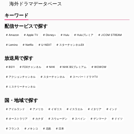
海外ドラマデータベース
キーワード
配信サービスで探す
Amazon
Apple TV
Disney+
Hulu
Huluプレミア
J:COM STREAM
Lemino
Netflix
U-NEXT
スターチャンネルEX
放送局で探す
BS11
FOXチャンネル
NHK
NHK BSプレミアム
WOWOW
アクションチャンネル
スターチャンネル
スーパー！ドラマTV
ミステリーチャンネル
国・地域で探す
アイルランド
アメリカ
イギリス
イスラエル
イタリア
インド
オーストラリア
カナダ
スウェーデン
スペイン
デンマーク
ドイツ
フランス
メキシコ
北欧
日本