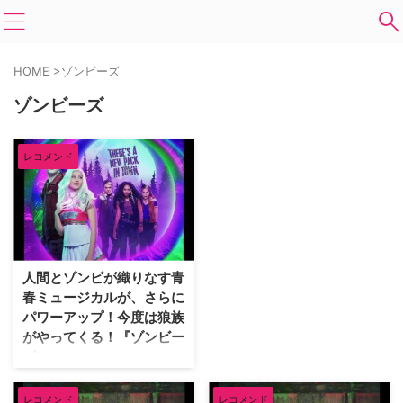
HOME
>
ゾンビーズ
ゾンビーズ
レコメンド
人間とゾンビが織りなす青
春ミュージカルが、さらに
パワーアップ！今度は狼族
がやってくる！『ゾンビー
ズ2』
近年、数多くのゾンビ映画が製作
されており、一大ジャンルと化し
レコメンド
レコメンド