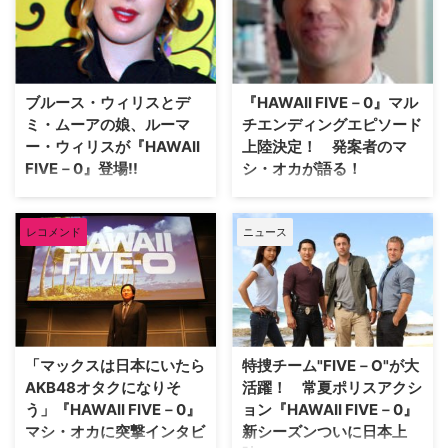
て完結作となる『HEROES
の「ヤッタ―！」のキメ台詞と共
REBORN／ヒーローズ・リボー
に一大ブームを巻き起こした本作
ン』。そのブルーレイ＆DVDの
の新章『HEROES Reborn／ヒー
リリースに先駆けて、この度収録
ローズ･リボーン』が、現在Hulu
されている特典映像の一部が公開
で配信中だが、この大ヒットを記
ブルース・ウィリスとデ
『HAWAII FIVE－0』マル
された。 シリーズ最大規模の壮
念してシリーズを代表する名物キ
ミ・ムーアの娘、ルーマ
チエンディングエピソード
大なストーリー…
ャラ…
ー・ウィリスが『HAWAII
上陸決定！ 発案者のマ
FIVE－0』登場!!
シ・オカが語る！
ハワイ・オアフ島を舞台に特捜チ
AXNにて6月8日（土）に放送さ
ーム"FIVE-0"が活躍する全米大ヒ
れる大人気アクションドラマ
レコメンド
ニュース
ット中の人気ポリスアクション
『HAWAII FIVE－0』シーズン3の
『HAWAII FIVE－0』のシーズン3
第12話。全米では2013年1月に放
にブルース・ウィリスとデミ・ム
送されたエピソードだが、視聴者
ーアの娘、ルーマー・ウィリスが
があっと驚く企画が仕込まれてい
出演することとなった。 【関連
たのだ。その企画とは「マルチエ
記事】『HAWAII FIVE－0』マル
ンディングエピソード」。第12話
チエンディングエピソード上陸決
を放送中に、3人の容疑者の中か
「マックスは日本にいたら
特捜チーム"FIVE－O"が大
定！ 発案者のマシ・オ…
ら視聴者が「最も犯人らしい」と
AKB48オタクになりそ
活躍！ 常夏ポリスアクシ
思…
う」『HAWAII FIVE－0』
ョン『HAWAII FIVE－0』
マシ・オカに突撃インタビ
新シーズンついに日本上