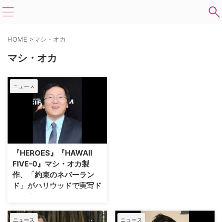
HOME
>
マシ・オカ
マシ・オカ
ニュース
『HEROES』『HAWAII
FIVE-0』マシ・オカ製
作、「約束のネバーラン
ド」がハリウッドで実写ド
ラマ化
「週刊少年ジャンプ」（集英社）
で連載中の漫画「約束のネバーラ
ニュース
ニュース