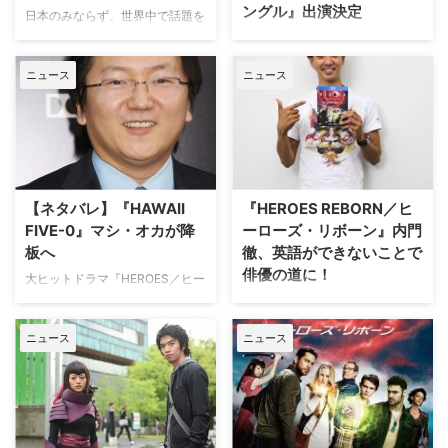
ングル』出演決定
日本のみならず、世界中で話題を
呼んだ人気コミックをハリウッド
『HEROES／ヒーローズ』のヒ
版として実写化したNetflixオリジ
ロ・ナカムラ役でブレイクし、そ
ニュース
ニュース
ナル映画『Death Note／デスノ
の後も『HAWAII FIVE-0』のマッ
ート』が8月25日（金）より世界
クス・バーグマン役などで人気を
同時配信される。それに伴いジャ
誇るマシ・オカが、ニューヨーク
パンプレミアが開催され、監督の
のオーケストラを舞台にした米
アダム・ウィンガード、プロデュ
Amazonのオリジナルドラマ『モ
ーサーのマシ・オカ、ライト役の
ーツァルト・イン・ザ・ジャング
ナット・ウルフ、ミア役のマーガ
ル』に出演することが明らかにな
【ネタバレ】『HAWAII
『HEROES REBORN／ヒ
レ…
った。米TV Lineが報じている…
FIVE-0』マシ・オカが降
ーローズ・リボーン』内門
板へ
徹、英語ができないことで
俳優の道に！
大ヒットドラマ『HEROES／ヒー
ローズ』のヒロ役でブレイクし、
世界中で一大ブームを巻き起こし
日系俳優としては全米ナンバー1
た伝説のドラマ『HEROES／ヒー
ニュース
ニュース
知名度を誇るマシ・オカが、レギ
ローズ』のラストから5年後が舞
ュラー出演している米CBSの大人
台の『HEROES REBORN／ヒー
気シリーズ『HAWAII FIVE-0』を
ローズ・リボーン』。天才プロゲ
降板することが分かった。米TV
ーマーのレン役に抜擢された日本
Lineが報じている。 （※本記事
人キャストの一人、内門徹のイン
は、同シリーズのネタバレを含み
タビューが届いた。 俳優として