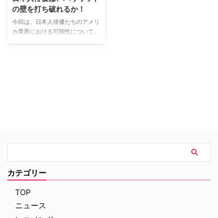
るハリウッドの現状まで直撃し
ヴァン・カッツが製作総指揮をつ
の壁を打ち破れるか！
た！ …
とめ、クロス・タイムラ…
今回は、日本人俳優たちのアメリ
カ業界における可能性について。
ちょっと時間を遡り、思いを巡ら
せてみて欲しい。近年のハリウッ
ドでのアジア系俳優の台頭は顕著
だ。もちろん、まだまだ人数は少
ないが、長きハリウッドの歴史の
中で眺めれば目覚ましいものがあ
る。 90年代、圧倒的に存在感を
示したのは中国系の俳優たちだっ
た。ジャッキー・…
カテゴリー
TOP
ニュース