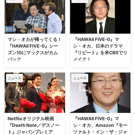
ンド」が、海外で実写TVドラマ
化されることが明らかとなり、原
作・白井カイウと作画・出水ぽす
かが喜びのコメントを寄せた。
原作・白井カイウ／作画・出水ぽ
すかによる「約束のネバーラン
マシ・オカが帰ってくる！
『HAWAII FIVE-0』マ
ド」は2016年に「週刊少年ジャ
『HAWAII FIVE-0』シー
シ・オカ、日本のドラマ
ンプ」で連載が始まり、現在全世
ズン10にマックスがカム
『リピート』を米CBSでリ
界での累計発行部数2…
バック
メイク！
米CBSの大人気アクションドラマ
大ヒット犯罪捜査ドラマ
『HAWAII FIVE-0』で検視官マッ
『HAWAII FIVE-0』で7シーズン
ニュース
ニュース
クス・バーグマンを演じていたマ
にわたり検視官のマックス・バー
シ・オカが、同作にカムバックす
グマンを演じたマシ・オカが、米
ることが明らかになった。米TV
CBSで日本のドラマ『リピート』
Lineが報じている。 シーズン1で
をリメイクすることが分かった。
のゲスト出演を経て、シーズン2
米Deadlineが報じている。 2018
からレギュラー出演していたマ
年初めに放送された『リピート』
シ・オカは、シーズン7で降板。
は、乾くるみの同名小説が原作。
Netflixオリジナル映画
『HAWAII FIVE-0』マ
降板理由として、ハワイという
主人公は、未来から過去のある時
『Death Note／デスノー
シ・オカ、Amazon『モー
撮…
点…
ト』ジャパンプレミア
ツァルト・イン・ザ・ジャ