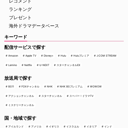
レコメンド
ランキング
プレゼント
海外ドラマデータベース
キーワード
配信サービスで探す
Amazon
Apple TV
Disney+
Hulu
Huluプレミア
J:COM STREAM
Lemino
Netflix
U-NEXT
スターチャンネルEX
放送局で探す
BS11
FOXチャンネル
NHK
NHK BSプレミアム
WOWOW
アクションチャンネル
スターチャンネル
スーパー！ドラマTV
ミステリーチャンネル
国・地域で探す
アイルランド
アメリカ
イギリス
イスラエル
イタリア
インド