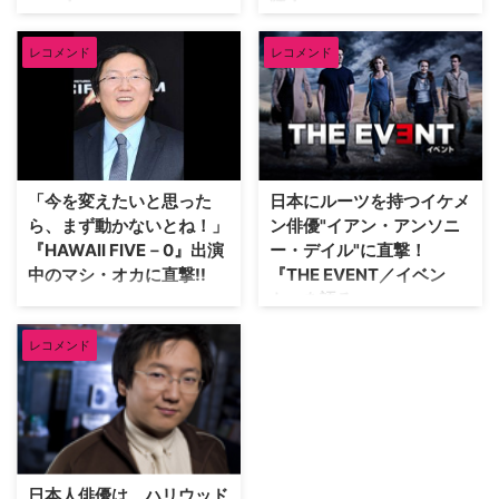
ュー！
陸！
『HAWAII FIVE-0』で検視官マッ
ハワイの美しい風景をバックに、
レコメンド
レコメンド
クスを好演中のマシ・オカ。シー
凶悪犯に立ち向かうスリリングな
ズン2からレギュラーになった彼
ストーリーと最新技術を駆使した
が、昨年に続き今年も来日。シー
捜査方法、そしてダイナミックな
ズンを重ねるごとに存在感を増し
アクションが魅力の『HAWAII
ているマックスについて、ドラマ
FIVE－0』の新シーズンとなるシ
の見どころについて、そしてクリ
ーズン3がいよいよ4月7日から日
エイターとしても活躍する彼の活
本で放送されることとなった。
「今を変えたいと思った
日本にルーツを持つイケメ
動について、大いに語ってくれ
今シーズンでは、シリーズを通じ
ら、まず動かないとね！」
ン俳優"イアン・アンソニ
た。 ―― シーズン2からレギュ
て描かれる凶悪な犯罪者ウォー・
『HAWAII FIVE－0』出演
ー・デイル"に直撃！
ラーにな…
ファットと…
中のマシ・オカに直撃!!
『THE EVENT／イベン
ト』を語る
『HEROES／ヒーローズ』の超能
力者、ヒロ・ナカムラ役で「ヤッ
『NIKITA』や『HAWAII FIVE-0』
レコメンド
ター」なるキャッチフレーズまで
など、今、アジア系俳優が活躍す
生み出し、一躍アジア系俳優の期
る海外ドラマが熱い日本！ そん
待の星となったマシ・オカ。現在
な中にまた一つ、アジア系俳優が
は『HAWAII FIVE-0』で検視官マ
活躍する骨太の海外ドラマが日本
ックスを演じ、ヒロとはまた違っ
初上陸を果たした。 その名は
た魅力を見せている彼に、ドラマ
『THE EVENT／イベント』。
のことから、アジア系俳優をめぐ
『24－TWENTY FOUR－』のエ
日本人俳優は、ハリウッド