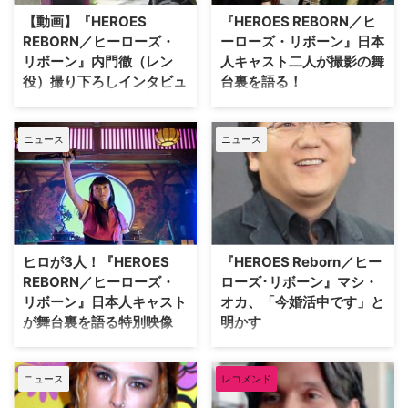
ますのでご注意ください） …
これが初の大役を射止め、注目を
【動画】『HEROES
『HEROES REBORN／ヒ
集めている内門。父親の仕事の関
REBORN／ヒーローズ・
ーローズ・リボーン』日本
係でアメ…
リボーン』内門徹（レン
人キャスト二人が撮影の舞
役）撮り下ろしインタビュ
台裏を語る！
ー
7月22日（金）にブルーレイ
&DVDがリリースされる
世界中で一大ブームを巻き起こし
ニュース
ニュース
『HEROES REBORN／ヒーロー
たSFアクションドラマ
ズ・リボーン』。日本でも熱狂的
『HEROES／ヒーローズ』のその
なファンを生み出した大ヒットド
後を描いた、シリーズ最新作にし
ラマ『HEROES／ヒーローズ』の
て完結作の『HEROES REBORN
5年後の世界を新たに描いた完結
／ヒーローズ・リボーン』。オリ
作となる今作に出演している日本
ジナルキャストのマシ・オカ、新
人キャストが舞台裏を語った特別
キャストの祐真キキとともに日本
ヒロが3人！『HEROES
『HEROES Reborn／ヒー
映像の一部が公開された。 「ヤ
人として出演している内門徹のイ
REBORN／ヒーローズ・
ローズ･リボーン』マシ・
ッター!!」のセ…
ンタビュー映像が公開された。
リボーン』日本人キャスト
オカ、「今婚活中です」と
内門が演じたのは…
が舞台裏を語る特別映像
明かす
日本でも熱狂的なファンを生み出
2006年に放送スタートし、大ヒ
した大ヒットドラマ『HEROES／
ットとなったテレビシリーズ
ニュース
レコメンド
ヒーローズ』の5年後の世界を新
『HEROES／ヒーローズ』。その
たに描いた、シリーズ最新作にし
後日本でもマシ・オカ扮するヒロ