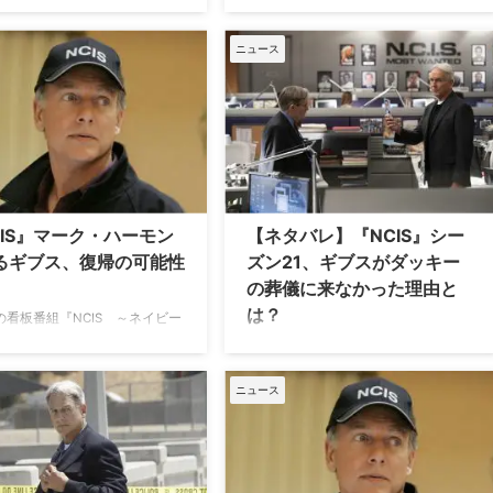
愛されてきたマーク・ハーモン
よそ20年にわたってチームリーダーの
リウッドという浮き沈みの激し
ギブスを演じたマーク・ハーモン。シ
ニュース
でいかにして“正気”を保ち、長
ーズン19をもって卒業していたマーク
線で活躍し続けてこられたの
だが、過酷な撮影スケジュールもその
の秘訣を明かした。 両親、結
理由の一つだったのかもしれない。
事への姿勢が支えに
『NCIS』がマーク・ハーモンにもたら
rOnline.comのインタビューに応
した成功と代償 『NCIS』は、マーク
ークは、自身の支えとなったも
のキャリアを飛躍させる一方で、プラ
て「家族」「結婚」「勤勉な姿
イベートの時間を奪う結果となった。
3つを挙げている。 「私は良い
特に2010年代には「アメリカで最も人
CIS』マーク・ハーモン
【ネタバレ】『NCIS』シー
育てられました。最大限努力す
気のあるテレビ番組」として絶大な成
るギブス、復帰の可能性
ズン21、ギブスがダッキー
、そして毎日鏡を見て”自分は今
功を収めたが、その裏には想像を絶す
の葬儀に来なかった理由と
ることをすべて …
る労働環境があっ …
は？
Sの看板番組『NCIS ～ネイビー
査班』で20年近くリロイ・ジェ
人気犯罪捜査ドラマ『NCIS ～ネイビ
ギブス役を演じたマーク・ハー
ー犯罪捜査班』でシーズン1よりダッ
シーズン19で降板して以来、絶
キー役を演じ、昨年90歳で亡くなった
ニュース
の復帰に注目が集まっている
デヴィッド・マッカラムを追悼するエ
めてその可能性を米Screen
ピソードに、サプライズゲストが登場
tが探っている。 久しぶりの俳優復
して大きな話題となった。 その一方、
ングランヒットを記録しているご
シーズン19中盤で降板したギブス役の