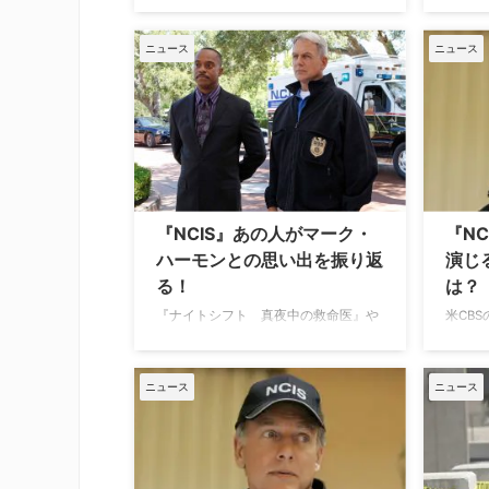
スロ・ギブスは、19シーズンにわたり
ァンに
数々の名言を残した。その中でも象徴
が、ハ
ニュース
ニュース
的なのが、彼自身が信じてきた“ルー
い世界
ル”の数々だ。番組ではこれまでに91の
く第一
ルールが存在するとされているが、そ
か、そ
の全貌はまだ明かされていない。 ギブ
婚、仕
スはシリーズ本編を去ったものの、前
Rada
日譚『NCIS：オリジンズ』や本編シリ
じたマ
ーズ（シーズン23に更新済み）で、彼
のとし
の“ルール”は語り継がれている。 ここ
勢」の
『NCIS』あの人がマーク・
『N
では、ギブスが特に重要視していた12
両親に
ハーモンとの思い出を振り返
演じ
のルールと、それぞれに込められた意
ること
る！
は？
味を紹介す …
日でき
『ナイトシフト 真夜中の救命医』や
米CB
『ナンシー・ドリュー』などで知られ
犯罪捜
るスコット・ウルフが『NCIS ～ネイ
スロ・
ビー犯罪捜査班』でのマーク・ハーモ
モン。
ニュース
ニュース
ンとの共演を振り返ったとTV Insider
えず彼
が伝えている。 マーク・ハーモンは手
が、改
本になるような人 最近ではイタリア発
Ran
の大ヒット作『DOC（ドック）あすへ
帰 ロ