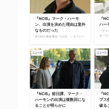
のカルテ』を米FOXがリメイクした感
長寿犯
動のメディカルドラマ『DOC－わたし
ー犯罪
を思い出す日まで－』に出演し、忙し
ギブス
い日々を送っているスコット・ウル
ーモン
『NCIS』マーク・ハーモ
『N
フ。同作では命を救う立場を演じてい
の若か
ン、出演を決めた理由は意外
ハー
る彼だが13年前に『NCIS』に出演した
リジン
なものだった
際には …
出演 …
『アメ
や『ク
米CBSの看板番組『NCIS ～ネイビー
してき
犯罪捜査班』で20年近くにわたりリロ
プが『
イ・ジェスロ・ギブス役を演じたマー
の前日譚
ク・ハーモンは、番組に参加するまで
ニュース
ニュース
での仕
映画界を拠点に活動していた。では、
Mirr
なぜドラマシリーズへのレギュラー出
現場は
演を決めたのだろうか？ 映画からドラ
出演し
マへ 70年代～80年代では『セント・
ポップ
エルスウェア』や『Flamingo
うでマ
Road（原題）』といったTVシリーズ
る。 S
で活躍後、『プレシディオの男たち』
に仕事
や『ワイアット・アープ』、『ナチュ
『NCIS』前日譚、マーク・
『N
クルー
ラル・ボーン・キラーズ』など、軍事
ハーモンの出演は複数回にな
ブス
サスペンス映画や西部劇、クエンティ
ることが明らかに
破る
ン・タランティ …