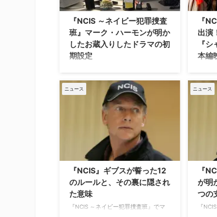
の本家での最後の登場はシーズン19の
この度
第4話となった。マークは、降板の理
本編か
『NCIS ～ネイビー犯罪捜査
『N
由について、タイミングと、自身の演
開！ 
班』マーク・ハーモンが明か
出演
じるキャラクターにふさわしい結末を
概要＆
したお蔵入りしたドラマの初
『シ
与えたいという思いが …
クッキ
期設定
本編
を舞台
生むド
リロイ・ジェスロ・ギブス役として約
ディズ
20年にわたりCBSの長寿ドラマ『NCIS
ッフル
～ネイビー犯罪捜査班』の中心にいた
『Frea
ニュース
ニュース
マーク・ハーモン。彼は2021年にメイ
ライデ
ンキャストを降板した後も、フランチ
度、リ
ャイズの象徴的存在であり続けてい
コミカ
る。『JAG』時代からフランチャイズ
娘、祖
に参加し、シリーズの黎明期を知るマ
る！？
ークは、番組が最終的にたどり着いた
ジー・
形とは異なる、当初の制作陣の構想を
のテス
今も鮮明に記憶しているという。彼が
ス）、
『NCIS』ギブスが誓った12
『N
最初にこの番組に強く惹かれた売り文
ーズ）
のルールと、その裏に隠され
が明
句とは、一体どのようなものだったの
（ソフ
た意味
つの
だろうか。 当初の約束は「実録ベース
をきっ
のドラマ」だった？ …
娘が入
『NCIS ～ネイビー犯罪捜査班』でマ
『NC
ーク・ハーモンが演じたリロイ・ジェ
ロイ・