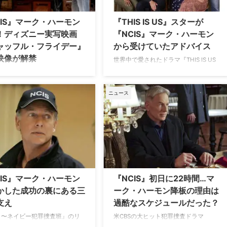
への短い登場以来となる。彼の最後の
、デジタル配信開始を記念して
『NCIS』レギュラー出演は2021年で
ら約8分の無料プレビューが公
CIS』マーク・ハーモン
『THIS IS US』スターが
あり、ギブスが組織を去りアラスカへ
映画『シャッフル・フライデー』
！ディズニー実写映画
『NCIS』マーク・ハーモン
と旅立つ決断をしたエピソードであっ
あらすじ 前作『フォーチュン・
ャッフル・フライデー』
から受けていたアドバイス
たため、今回の復帰は長年のファンに
ー』のその後、現代のアメリカ
映像が解禁
とって大きなサ …
にジェネレーションギャップが
世界中で愛されたドラマ『THIS IS US
タバタ劇と心 …
／ディス・イズ・アス』のランダル役
ニーが贈る最新実写映画『シャ
や『パラダイス』などへの出演で知ら
・フライデー』（原題
れるスターリング・K・ブラウン。彼
kier Friday』）が、9月5日（フ
ニュース
が、長寿犯罪捜査ドラマ『NCIS ～ネ
ー）に劇場公開となる。この
イビー犯罪捜査班』のマーク・ハーモ
ンジー・ローハンが体を張った
ンから、自身の人生に大きな影響を与
ルな本編シーンが解禁！ 母と
えた“あるアドバイス”を受けた経験
母と義理の孫娘が入れ替わ
を、米People誌のインタビューで明か
 シングルマザーのアンナ（リン
した。 マーク・ハーモンが教えてくれ
ローハン）、家族を支える祖母
た“現場の流儀” エシ・エデュジアンに
（ジェイミー・リー・カーティ
よる同名小説を原作とする新作ドラマ
娘のハーパー（ジュリア・バタ
CIS』マーク・ハーモン
『NCIS』初日に22時間…マ
『ワシントン・ブラック』で主演と製
、そして婚約者の娘のリリー
かした成功の裏にある三
ーク・ハーモン降板の理由は
作総指揮の二役を務めるスターリン
ィア・ハモンズ）。 怪しい占い
支え
過酷なスケジュールだった？
グ。プレミ …
かけに母と娘、祖母と義理の孫
れ替わってしまった金曜 …
IS 〜ネイビー犯罪捜査班』のリ
米CBSの大ヒット犯罪捜査ドラマ
ジェスロ・ギブスとして長年フ
『NCIS 〜ネイビー犯罪捜査班』でお