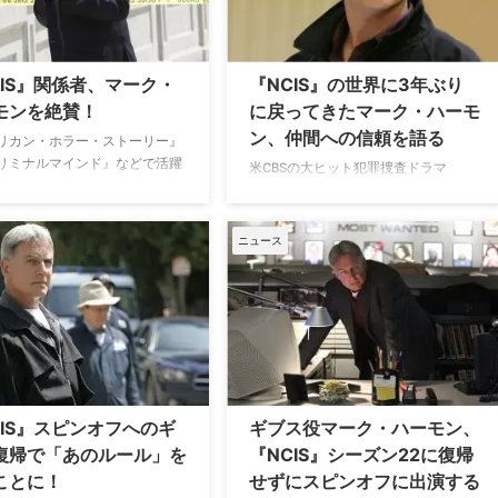
罪捜査ドラマ『NCIS ～ネイビ
マーク・ハーモンは、なぜカムバック
捜査班』でリロイ・ジェスロ・
しなかったのだろうか。 （以下、ネタ
役を演じ続けてきたマーク・ハ
バレを含みますのでご注意くださ
。シーズン19で降板後、ギブス
い。） 最初に頭に浮かんだのは、アイ
CIS』関係者、マーク・
『NCIS』の世界に3年ぶり
りし頃を描く前日譚『NCIS：オ
アンマンの葬儀シーン 2月19日
モンを絶賛！
に戻ってきたマーク・ハーモ
ズ』でのナレーションやカメオ
（月）、米CBSで放送された『NCIS』
ン、仲間への信頼を語る
シーズン21第2話「The Stories We Le
リカン・ホラー・ストーリー』
…
リミナルマインド』などで活躍
米CBSの大ヒット犯罪捜査ドラマ
たスタントマンのダニー・ボッ
『NCIS 〜ネイビー犯罪捜査班』で長
NCIS ～ネイビー犯罪捜査班』
年にわたりチームを率いてきたギブス
『NCIS：Origins（原題）』
役のマーク・ハーモンが、再び
ニュース
事について語ったとThe
『NCIS』の世界に帰ってくる。 再び
or.comが伝えている。 『NCIS』の
『NCIS』の世界に戻ってきたマーク・
特別 ハリウッドで様々な作品に
ハーモン マークがギブス役を離れてか
てきたスタントマンのダニー・
ら早3年。米CBSでは10月14日（月）
だが『NCIS』の現場は特別なよ
より、ギブスの若き日の物語を描く
ーク・ハーモンを絶賛してい
『NCIS: Origins（原題）』がスター
NSに「数年間『NCIS』のため
ト。この前日譚はマークの息子ショー
をしてきたけれど、キャストや
ン・ハーモンがアイデアを考案し、共
CIS』スピンオフへのギ
ギブス役マーク・ハーモン、
は本当に最高なんだ。マー …
同ショーランナーのジーナ・ルチー
復帰で「あのルール」を
『NCIS』シーズン22に復帰
タ・モンレアルとデヴィッド・J・ノ
ことに！
せずにスピンオフに出演する
ースと共に製作 …