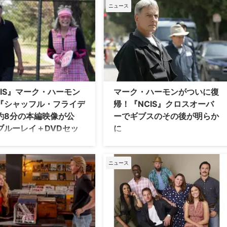
ズニープラス）で見放題独占配
ーエピソードが放送された。この回に
ニュース
始することが決定した。 映画
は本家でギブス役を演じたマーク・ハ
ッフル・フライデー』 全米で
ーモンが復帰しているが、ショーラン
月8日（金）に公開を迎え、日本
ナーが「ファンが怒ってしまうかもし
月5日（金）に公開となった本
れない撮影秘話」を明かしている。 マ
米映画批評サイト
ークはルールの詳細を覚えていなかっ
enTomatoesの一般観客レビュー
た 本家シリーズを通してギブスは、
ornmater）では 91%、Cinema
「ルールを“曲げろ”、でも“破るな”」
reではA、日本国内レビューサイト
「海兵隊員のコーヒーには手を出す
CIS』マーク・ハーモン
マーク・ハーモンがついに復
rksでも3.9（すべて11/26時点）
な」など、ユーモアと哲学が同居し
『シャッフル・フライデ
帰！『NCIS』クロスオーバ
高得点を …
た“ルール”を語ってきた。これらは、
約8分の本編映像が公
ーでギブスのその後が明らか
ギブスが人生の指針とし …
ブルーレイ＋DVDセッ
に
売決定
マーク・ハーモンがリロイ・ジェス
ロ・ギブス役を再び披露することが明
ニーが贈る、笑って、笑って、
らかになった。米CBSで11月11日
ニュース
ぴり泣ける、最高のハートフ
（火）に放送予定の『NCIS 〜ネイビ
ービーで、『フォーチュン・ク
ー犯罪捜査班』と『NCIS:オリジン
』（2003）の続編『シャッフ
ズ』初のクロスオーバーイベントで実
ライデー』のブルーレイ+DVD
現する。 「若きギブス」との共演が実
2026年1月14日（水）に発売
現 マークがギブスを演じるのは、昨年
 本日11月4日よりデジタル配
の『NCIS:オリジンズ』パイロット版
入／レンタル）が開始された。