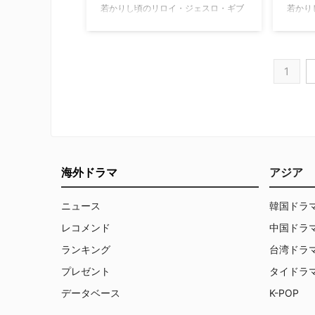
若かりし頃のリロイ・ジェスロ・ギブ
若かり
スを主人公にした『NCIS ～ネイビー
スを主
犯罪捜査班』の前日譚スピンオフ
犯罪捜
『NCIS：Origins（原題）』。その第1
『NCI
話に、本家でギブス役を演じたマー
話に、
1
ク・ハーモンが登場すると伝えられた
ク・ハ
が、どうやら一度きりの出演ではない
になっ
ようだ。 『NCIS：Origins』に複数回
ル”が
登場 『NCIS：Origins』の舞台は1991
スピン
年。妻子を失ったばかりの若きギブス
1991
が、新任の特別捜査官としてキャリア
Orig
をスタートさせ、NISキャンプ・ペン
キャリ
海外ドラマ
アジア
ドルトン支局でマイク・フランクス率
が、N
いる荒っぽい個性的なチームの …
で、伝
ニュース
韓国ドラ
いる粗
レコメンド
中国ドラ
ランキング
台湾ドラ
プレゼント
タイドラ
データベース
K-POP