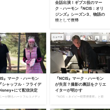
全話出演！ギブス役のマー
ク・ハーモン『NCIS：オリ
ジンズ』シーズン3、物語の
核として復帰
本家『NCIS ～ネイビー犯罪捜査班』
で18シーズンにわたりリロイ・ジェス
ロ・ギブス役として主演を務めたマー
ニュース
ク・ハーモンが、『NCIS: オリジン
ズ』シーズン3に本格復帰することが
決定。マークはシーズンを通して描か
れるストーリーの核として、全エピソ
ードに出演する予定だ。 マーク・ハー
モンが全エピソードに出演！ギブス主
導の大型ストーリーが展開 物語は、
1990年代のキャンプ・ペンドルトン時
CIS』マーク・ハーモン
『NCIS』マーク・ハーモン
代に端を発する、現代を舞台にした謎
『シャッフル・フライデ
が失言？撮影の裏話をクリエ
に迫る内容になるという。マークが本
isney+にて配信決定
イターが明かす
スピンオフシリーズに登場するのはこ
れで3度目となるが …
ニーが贈るハートフルコメディ
『NCIS ～ネイビー犯罪捜査班』と前
シャッフル・フライデー』がつ
日譚スピンオフ『NCIS：オリジンズ』
2月10日（水）よりDisney+
が、時を超えて交差するクロスオーバ