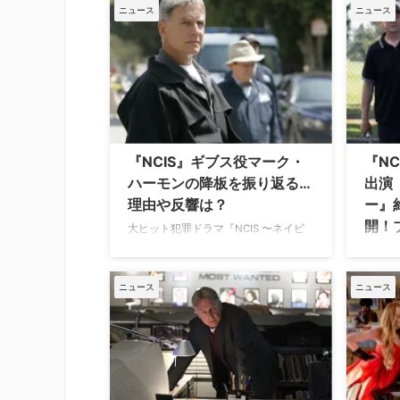
（ディ
ブス役として長年ファンに愛されてき
ニュース
ニュース
信を開
たマーク・ハーモンが、俳優としての
『シャ
ブレイクを掴むきっかけとなった驚き
は、8
の実話を明かした。 広告業界から俳優
では9
へ、ゼロからの挑戦 4月16日に
作。全
YouTubeで公開されたポッドキャスト
Rott
番組『The Fifth Column（原題）』に
（Popc
出演したマークは、かつてマーチャン
Sco
ダイジング・ディレクター（商品企画
『NCIS』ギブス役マーク・
『N
Filma
責任者）から俳優へと転身した当時の
ハーモンの降板を振り返る…
出演
という
心境を振り返った。 ハリウッド女優の
理由や反響は？
ー』
エリス・ノックスと、フットボール界
開！
の …
大ヒット犯罪ドラマ『NCIS 〜ネイビ
ト発
ー犯罪捜査班』で、長年に渡り主人公
リロイ・ジェスロ・ギブス役を演じた
ディズ
マーク・ハーモン。2021年のシーズン
ニュース
ニュース
ちょっ
19で降板して以来、スピンオフ
ル・ム
『NCIS：オリジンズ』初のクロスオー
ッキー
バーイベントで復帰を果たしたばかり
ル・フ
だが、本家を辞めるにあたっての当時
セットが
の理由や反響を、改めて振り返った。
決定！
「ギブスは必然の道を歩んだ」 ギブス
信（購