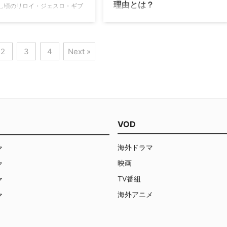
理由とは？
し頃のリロイ・ジェスロ・ギブ
人公にした『NCIS ～ネイビー
20年以上にわたって放送されている長
査班』の前日譚スピンオフ
寿犯罪捜査ドラマ『NCIS ～ネイビー
S：Origins（原題）』。その第1
犯罪捜査班』の前日譚スピンオフ
本家でギブス役を演じたマー
『NCIS: Origins（原題）』に製作総指
2
3
4
Next »
ーモンが登場することが明らか
揮・ナレーターだけでなく、第1話に
たが、その出演で“あのルー
出演することが明らかになったマー
破られることになってしまう。
ク・ハーモン。なぜ、本家シリーズの
オフ第1話に出演するギブス
シーズン22に復帰するのではなく、前
年が舞台となる『NCIS：
日譚スピンオフに出演するのだろう
ins』は、新任の特別捜査官として
か？ 前日譚に出演するマーク・ハーモ
アをスタートさせた若きギブス
ン 1991年を舞台にした『NCIS:
VOD
ISキャンプ・ペンドルトン支局
Origins』では、若かりし日のギブスが
説的なマイク・フランクスが率
NCISの前身であるNISのキャンプ・ペ
海外ドラマ
マ
野で個性 …
ンデルトン支局で特別捜査官として …
映画
マ
TV番組
マ
海外アニメ
マ