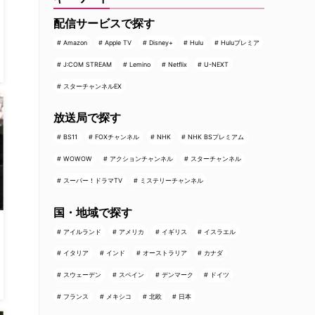
配信サービスで探す
Amazon
Apple TV
Disney+
Hulu
Huluプレミア
J:COM STREAM
Lemino
Netflix
U-NEXT
スターチャンネルEX
放送局で探す
BS11
FOXチャンネル
NHK
NHK BSプレミアム
WOWOW
アクションチャンネル
スターチャンネル
スーパー！ドラマTV
ミステリーチャンネル
国・地域で探す
アイルランド
アメリカ
イギリス
イスラエル
イタリア
インド
オーストラリア
カナダ
スウェーデン
スペイン
デンマーク
ドイツ
フランス
メキシコ
北欧
日本