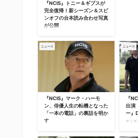
『NCIS』トニー＆ギブスが
完全復帰！新シーズン＆スピ
ンオフの台本読み合わせ写真
が公開
この秋、米CBSは人気メガフランチャ
イズ『NCIS』シリーズの3作品、本家
『NCIS 〜ネイビー犯罪捜査班』、最
ニュース
ニュース
新スピンオフ『NCIS: New York（原
題）』、そして前日譚を描く『NCIS:
オリジンズ』を連続で放送するとい
う、前代未聞の贅沢な編成を敷く。こ
れに伴い、新シーズンに向けて本格始
動した3作品のキャスト陣の姿が公開
された。 トニー役マイケルが本家に本
格復帰！豪華レギュラー陣も集結
『NCIS』マーク・ハーモ
『N
『NCIS』シリーズの公式Instagramア
ン、俳優人生の転機となった
出演
カウントには、熱気あふれる合同での
「一本の電話」の裏話を明か
ー』D
台本読み合わせの様子や、スター …
す
ディズ
映画『
米CBSの人気ドラマ『NCIS ～ネイビー
いに、1
犯罪捜査班』のリロイ・ジェスロ・ギ